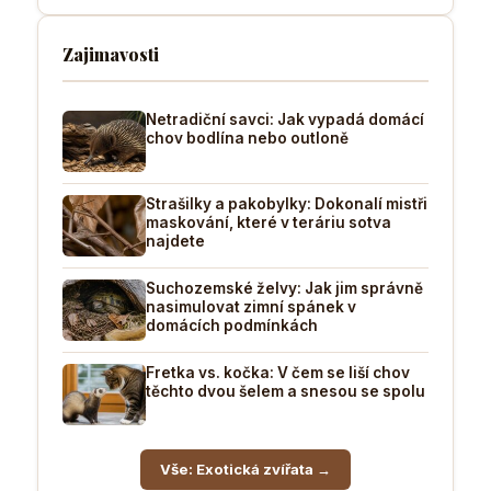
Zajimavosti
Netradiční savci: Jak vypadá domácí
chov bodlína nebo outloně
Strašilky a pakobylky: Dokonalí mistři
maskování, které v teráriu sotva
najdete
Suchozemské želvy: Jak jim správně
nasimulovat zimní spánek v
domácích podmínkách
Fretka vs. kočka: V čem se liší chov
těchto dvou šelem a snesou se spolu
Vše: Exotická zvířata →