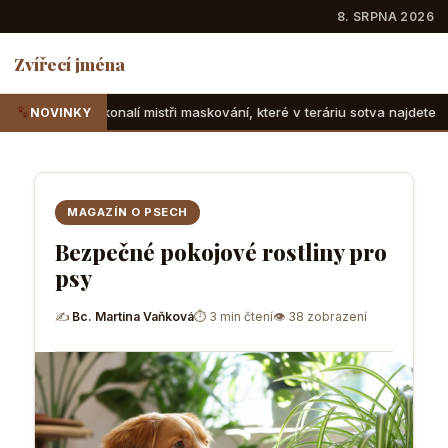
8. SRPNA 2026
Zvířecí jména
mistři maskování, které v teráriu sotva najdete
Suchozemské
NOVINKY
MAGAZÍN O PSECH
Bezpečné pokojové rostliny pro
psy
✍
Bc. Martina Vaňková
⏱ 3 min čtení
👁 38 zobrazení