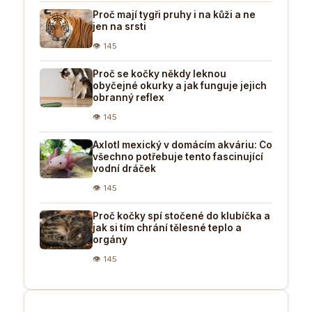
Proč mají tygři pruhy i na kůži a ne
jen na srsti
👁 145
Proč se kočky někdy leknou
obyčejné okurky a jak funguje jejich
obranný reflex
👁 145
Axlotl mexický v domácím akváriu: Co
všechno potřebuje tento fascinující
vodní dráček
👁 145
Proč kočky spí stočené do klubíčka a
jak si tím chrání tělesné teplo a
orgány
👁 145