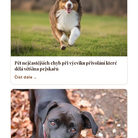
Pět nejčastějších chyb při výcviku přivolání které
dělá většina pejskařů
Číst dále →