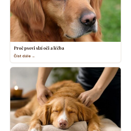
Proč psovi slzí oči a léčba
Číst dále →