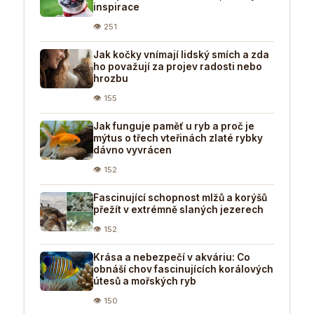
inspirace
👁 251
Jak kočky vnímají lidský smích a zda
ho považují za projev radosti nebo
hrozbu
👁 155
Jak funguje paměť u ryb a proč je
mýtus o třech vteřinách zlaté rybky
dávno vyvrácen
👁 152
Fascinující schopnost mlžů a korýšů
přežít v extrémně slaných jezerech
👁 152
Krása a nebezpečí v akváriu: Co
obnáší chov fascinujících korálových
útesů a mořských ryb
👁 150