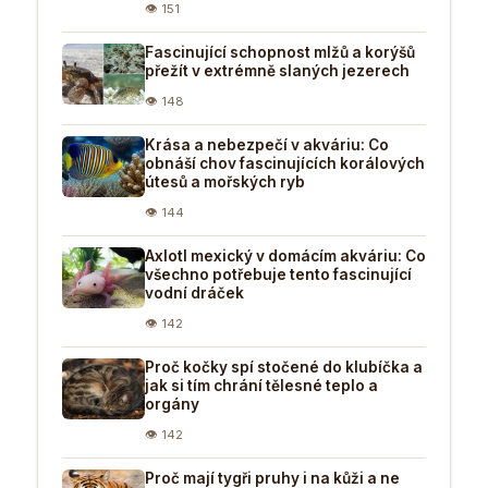
👁 151
Fascinující schopnost mlžů a korýšů
přežít v extrémně slaných jezerech
👁 148
Krása a nebezpečí v akváriu: Co
obnáší chov fascinujících korálových
útesů a mořských ryb
👁 144
Axlotl mexický v domácím akváriu: Co
všechno potřebuje tento fascinující
vodní dráček
👁 142
Proč kočky spí stočené do klubíčka a
jak si tím chrání tělesné teplo a
orgány
👁 142
Proč mají tygři pruhy i na kůži a ne