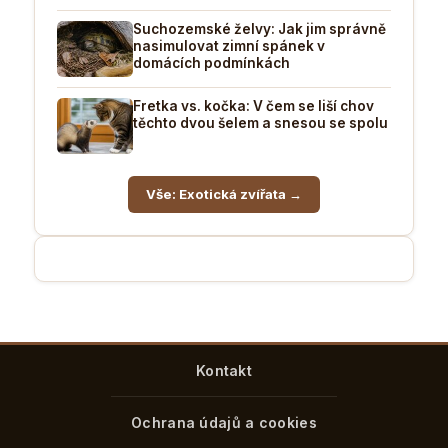
Suchozemské želvy: Jak jim správně
nasimulovat zimní spánek v
domácích podmínkách
Fretka vs. kočka: V čem se liší chov
těchto dvou šelem a snesou se spolu
Vše: Exotická zvířata →
Kontakt
Ochrana údajů a cookies