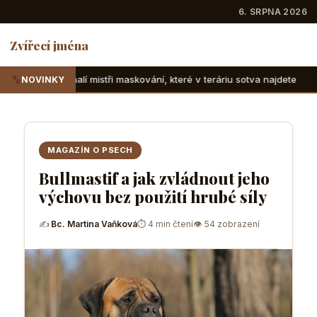
6. SRPNA 2026
Zvířecí jména
ři maskování, které v teráriu sotva najdete
Suchozemské ž
NOVINKY
MAGAZÍN O PSECH
Bullmastif a jak zvládnout jeho
výchovu bez použití hrubé síly
✍
Bc. Martina Vaňková
⏱ 4 min čtení
👁 54 zobrazení