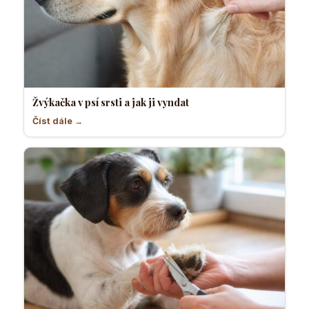
Žvýkačka v psí srsti a jak ji vyndat
Číst dále →