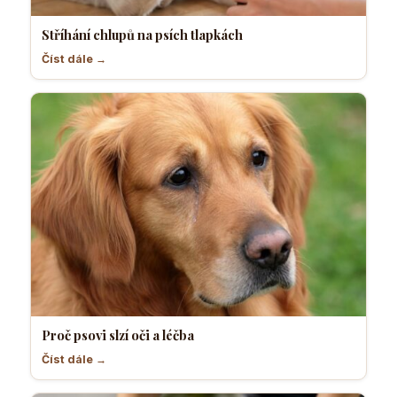
Stříhání chlupů na psích tlapkách
Číst dále →
Proč psovi slzí oči a léčba
Číst dále →