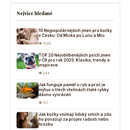
Nejvíce hledané
10 Nejpopulárnějších jmen pro kočky
v Česku: Od Micka po Lunu a Miu
👁 1005
TOP 20 Nejoblíbenějších psích jmen
v ČR pro rok 2025: Klasika, trendy a
inspirace
👁 244
Jak funguje paměť u ryb a proč je
mýtus o třech vteřinách zlaté rybky
dávno vyvrácen
👁 151
Jak kočky vnímají lidský smích a zda
ho považují za projev radosti nebo
hrozbu