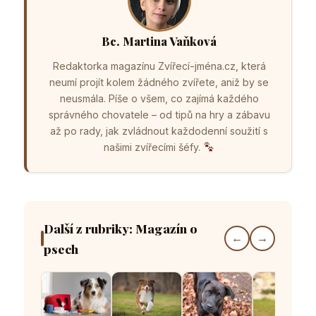
Bc. Martina Vaňková
Redaktorka magazínu Zvířecí-jména.cz, která
neumí projít kolem žádného zvířete, aniž by se
neusmála. Píše o všem, co zajímá každého
správného chovatele – od tipů na hry a zábavu
až po rady, jak zvládnout každodenní soužití s
našimi zvířecími šéfy.
Další z rubriky: Magazín o
←
→
psech