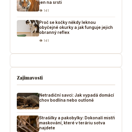
jen na srsti
👁 141
Proč se kočky někdy leknou
obyčejné okurky a jak funguje jejich
obranný reflex
👁 141
Zajimavosti
Netradiční savci: Jak vypadá domácí
chov bodlína nebo outloně
Strašilky a pakobylky: Dokonalí mistři
maskování, které v teráriu sotva
najdete