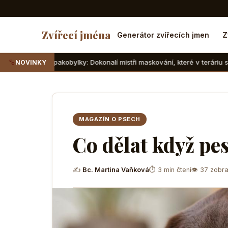
Zvířecí jména
Generátor zvířecích jmen
Z
pakobylky: Dokonalí mistři maskování, které v teráriu sotva najdete
NOVINKY
MAGAZÍN O PSECH
Co dělat když pe
✍
Bc. Martina Vaňková
⏱ 3 min čtení
👁 37 zobra