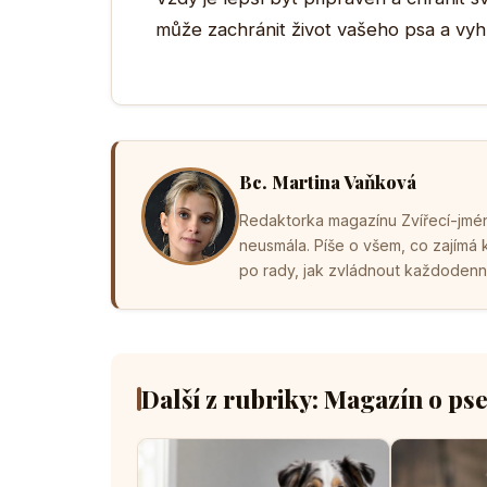
může zachránit život vašeho psa a vyh
Bc. Martina Vaňková
Redaktorka magazínu Zvířecí-jména
neusmála. Píše o všem, co zajímá
po rady, jak zvládnout každodenní 
Další z rubriky: Magazín o ps