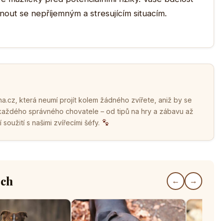
nout se nepříjemným a stresujícím situacím.
.cz, která neumí projít kolem žádného zvířete, aniž by se
 každého správného chovatele – od tipů na hry a zábavu až
soužití s našimi zvířecími šéfy.
ech
←
→