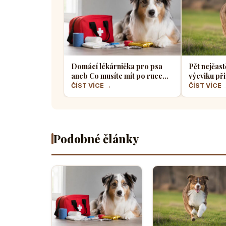
Domácí lékárnička pro psa
Pět nejčast
aneb Co musíte mít po ruce
výcviku při
pro případ nouze
většina pe
ČÍST VÍCE →
ČÍST VÍCE 
Podobné články