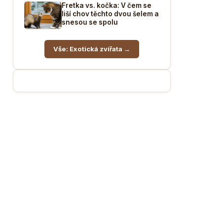
Fretka vs. kočka: V čem se
liší chov těchto dvou šelem a
snesou se spolu
Vše: Exotická zvířata →