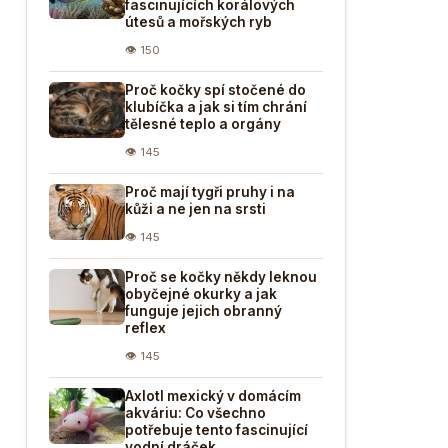
fascinujících korálových
útesů a mořských ryb
👁 150
Proč kočky spí stočené do
klubíčka a jak si tím chrání
tělesné teplo a orgány
👁 145
Proč mají tygři pruhy i na
kůži a ne jen na srsti
👁 145
Proč se kočky někdy leknou
obyčejné okurky a jak
funguje jejich obranný
reflex
👁 145
Axlotl mexický v domácím
akváriu: Co všechno
potřebuje tento fascinující
vodní dráček