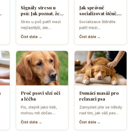
Signály stresu u
Jak správně
psů: Jak poznat, že
socializovat štěně,
ělá
se váš čtyřnohý
aby z něj vyrostl
Stres u psů patří mezi
Socializace štěněte
přítel necítí
sebevědomý a
nejčastější, ale
patří mezi
komfortně
klidný pes
zároveň
nejdůležitější úkoly
Číst dále →
Číst dále →
nejpodceňovanější
prvních měsíců života.
problémy každodenní
Právě v tomto období
péče. Může se…
se…
a
Proč psovi slzí oči
Domácí masáž pro
a léčba
relaxaci psa
o
Psi, stejně jako lidé,
Zamysleli jste se někdy
mohou mít občas
nad tím, jak váš pes
,
problémy s očima, a
vnímá vaši přítomnost?
Číst dále →
Číst dále →
jedním z
Často se…
nejčastějších…