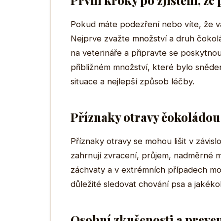
První kroky po zjištění, že
Pokud máte podezření nebo víte, že váš
Nejprve zvažte množství a druh čokolá
na veterináře a připravte se poskytno
přibližném množství, které bylo sněd
situace a nejlepší způsob léčby.
Příznaky otravy čokoládou
Příznaky otravy se mohou lišit v závisl
zahrnují zvracení, průjem, nadměrné m
záchvaty a v extrémních případech mo
důležité sledovat chování psa a jakékol
Osobní zkušenosti a preve