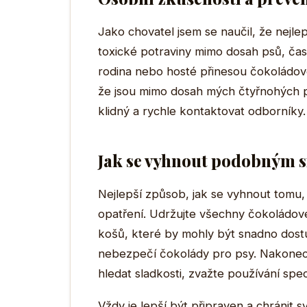
Jako chovatel jsem se naučil, že nejle
toxické potraviny mimo dosah psů, čas
rodina nebo hosté přinesou čokoládové v
že jsou mimo dosah mých čtyřnohých př
klidný a rychle kontaktovat odborníky.
Jak se vyhnout podobným 
Nejlepší způsob, jak se vyhnout tomu, 
opatření. Udržujte všechny čokoládo
košů, které by mohly být snadno dost
nebezpečí čokolády pro psy. Nakonec
hledat sladkosti, zvažte používání spec
Vždy je lepší být připraven a chránit s