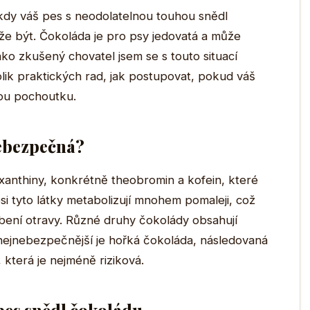
 kdy váš pes s neodolatelnou touhou snědl
může být. Čokoláda je pro psy jedovatá a může
ko zkušený chovatel jsem se s touto situací
lik praktických rad, jak postupovat, pokud váš
ou pochoutku.
nebezpečná?
xanthiny, konkrétně theobromin a kofein, které
 psi tyto látky metabolizují mnohem pomaleji, což
obení otravy. Různé druhy čokolády obsahují
nejnebezpečnější je hořká čokoláda, následovaná
která je nejméně riziková.