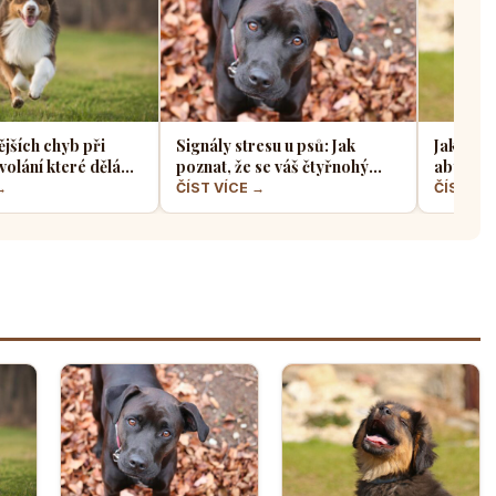
ějších chyb při
Signály stresu u psů: Jak
Jak sprá
volání které dělá
poznat, že se váš čtyřnohý
aby z ně
jskařů
přítel necítí komfortně
a klidný
→
ČÍST VÍCE →
ČÍST VÍ