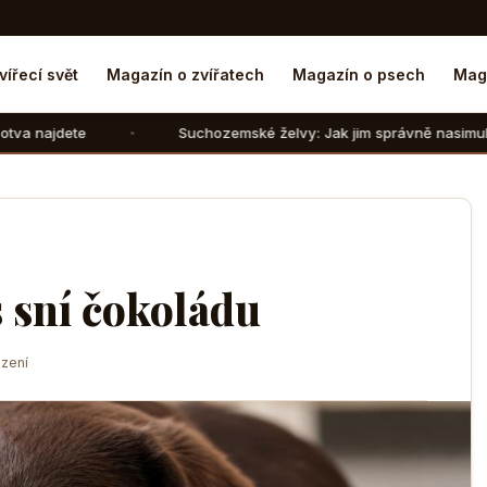
vířecí svět
Magazín o zvířatech
Magazín o psech
Mag
Suchozemské želvy: Jak jim správně nasimulovat zimní spáne
s sní čokoládu
zení