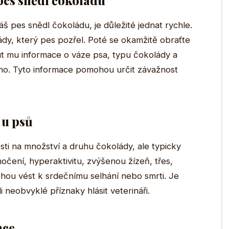
 pes snědl čokoládu
 pes snědl čokoládu, je důležité jednat rychle.
dy, který pes pozřel. Poté se okamžitě obraťte
ut mu informace o váze psa, typu čokolády a
eno. Tyto informace pomohou určit závažnost
 u psů
osti na množství a druhu čokolády, ale typicky
očení, hyperaktivitu, zvýšenou žízeň, třes,
hou vést k srdečnímu selhání nebo smrti. Je
i neobvyklé příznaky hlásit veterináři.
nce