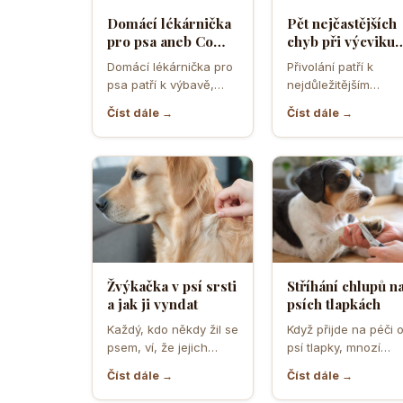
Domácí lékárnička
Pět nejčastějších
pro psa aneb Co
chyb při výcviku
musíte mít po ruce
přivolání které d
Domácí lékárnička pro
Přivolání patří k
pro případ nouze
většina pejskařů
psa patří k výbavě,
nejdůležitějším
která může v
dovednostem psa,
Číst dále →
Číst dále →
rozhodující chvíli
protože rozhoduje o
ušetřit čas,…
bezpečí, pohodě i o
tom,…
Žvýkačka v psí srsti
Stříhání chlupů n
a jak ji vyndat
psích tlapkách
Každý, kdo někdy žil se
Když přijde na péči 
psem, ví, že jejich
psí tlapky, mnozí
zvědavost a touha
majitelé zvířat netuší
Číst dále →
Číst dále →
zkoumat svět…
jak důležité je…