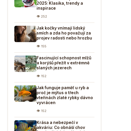
2025: Klasika, trendy a
inspirace
👁 252
Jak kočky vnímají lidský
smích a zda ho považují za
projev radosti nebo hrozbu
👁 155
Fascinující schopnost mlžů
a korýšů přežít v extrémně
slaných jezerech
👁 152
Jak funguje paměť u ryb a
proč je mýtus o třech
vteřinách zlaté rybky dávno
vyvrácen
👁 152
Krása a nebezpečí v
akváriu: Co obnáší chov