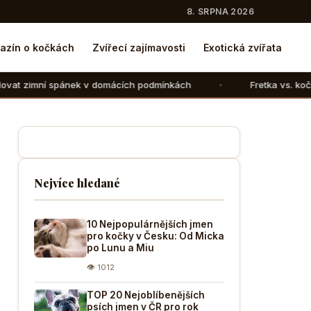
8. SRPNA 2026
azín o kočkách
Zvířecí zajímavosti
Exotická zvířata
k v domácích podmínkách
Fretka vs. kočka: V čem se liší
Nejvíce hledané
10 Nejpopulárnějších jmen
pro kočky v Česku: Od Micka
po Lunu a Miu
👁 1012
TOP 20 Nejoblíbenějších
psích jmen v ČR pro rok