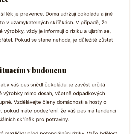
pší lék je prevence. Doma udržuji čokoládu a jiné
to v uzamykatelných skříňkách. V případě, že
ýrobky, vždy je informuji o riziku a ujistím se,
átel. Pokud se stane nehoda, je důležité zůstat
situacím v budoucnu
aby váš pes snědl čokoládu, je zavést určitá
vé výrobky mimo dosah, včetně odpadkových
upné. Vzdělávejte členy domácnosti a hosty o
, pokud máte podezření, že váš pes má tendenci
iálních skříněk pro potraviny.
vé mazlíčky před potenciálními riziky. Vaše bdělost