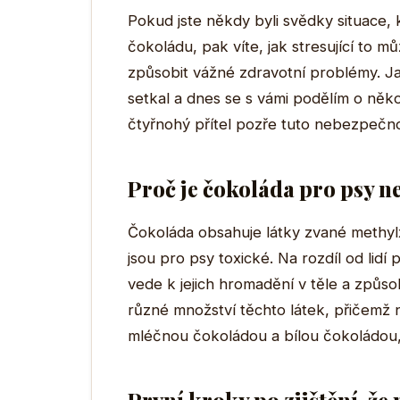
Pokud jste někdy byli svědky situace,
čokoládu, pak víte, jak stresující to 
způsobit vážné zdravotní problémy. Ja
setkal a dnes se s vámi podělím o něko
čtyřnohý přítel pozře tuto nebezpečn
Proč je čokoláda pro psy 
Čokoláda obsahuje látky zvané methyl
jsou pro psy toxické. Na rozdíl od lidí
vede k jejich hromadění v těle a způs
různé množství těchto látek, přičemž 
mléčnou čokoládou a bílou čokoládou, 