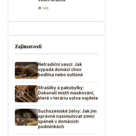
👁 145
Zajimavosti
Netradiční savci: Jak
vypadá domácí chov
bodlína nebo outloně
Strašilky a pakobylky:
Dokonalí mistři maskování,
které v teráriu sotva najdete
Suchozemské želvy: Jak jim
správně nasimulovat zimní
spánek v domácích
podmínkách