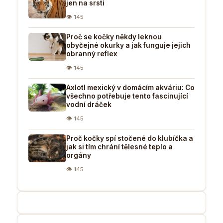
jen na srsti
👁 145
Proč se kočky někdy leknou
obyčejné okurky a jak funguje jejich
obranný reflex
👁 145
Axlotl mexický v domácím akváriu: Co
všechno potřebuje tento fascinující
vodní dráček
👁 145
Proč kočky spí stočené do klubíčka a
jak si tím chrání tělesné teplo a
orgány
👁 145