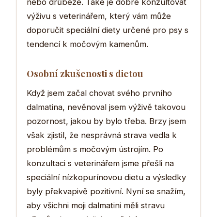
nebo drůbeže. Také je dobré konzultovat
výživu s veterinářem, který vám může
doporučit speciální diety určené pro psy s
tendencí k močovým kamenům.
Osobní zkušenosti s dietou
Když jsem začal chovat svého prvního
dalmatina, nevěnoval jsem výživě takovou
pozornost, jakou by bylo třeba. Brzy jsem
však zjistil, že nesprávná strava vedla k
problémům s močovým ústrojím. Po
konzultaci s veterinářem jsme přešli na
speciální nízkopurínovou dietu a výsledky
byly překvapivě pozitivní. Nyní se snažím,
aby všichni moji dalmatini měli stravu