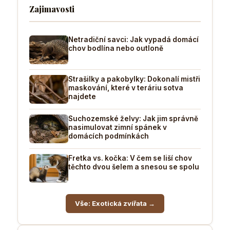
Zajimavosti
Netradiční savci: Jak vypadá domácí
chov bodlína nebo outloně
Strašilky a pakobylky: Dokonalí mistři
maskování, které v teráriu sotva
najdete
Suchozemské želvy: Jak jim správně
nasimulovat zimní spánek v
domácích podmínkách
Fretka vs. kočka: V čem se liší chov
těchto dvou šelem a snesou se spolu
Vše: Exotická zvířata →