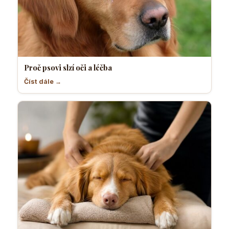
Proč psovi slzí oči a léčba
Číst dále →