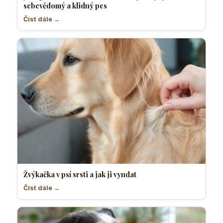
sebevědomý a klidný pes
Číst dále →
Žvýkačka v psí srsti a jak ji vyndat
Číst dále →