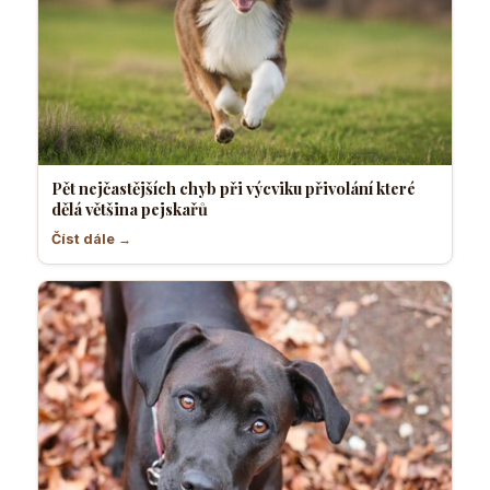
Pět nejčastějších chyb při výcviku přivolání které
dělá většina pejskařů
Číst dále →