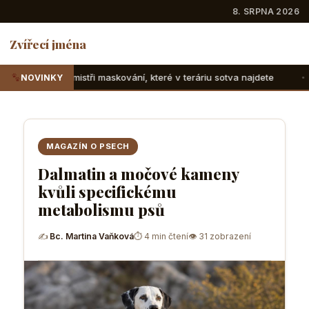
8. SRPNA 2026
Zvířecí jména
askování, které v teráriu sotva najdete
Suchozemské želvy
NOVINKY
MAGAZÍN O PSECH
Dalmatin a močové kameny
kvůli specifickému
metabolismu psů
✍
Bc. Martina Vaňková
⏱ 4 min čtení
👁 31 zobrazení