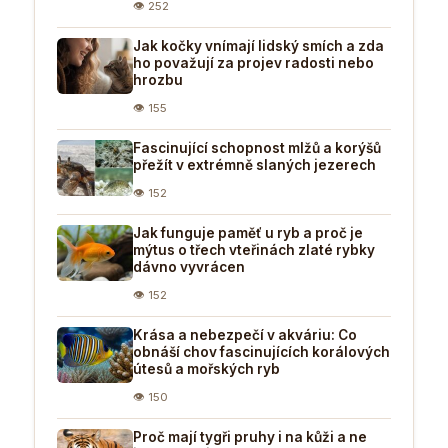
👁 252
Jak kočky vnímají lidský smích a zda
ho považují za projev radosti nebo
hrozbu
👁 155
Fascinující schopnost mlžů a korýšů
přežít v extrémně slaných jezerech
👁 152
Jak funguje paměť u ryb a proč je
mýtus o třech vteřinách zlaté rybky
dávno vyvrácen
👁 152
Krása a nebezpečí v akváriu: Co
obnáší chov fascinujících korálových
útesů a mořských ryb
👁 150
Proč mají tygři pruhy i na kůži a ne