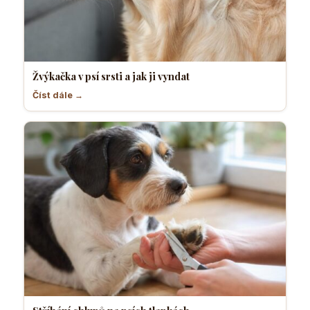
Žvýkačka v psí srsti a jak ji vyndat
Číst dále →