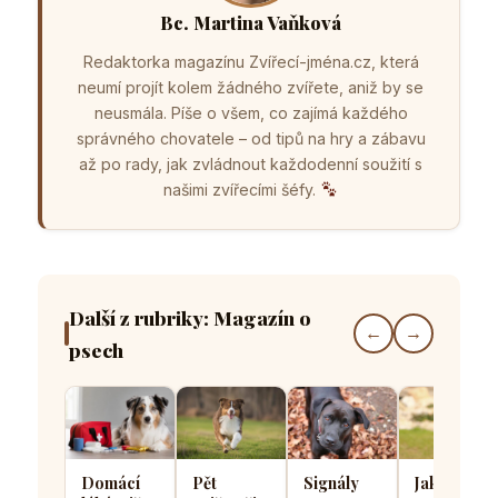
Bc. Martina Vaňková
Redaktorka magazínu Zvířecí-jména.cz, která
neumí projít kolem žádného zvířete, aniž by se
neusmála. Píše o všem, co zajímá každého
správného chovatele – od tipů na hry a zábavu
až po rady, jak zvládnout každodenní soužití s
našimi zvířecími šéfy.
Další z rubriky: Magazín o
←
→
psech
Domácí
Pět
Signály
Jak