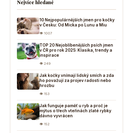
Nejvíce hledané
10 Nejpopulárnějších jmen pro kočky
v Česku: Od Micka po Lunu a Miu
👁 1007
TOP 20 Nejoblíbenějších psích jmen
v ČR pro rok 2025: Klasika, trendy a
inspirace
👁 249
Jak kočky vnímají lidský smích a zda
ho považují za projev radosti nebo
hrozbu
👁 153
Jak funguje paměť u ryb a proč je
mýtus o třech vteřinách zlaté rybky
dávno vyvrácen
👁 152