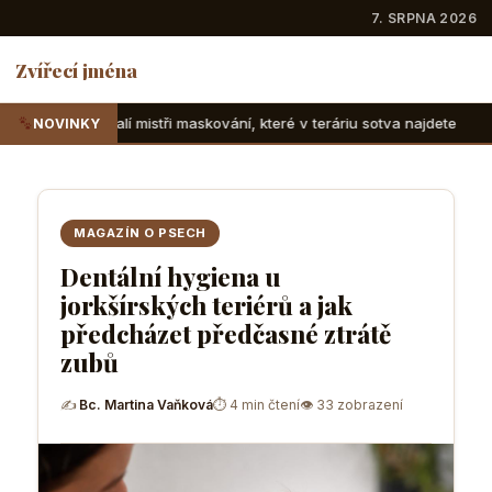
7. SRPNA 2026
Zvířecí jména
i maskování, které v teráriu sotva najdete
Suchozemské že
NOVINKY
MAGAZÍN O PSECH
Dentální hygiena u
jorkšírských teriérů a jak
předcházet předčasné ztrátě
zubů
✍
Bc. Martina Vaňková
⏱ 4 min čtení
👁 33 zobrazení