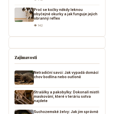
Proč se kočky někdy leknou
obyčejné okurky a jak funguje jejich
obranný reflex
👁 142
Zajimavosti
Netradiční savci: Jak vypadá domácí
chov bodlína nebo outloně
Strašilky a pakobylky: Dokonalí mistři
maskování, které v teráriu sotva
najdete
Suchozemské želvy: Jak jim správně