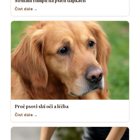
Stříhání chlupů na psích tlapkách
Číst dále →
Proč psovi slzí oči a léčba
Číst dále →