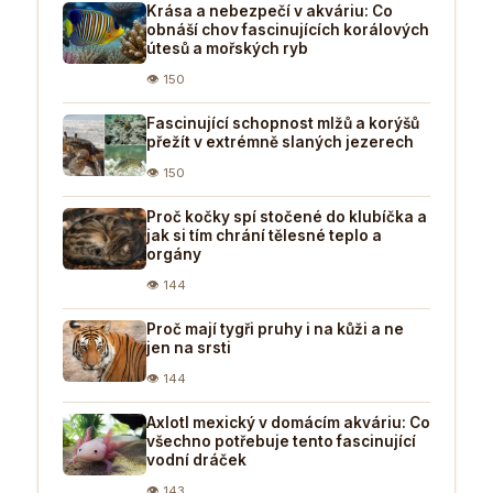
Krása a nebezpečí v akváriu: Co
obnáší chov fascinujících korálových
útesů a mořských ryb
👁 150
Fascinující schopnost mlžů a korýšů
přežít v extrémně slaných jezerech
👁 150
Proč kočky spí stočené do klubíčka a
jak si tím chrání tělesné teplo a
orgány
👁 144
Proč mají tygři pruhy i na kůži a ne
jen na srsti
👁 144
Axlotl mexický v domácím akváriu: Co
všechno potřebuje tento fascinující
vodní dráček
👁 143