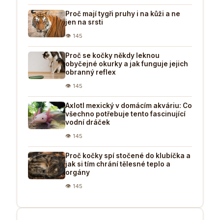
Proč mají tygři pruhy i na kůži a ne
jen na srsti
👁 145
Proč se kočky někdy leknou
obyčejné okurky a jak funguje jejich
obranný reflex
👁 145
Axlotl mexický v domácím akváriu: Co
všechno potřebuje tento fascinující
vodní dráček
👁 145
Proč kočky spí stočené do klubíčka a
jak si tím chrání tělesné teplo a
orgány
👁 145