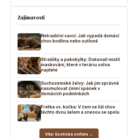
Zajimavosti
Netradiční savci: Jak vypadá domácí
chov bodlína nebo outloně
Strašilky a pakobylky: Dokonalí mistři
maskování, které v teráriu sotva
najdete
Suchozemské želvy: Jak jim správně
nasimulovat zimní spánek v
domácích podmínkách
Fretka vs. kočka: V čem se liší chov
těchto dvou šelem a snesou se spolu
Vše: Exotická zvířata →