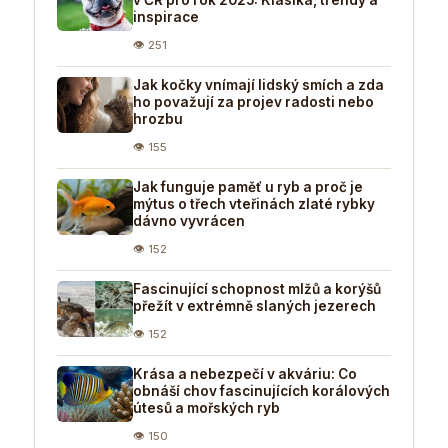
inspirace
👁 251
Jak kočky vnímají lidský smích a zda
ho považují za projev radosti nebo
hrozbu
👁 155
Jak funguje paměť u ryb a proč je
mýtus o třech vteřinách zlaté rybky
dávno vyvrácen
👁 152
Fascinující schopnost mlžů a korýšů
přežít v extrémně slaných jezerech
👁 152
Krása a nebezpečí v akváriu: Co
obnáší chov fascinujících korálových
útesů a mořských ryb
👁 150