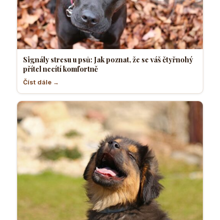
Signály stresu u psů: Jak poznat, že se váš čtyřnohý
přítel necítí komfortně
Číst dále →