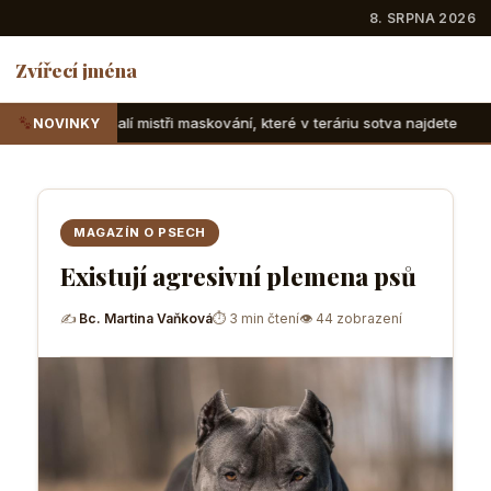
8. SRPNA 2026
Zvířecí jména
tři maskování, které v teráriu sotva najdete
Suchozemské ž
NOVINKY
MAGAZÍN O PSECH
Existují agresivní plemena psů
✍
Bc. Martina Vaňková
⏱ 3 min čtení
👁 44 zobrazení