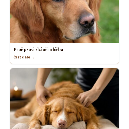
Proč psovi slzí oči a léčba
Číst dále →