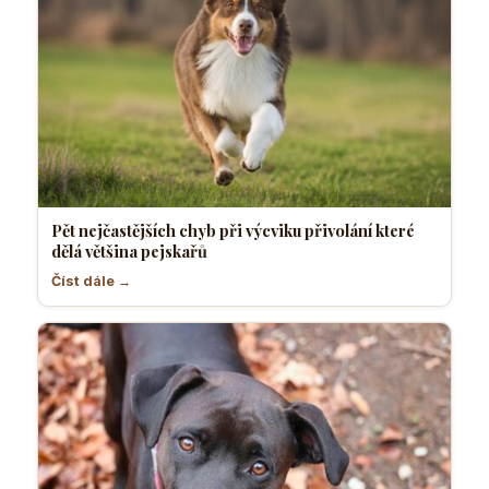
Pět nejčastějších chyb při výcviku přivolání které
dělá většina pejskařů
Číst dále →