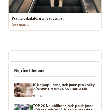
Pes na eskalátoru a bezpečnost
Číst dále →
Nejvíce hledané
10 Nejpopulárnějších jmen pro kočky
v Česku: Od Micka po Lunu a Miu
👁 1012
TOP 20 Nejoblíbenějších psích jmen
v ČR pro rok 2025: Klasika, trendy a