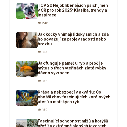
TOP 20 Nejoblíbenějších psích jmen
v ČR pro rok 2025: Klasika, trendy a
inspirace
👁 248
Jak kočky vnímají lidský smích a zda
ho považují za projev radosti nebo
hrozbu
👁 153
Jak funguje paměť u ryb a proč je
mýtus o třech vteřinách zlaté rybky
dávno vyvrácen
👁 152
Krása a nebezpečí v akváriu: Co
obnáší chov fascinujících korálových
útesů a mořských ryb
👁 150
Fascinující schopnost mlžů a korýšů
přežít v extrémně slaných jezerech