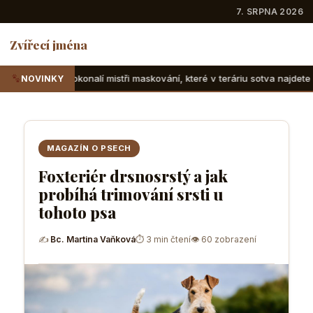
7. SRPNA 2026
Zvířecí jména
alí mistři maskování, které v teráriu sotva najdete
Suchoze
NOVINKY
MAGAZÍN O PSECH
Foxteriér drsnosrstý a jak
probíhá trimování srsti u
tohoto psa
✍
Bc. Martina Vaňková
⏱ 3 min čtení
👁 60 zobrazení