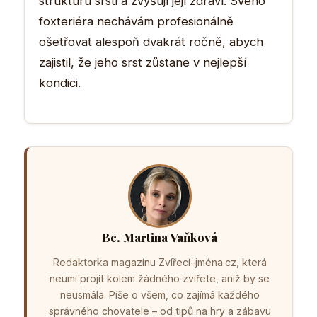
strukturu srsti a zvyšují její zdraví. Svého
foxteriéra nechávám profesionálně
ošetřovat alespoň dvakrát ročně, abych
zajistil, že jeho srst zůstane v nejlepší
kondici.
Bc. Martina Vaňková
Redaktorka magazínu Zvířecí-jména.cz, která
neumí projít kolem žádného zvířete, aniž by se
neusmála. Píše o všem, co zajímá každého
správného chovatele – od tipů na hry a zábavu