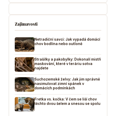
Zajimavosti
Netradiční savci: Jak vypadá domácí
chov bodlína nebo outloně
Strašilky a pakobylky: Dokonalí mistři
maskování, které v teráriu sotva
najdete
Suchozemské želvy: Jak jim správně
nasimulovat zimní spánek v
domácích podmínkách
Fretka vs. kočka: V čem se liší chov
těchto dvou šelem a snesou se spolu