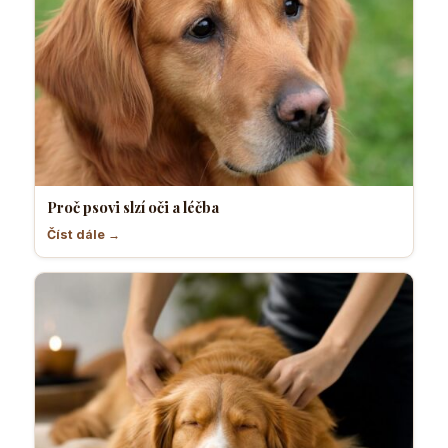
Proč psovi slzí oči a léčba
Číst dále →