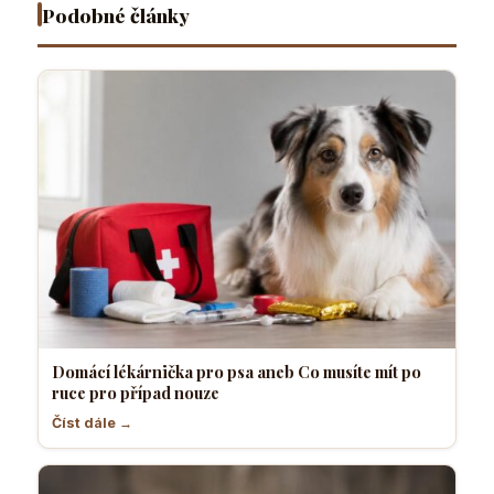
nouze
komfortně
pes
Podobné články
Domácí lékárnička pro psa aneb Co musíte mít po
ruce pro případ nouze
Číst dále →