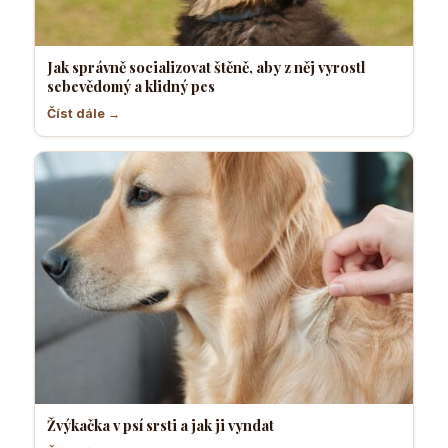
Jak správně socializovat štěně, aby z něj vyrostl
sebevědomý a klidný pes
Číst dále →
Žvýkačka v psí srsti a jak ji vyndat