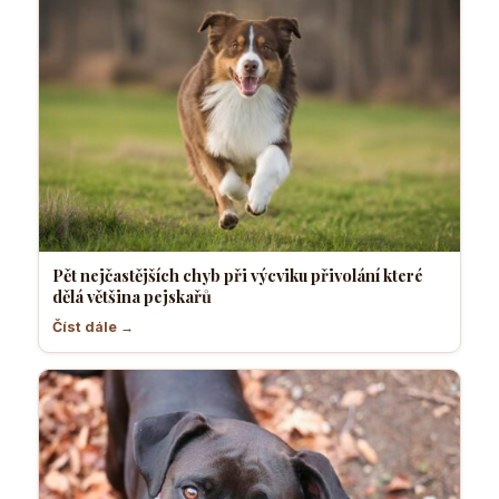
Pět nejčastějších chyb při výcviku přivolání které
dělá většina pejskařů
Číst dále →