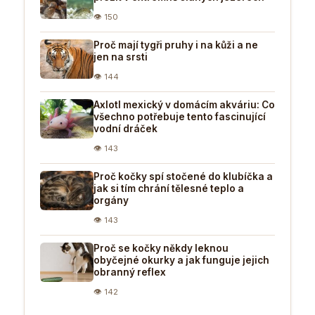
👁 150
Proč mají tygři pruhy i na kůži a ne
jen na srsti
👁 144
Axlotl mexický v domácím akváriu: Co
všechno potřebuje tento fascinující
vodní dráček
👁 143
Proč kočky spí stočené do klubíčka a
jak si tím chrání tělesné teplo a
orgány
👁 143
Proč se kočky někdy leknou
obyčejné okurky a jak funguje jejich
obranný reflex
👁 142