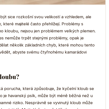
být sice rozkošní svou velikostí a vzhledem, ale
y, které majitelé často přehlížejí. Problémy s
ího kloubu, nejsou jen problémem velkých plemen.
es nemůže trpět stejnými problémy, opak je
dělat několik základních chyb, které mohou tento
li vědět, abyste svému čtyřnohému kamarádovi
kloubu?
ká porucha, která způsobuje, že kyčelní kloub se
ako je havanský psík, může být méně běžná než u
znamné riziko. Nesprávně se vyvinutý kloub může