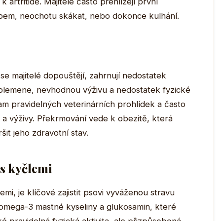
rtritidě. Majitelé často přehlížejí první
hybem, neochotu skákat, nebo dokonce kulhání.
se majitelé dopouštějí, zahrnují nedostatek
 plemene, nevhodnou výživu a nedostatek fyzické
nam pravidelných veterinárních prohlídek a často
 a výživy. Překrmování vede k obezitě, která
it jeho zdravotní stav.
s kyčlemi
i, je klíčové zajistit psovi vyváženou stravu
u omega-3 mastné kyseliny a glukosamin, které