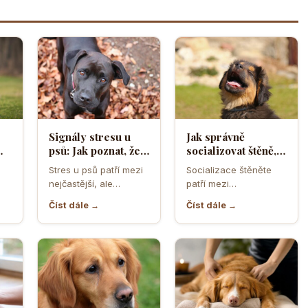
Signály stresu u
Jak správně
psů: Jak poznat, že
socializovat štěně,
ělá
se váš čtyřnohý
aby z něj vyrostl
Stres u psů patří mezi
Socializace štěněte
přítel necítí
sebevědomý a
nejčastější, ale
patří mezi
komfortně
klidný pes
zároveň
nejdůležitější úkoly
Číst dále →
Číst dále →
nejpodceňovanější
prvních měsíců života.
problémy každodenní
Právě v tomto období
péče. Může se…
se…