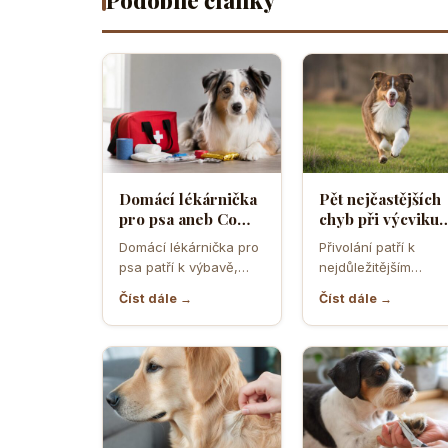
Podobné články
Domácí lékárnička
Pět nejčastějších
pro psa aneb Co
chyb při výcviku
musíte mít po ruce
přivolání které d
Domácí lékárnička pro
Přivolání patří k
pro případ nouze
většina pejskařů
psa patří k výbavě,
nejdůležitějším
která může v
dovednostem psa,
Číst dále →
Číst dále →
rozhodující chvíli
protože rozhoduje o
ušetřit čas,…
bezpečí, pohodě i o
tom,…