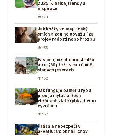
2025: Klasika, trendy a
inspirace
👁 251
Jak kočky vnímají lidský
smích a zda ho považují za
projev radosti nebo hrozbu
👁 155
Fascinující schopnost mlžů
a korýšů přežít v extrémně
slaných jezerech
👁 152
Jak funguje paměť u ryb a
proč je mýtus o třech
vteřinách zlaté rybky dávno
vyvrácen
👁 152
Krása a nebezpečí v
akváriu: Co obnáší chov