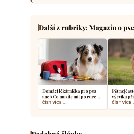
Další z rubriky: Magazín o ps
Domácí lékárnička pro psa
Pět nejčast
aneb Co musíte mít po ruce
výcviku při
pro případ nouze
většina pe
ČÍST VÍCE →
ČÍST VÍCE 