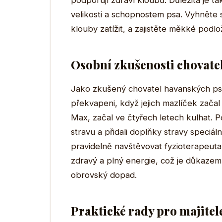
podporují zdraví kloubů. Důležitá je ta
velikosti a schopnostem psa. Vyhněte
klouby zatížit, a zajistěte měkké pod
Osobní zkušenosti chovate
Jako zkušený chovatel havanských psíků
překvapeni, když jejich mazlíček zač
Max, začal ve čtyřech letech kulhat. P
stravu a přidali doplňky stravy speciál
pravidelně navštěvovat fyzioterapeuta
zdravý a plný energie, což je důkaze
obrovský dopad.
Praktické rady pro majitel