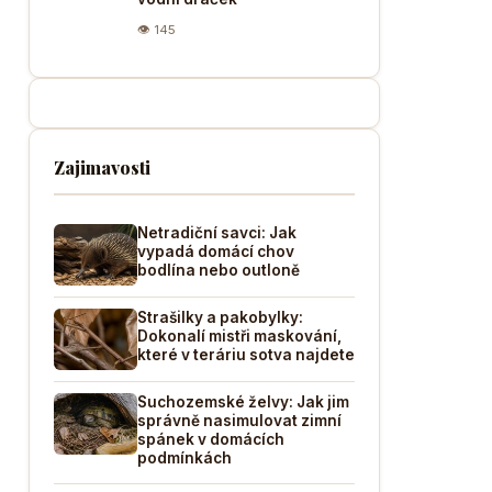
👁 145
Zajimavosti
Netradiční savci: Jak
vypadá domácí chov
bodlína nebo outloně
Strašilky a pakobylky:
Dokonalí mistři maskování,
které v teráriu sotva najdete
Suchozemské želvy: Jak jim
správně nasimulovat zimní
spánek v domácích
podmínkách