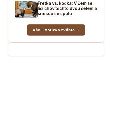
Fretka vs. kočka: V čem se
liší chov těchto dvou šelem a
snesou se spolu
Vše: Exotická zvířata →