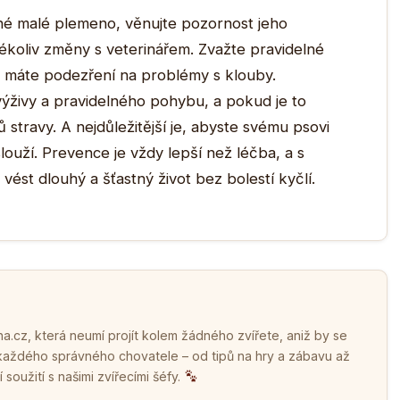
né malé plemeno, věnujte pozornost jeho
koliv změny s veterinářem. Zvažte pravidelné
 máte podezření na problémy s klouby.
ýživy a pravidelného pohybu, a pokud je to
 stravy. A nejdůležitější je, abyste svému psovi
louží. Prevence je vždy lepší než léčba, a s
st dlouhý a šťastný život bez bolestí kyčlí.
.cz, která neumí projít kolem žádného zvířete, aniž by se
 každého správného chovatele – od tipů na hry a zábavu až
soužití s našimi zvířecími šéfy.