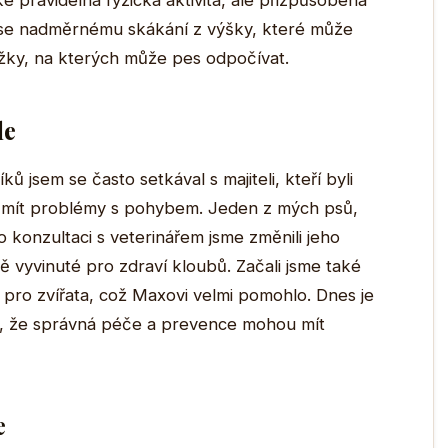
ké pravidelná fyzická aktivita, ale přizpůsobená
 se nadměrnému skákání z výšky, které může
ložky, na kterých může pes odpočívat.
le
 jsem se často setkával s majiteli, kteří byli
al mít problémy s pohybem. Jeden z mých psů,
o konzultaci s veterinářem jsme změnili jeho
ně vyvinuté pro zdraví kloubů. Začali jsme také
 pro zvířata, což Maxovi velmi pomohlo. Dnes je
m, že správná péče a prevence mohou mít
e