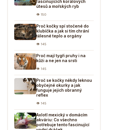
fascinujících korálových
útesů a mořských ryb
👁 150
Proč kočky spí stočené do
klubíčka a jak si tím chrání
tělesné teplo a orgány
👁 145
Proč mají tygři pruhy i na
kůži a ne jen na srsti
👁 145
Proč se kočky někdy leknou
obyčejné okurky a jak
funguje jejich obranný
reflex
👁 145
Axlotl mexický v domácím
akváriu: Co všechno
potřebuje tento fascinující
vodní dráček