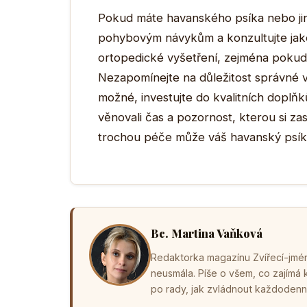
Pokud máte havanského psíka nebo ji
pohybovým návykům a konzultujte jaké
ortopedické vyšetření, zejména pokud
Nezapomínejte na důležitost správné v
možné, investujte do kvalitních doplňků
věnovali čas a pozornost, kterou si zas
trochou péče může váš havanský psík vé
Bc. Martina Vaňková
Redaktorka magazínu Zvířecí-jména
neusmála. Píše o všem, co zajímá
po rady, jak zvládnout každodenní 