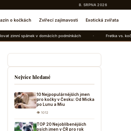
8. SRPNA 2026
azín o kočkách
Zvířecí zajímavosti
Exotická zvířata
k v domácích podmínkách
Fretka vs. kočka: V čem se liší 
Nejvíce hledané
10 Nejpopulárnějších jmen
pro kočky v Česku: Od Micka
po Lunu a Miu
👁 1012
TOP 20 Nejoblíbenějších
psích jmen v ČR pro rok