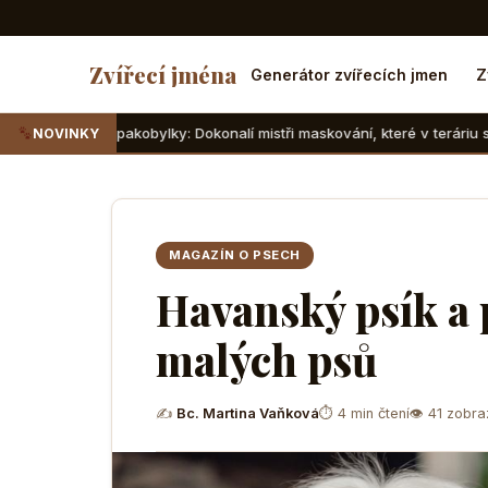
Zvířecí jména
Generátor zvířecích jmen
Z
akobylky: Dokonalí mistři maskování, které v teráriu sotva najdete
NOVINKY
MAGAZÍN O PSECH
Havanský psík a 
malých psů
✍
Bc. Martina Vaňková
⏱ 4 min čtení
👁 41 zobra