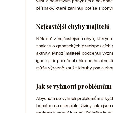
vést k bolestivým pohybům a nakonec k a
příznaky, které zahrnují potíže s po
Nejčastější chyby majitelů
Některé z nejčastějších chyb, kterých 
znalostí o genetických predispozicích
aktivity. Mnozí majitelé podceňují výz
ignorují doporučení ohledně hmotnosti
může výrazně zatížit klouby psa a zhorš
Jak se vyhnout problémům 
Abychom se vyhnuli problémům s kyčlem
bohatou na esenciální živiny, jako jso