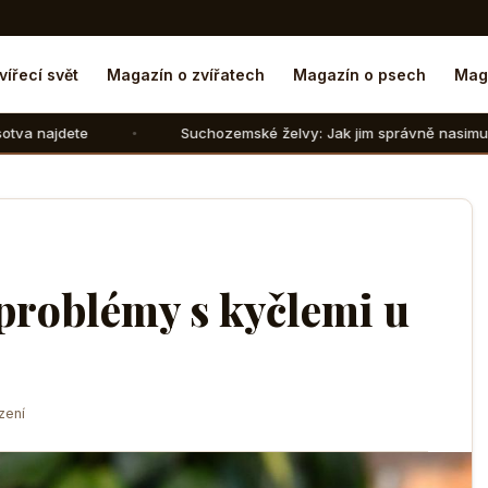
vířecí svět
Magazín o zvířatech
Magazín o psech
Mag
Suchozemské želvy: Jak jim správně nasimulovat zimní spáne
problémy s kyčlemi u
zení