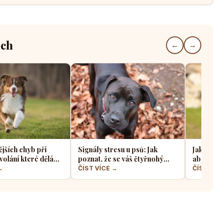
ech
←
→
ějších chyb při
Signály stresu u psů: Jak
Jak sprá
volání které dělá
poznat, že se váš čtyřnohý
aby z ně
jskařů
přítel necítí komfortně
a klidný
→
ČÍST VÍCE →
ČÍST VÍ