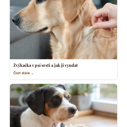
Žvýkačka v psí srsti a jak ji vyndat
Číst dále →