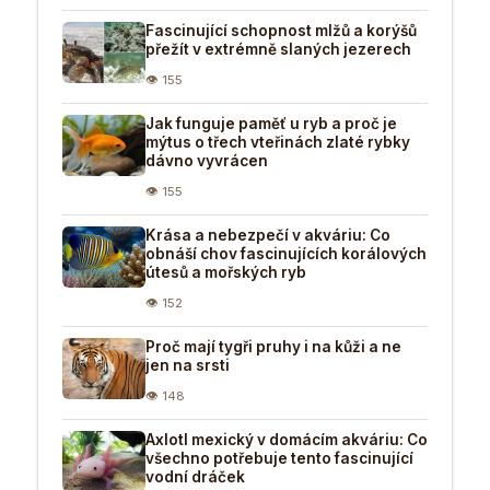
Fascinující schopnost mlžů a korýšů
přežít v extrémně slaných jezerech
👁 155
Jak funguje paměť u ryb a proč je
mýtus o třech vteřinách zlaté rybky
dávno vyvrácen
👁 155
Krása a nebezpečí v akváriu: Co
obnáší chov fascinujících korálových
útesů a mořských ryb
👁 152
Proč mají tygři pruhy i na kůži a ne
jen na srsti
👁 148
Axlotl mexický v domácím akváriu: Co
všechno potřebuje tento fascinující
vodní dráček