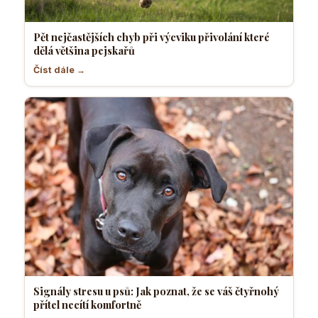
Pět nejčastějších chyb při výcviku přivolání které
dělá většina pejskařů
Číst dále →
Signály stresu u psů: Jak poznat, že se váš čtyřnohý
přítel necítí komfortně