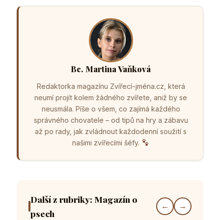
Bc. Martina Vaňková
Redaktorka magazínu Zvířecí-jména.cz, která
neumí projít kolem žádného zvířete, aniž by se
neusmála. Píše o všem, co zajímá každého
správného chovatele – od tipů na hry a zábavu
až po rady, jak zvládnout každodenní soužití s
našimi zvířecími šéfy.
Další z rubriky: Magazín o
←
→
psech