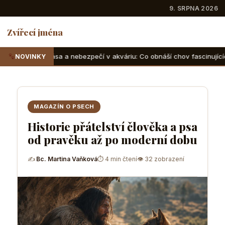
9. SRPNA 2026
Zvířecí jména
ebezpečí v akváriu: Co obnáší chov fascinujících korálových útesů a
NOVINKY
MAGAZÍN O PSECH
Historie přátelství člověka a psa
od pravěku až po moderní dobu
✍
Bc. Martina Vaňková
⏱ 4 min čtení
👁 32 zobrazení