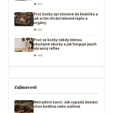
👁 147
Proč kočky spí stočené do klubíčka a
jak si tím chrání tělesné teplo a
orgány
👁 147
Proč se kočky někdy leknou
obyčejné okurky a jak funguje jejich
obranný reflex
👁 146
Zajimavosti
Netradiční savci: Jak vypadá domácí
chov bodlína nebo outloně