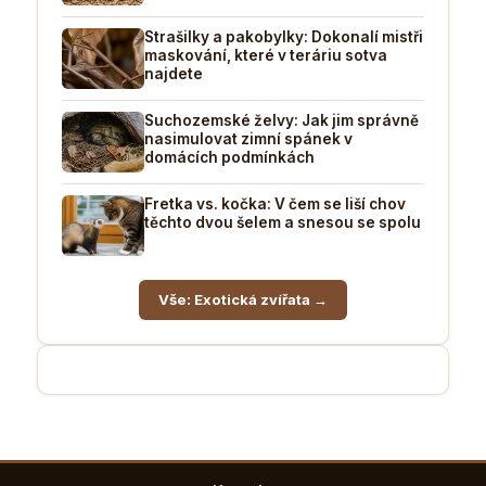
Strašilky a pakobylky: Dokonalí mistři
maskování, které v teráriu sotva
najdete
Suchozemské želvy: Jak jim správně
nasimulovat zimní spánek v
domácích podmínkách
Fretka vs. kočka: V čem se liší chov
těchto dvou šelem a snesou se spolu
Vše: Exotická zvířata →