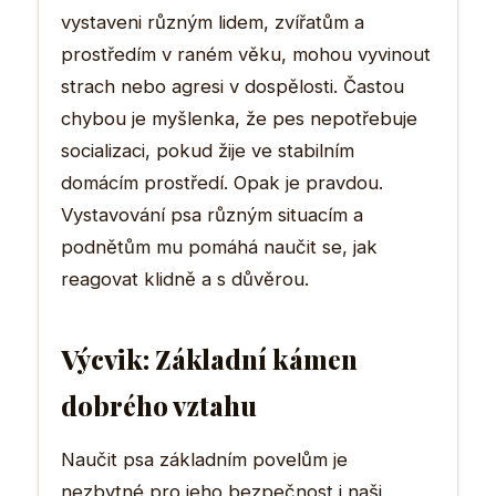
vystaveni různým lidem, zvířatům a
prostředím v raném věku, mohou vyvinout
strach nebo agresi v dospělosti. Častou
chybou je myšlenka, že pes nepotřebuje
socializaci, pokud žije ve stabilním
domácím prostředí. Opak je pravdou.
Vystavování psa různým situacím a
podnětům mu pomáhá naučit se, jak
reagovat klidně a s důvěrou.
Výcvik: Základní kámen
dobrého vztahu
Naučit psa základním povelům je
nezbytné pro jeho bezpečnost i naši