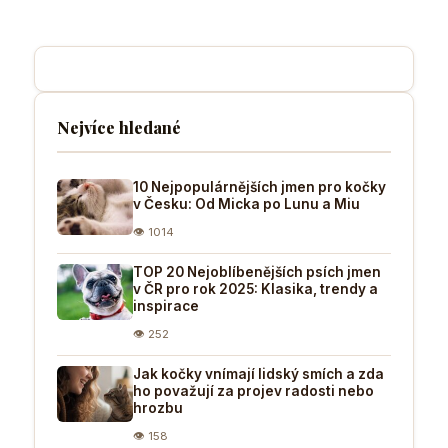
Nejvíce hledané
10 Nejpopulárnějších jmen pro kočky
v Česku: Od Micka po Lunu a Miu
👁 1014
TOP 20 Nejoblíbenějších psích jmen
v ČR pro rok 2025: Klasika, trendy a
inspirace
👁 252
Jak kočky vnímají lidský smích a zda
ho považují za projev radosti nebo
hrozbu
👁 158