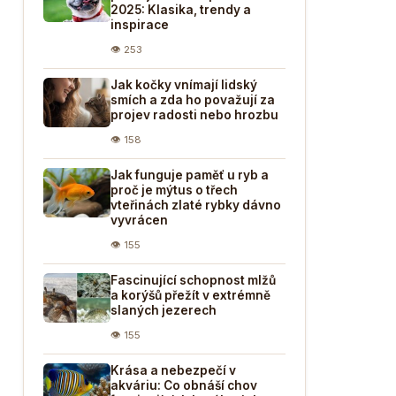
2025: Klasika, trendy a
inspirace
👁 253
Jak kočky vnímají lidský
smích a zda ho považují za
projev radosti nebo hrozbu
👁 158
Jak funguje paměť u ryb a
proč je mýtus o třech
vteřinách zlaté rybky dávno
vyvrácen
👁 155
Fascinující schopnost mlžů
a korýšů přežít v extrémně
slaných jezerech
👁 155
Krása a nebezpečí v
akváriu: Co obnáší chov