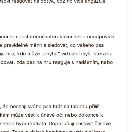
psovi reagovat na dotyk, což ho více angažuje.
není hra dostatečně interaktivní nebo neodpovídá
e pravidelně měnit a sledovat, co vašeho psa
je hru, kde může „chytat“ virtuální myš, která se
edovat, zda pes na hru reaguje s nadšením, nebo
, že nechají svého psa hrát na tabletu příliš
ovkám může vést k únavě očí nebo dokonce k
 nebo hyperaktivita. Doporučuji nastavit časové