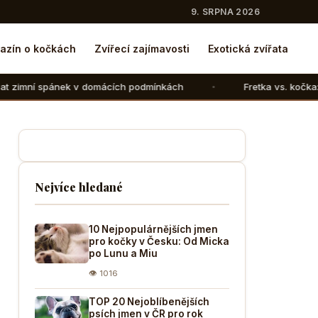
9. SRPNA 2026
azín o kočkách
Zvířecí zajímavosti
Exotická zvířata
domácích podmínkách
Fretka vs. kočka: V čem se liší chov
Nejvíce hledané
10 Nejpopulárnějších jmen
pro kočky v Česku: Od Micka
po Lunu a Miu
👁 1016
TOP 20 Nejoblíbenějších
psích jmen v ČR pro rok