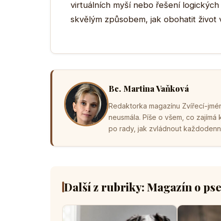
virtuálních myší nebo řešení logický
skvělým způsobem, jak obohatit život 
Bc. Martina Vaňková
Redaktorka magazínu Zvířecí-jména
neusmála. Píše o všem, co zajímá
po rady, jak zvládnout každodenní 
Další z rubriky: Magazín o ps