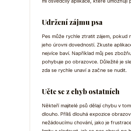
mi osvědčily aplikace, které umožňují 
Udržení zájmu psa
Pes může rychle ztratit zájem, pokud 
jeho úrovni dovedností. Zkuste aplikac
nejvíce baví. Například můj pes zbožňu
pohybuje po obrazovce. Důležité je sl
zda se rychle unaví a začne se nudit.
Učte se z chyb ostatních
Někteří majitelé psů dělají chybu v tom
dlouho. Příliš dlouhá expozice obraz
nežádoucímu chování, jako je frustrace