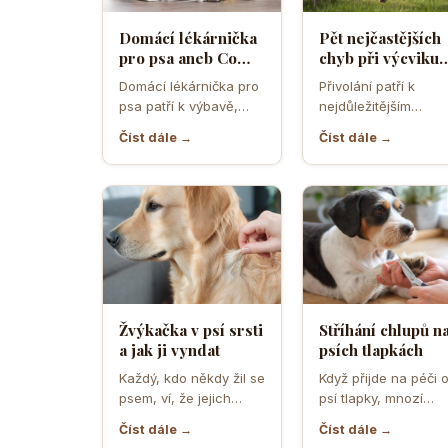
Domácí lékárnička
Pět nejčastějších
pro psa aneb Co
chyb při výcviku
musíte mít po ruce
přivolání které d
Domácí lékárnička pro
Přivolání patří k
pro případ nouze
většina pejskařů
psa patří k výbavě,
nejdůležitějším
která může v
dovednostem psa,
Číst dále →
Číst dále →
rozhodující chvíli
protože rozhoduje o
ušetřit čas,…
bezpečí, pohodě i o
tom,…
Žvýkačka v psí srsti
Stříhání chlupů n
a jak ji vyndat
psích tlapkách
Každý, kdo někdy žil se
Když přijde na péči 
psem, ví, že jejich
psí tlapky, mnozí
zvědavost a touha
majitelé zvířat netuší
Číst dále →
Číst dále →
zkoumat svět…
jak důležité je…