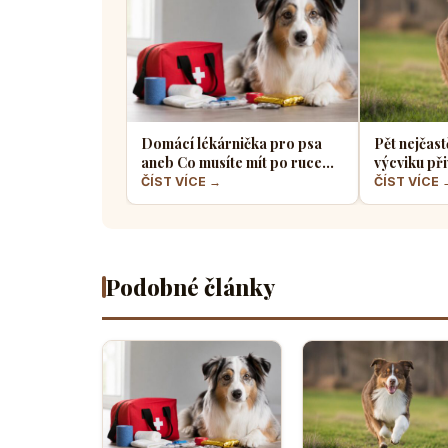
Domácí lékárnička pro psa
Pět nejčast
aneb Co musíte mít po ruce
výcviku při
pro případ nouze
většina pe
ČÍST VÍCE →
ČÍST VÍCE 
Podobné články