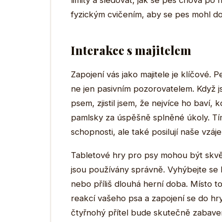
limity a sledovat, jak se pes chová po 
fyzickým cvičením, aby se pes mohl d
Interakce s majitelem
Zapojení vás jako majitele je klíčové. P
ne jen pasivním pozorovatelem. Když 
psem, zjistil jsem, že nejvíce ho baví
pamlsky za úspěšně splněné úkoly. Tím
schopnosti, ale také posilují naše vzá
Tabletové hry pro psy mohou být skv
jsou používány správně. Vyhýbejte se
nebo příliš dlouhá herní doba. Místo 
reakcí vašeho psa a zapojení se do hry
čtyřnohý přítel bude skutečně zabaven