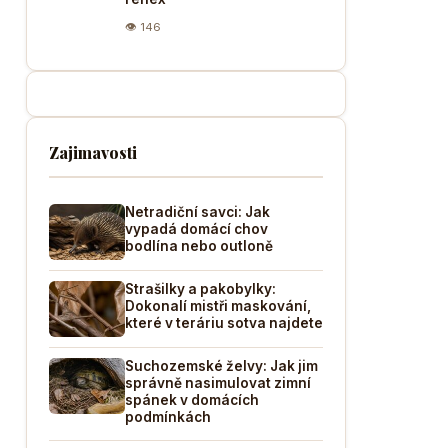
👁 146
Zajimavosti
Netradiční savci: Jak
vypadá domácí chov
bodlína nebo outloně
Strašilky a pakobylky:
Dokonalí mistři maskování,
které v teráriu sotva najdete
Suchozemské želvy: Jak jim
správně nasimulovat zimní
spánek v domácích
podmínkách