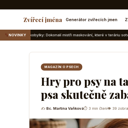
Zvířecí jména
Generátor zvířecích jmen
Z
ylky: Dokonalí mistři maskování, které v teráriu sotva najdete
NOVINKY
MAGAZÍN O PSECH
Hry pro psy na t
psa skutečně zab
✍
Bc. Martina Vaňková
⏱ 3 min čtení
👁 39 zobra