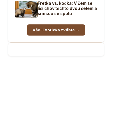
Fretka vs. kočka: V čem se
liší chov těchto dvou šelem a
snesou se spolu
Vše: Exotická zvířata →