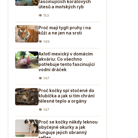
fascinujících korálových
útesů a mořských ryb
👁 153
Proč mají tygři pruhy i na
kůži a ne jen na srsti
👁 149
Axlotl mexický v domácím
akváriu: Co všechno
potřebuje tento fascinující
vodní dráček
👁 147
Proč kočky spí stočené do
klubíčka a jak si tím chrání
tělesné teplo a orgány
👁 147
Proč se kočky někdy leknou
obyčejné okurky a jak
funguje jejich obranný
reflex