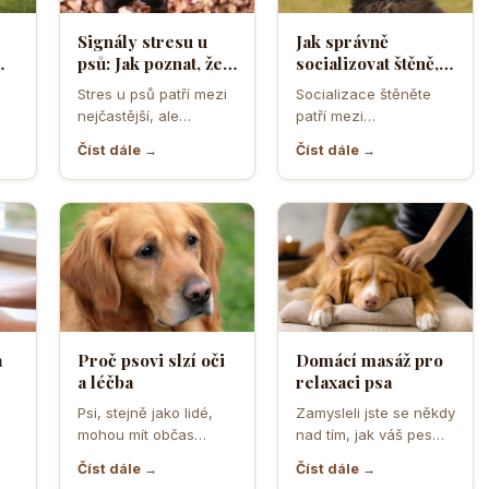
Signály stresu u
Jak správně
psů: Jak poznat, že
socializovat štěně,
ělá
se váš čtyřnohý
aby z něj vyrostl
Stres u psů patří mezi
Socializace štěněte
přítel necítí
sebevědomý a
nejčastější, ale
patří mezi
komfortně
klidný pes
zároveň
nejdůležitější úkoly
Číst dále →
Číst dále →
nejpodceňovanější
prvních měsíců života.
problémy každodenní
Právě v tomto období
péče. Může se…
se…
a
Proč psovi slzí oči
Domácí masáž pro
a léčba
relaxaci psa
o
Psi, stejně jako lidé,
Zamysleli jste se někdy
mohou mít občas
nad tím, jak váš pes
,
problémy s očima, a
vnímá vaši přítomnost?
Číst dále →
Číst dále →
jedním z
Často se…