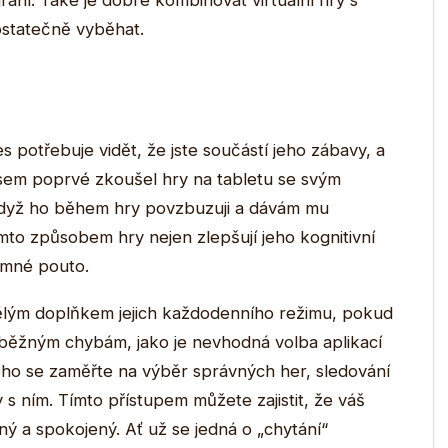
hraní. Také je dobré kombinovat virtuální hry s
ostatečně vyběhat.
es potřebuje vidět, že jste součástí jeho zábavy, a
jsem poprvé zkoušel hry na tabletu se svým
, když ho během hry povzbuzuji a dávám mu
to způsobem hry nejen zlepšují jeho kognitivní
jemné pouto.
ělým doplňkem jejich každodenního režimu, pokud
 běžným chybám, jako je nevhodná volba aplikací
toho se zaměřte na výběr správných her, sledování
 s ním. Tímto přístupem můžete zajistit, že váš
ý a spokojený. Ať už se jedná o „chytání“