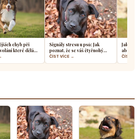
ějších chyb při
Signály stresu u psů: Jak
Jak sprá
volání které dělá
poznat, že se váš čtyřnohý
aby z ně
jskařů
přítel necítí komfortně
a klidný
→
ČÍST VÍCE →
ČÍST VÍ