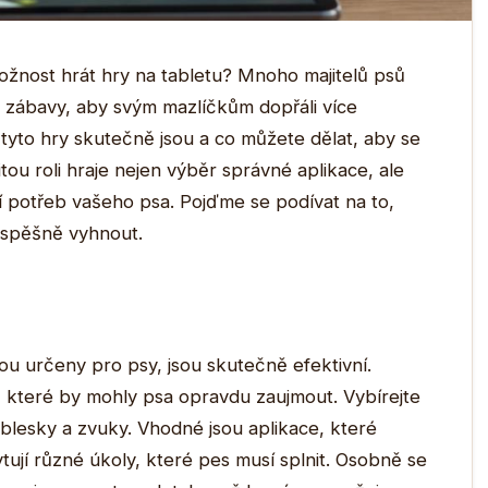
ožnost hrát hry na tabletu? Mnoho majitelů psů
 zábavy, aby svým mazlíčkům dopřáli více
í tyto hry skutečně jsou a co můžete dělat, aby se
tou roli hraje nejen výběr správné aplikace, ale
í potřeb vašeho psa. Pojďme se podívat na to,
 úspěšně vyhnout.
sou určeny pro psy, jsou skutečně efektivní.
, které by mohly psa opravdu zaujmout. Vybírejte
záblesky a zvuky. Vhodné jsou aplikace, které
ují různé úkoly, které pes musí splnit. Osobně se