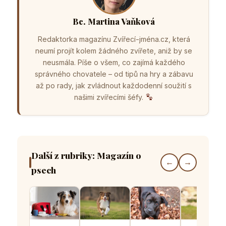
Bc. Martina Vaňková
Redaktorka magazínu Zvířecí-jména.cz, která
neumí projít kolem žádného zvířete, aniž by se
neusmála. Píše o všem, co zajímá každého
správného chovatele – od tipů na hry a zábavu
až po rady, jak zvládnout každodenní soužití s
našimi zvířecími šéfy.
Další z rubriky: Magazín o
←
→
psech