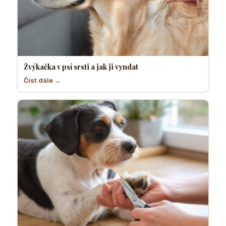
Žvýkačka v psí srsti a jak ji vyndat
Číst dále →