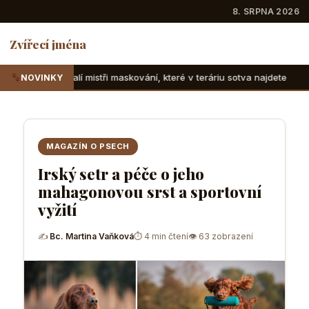
8. SRPNA 2026
Zvířecí jména
ři maskování, které v teráriu sotva najdete
Suchozemské ž
NOVINKY
MAGAZÍN O PSECH
Irský setr a péče o jeho
mahagonovou srst a sportovní
vyžití
✍
Bc. Martina Vaňková
⏱ 4 min čtení
👁 63 zobrazení