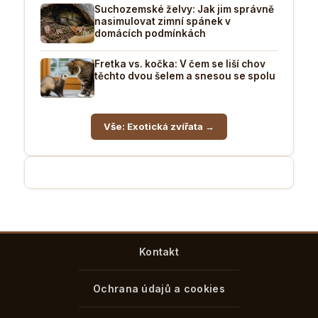
Suchozemské želvy: Jak jim správně
nasimulovat zimní spánek v
domácích podmínkách
Fretka vs. kočka: V čem se liší chov
těchto dvou šelem a snesou se spolu
Vše: Exotická zvířata →
Kontakt
Ochrana údajů a cookies