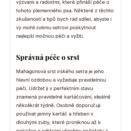
výzvami a radostmi, které přináší péče o
tohoto plemenného psa. Některé z těchto
zkušeností a tipů bych rád sdílel, abyste i
vy mohli svému setrovi poskytnout
nejlepší možnou péči a vyžití.
Správná péče o srst
Mahagonová srst irského setra je jeho
hlavní ozdobou a vyžaduje pravidelnou
péči. Udržet ji v perfektním stavu
znamená pravidelné kartáčování, ideálně
několikrát týdně. Osobně doporučuji
používat jemný kartáč a hřeben s
dlouhými zuby, které proniknou až k
pokožce a odstraní všechny nečistoty a