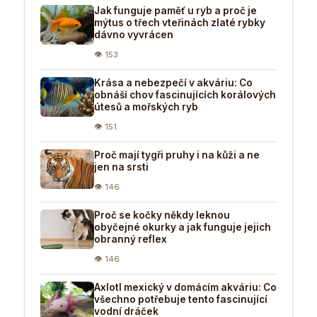
Jak funguje paměť u ryb a proč je
mýtus o třech vteřinách zlaté rybky
dávno vyvrácen
👁 153
Krása a nebezpečí v akváriu: Co
obnáší chov fascinujících korálových
útesů a mořských ryb
👁 151
Proč mají tygři pruhy i na kůži a ne
jen na srsti
👁 146
Proč se kočky někdy leknou
obyčejné okurky a jak funguje jejich
obranný reflex
👁 146
Axlotl mexický v domácím akváriu: Co
všechno potřebuje tento fascinující
vodní dráček