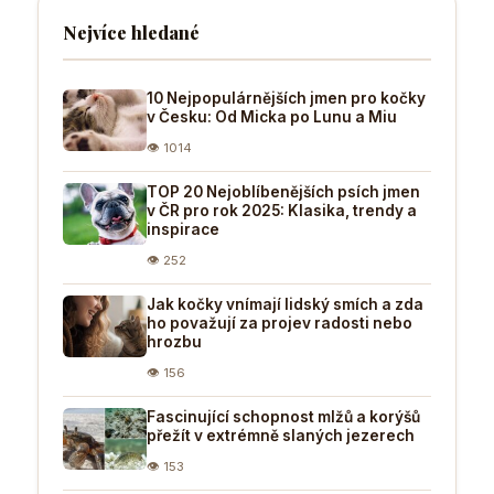
Nejvíce hledané
10 Nejpopulárnějších jmen pro kočky
v Česku: Od Micka po Lunu a Miu
👁 1014
TOP 20 Nejoblíbenějších psích jmen
v ČR pro rok 2025: Klasika, trendy a
inspirace
👁 252
Jak kočky vnímají lidský smích a zda
ho považují za projev radosti nebo
hrozbu
👁 156
Fascinující schopnost mlžů a korýšů
přežít v extrémně slaných jezerech
👁 153