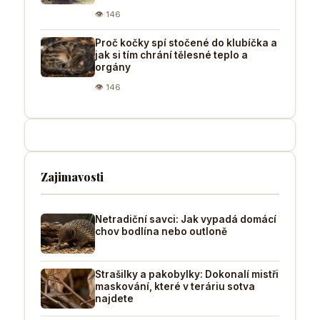
👁 146
Proč kočky spí stočené do klubíčka a
jak si tím chrání tělesné teplo a
orgány
👁 146
Zajimavosti
Netradiční savci: Jak vypadá domácí
chov bodlína nebo outloně
Strašilky a pakobylky: Dokonalí mistři
maskování, které v teráriu sotva
najdete