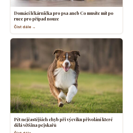
Domácí lékárnička pro psa aneb Co musíte mít po
ruce pro případ nouze
Číst dále →
Pět nejčastějších chyb při výcviku přivolání které
dělá většina pejskařů