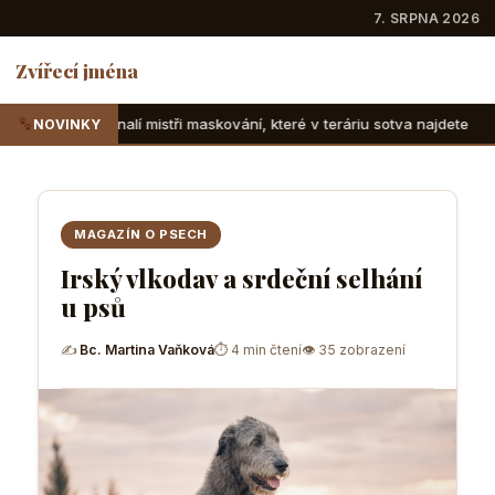
7. SRPNA 2026
Zvířecí jména
tři maskování, které v teráriu sotva najdete
Suchozemské 
NOVINKY
MAGAZÍN O PSECH
Irský vlkodav a srdeční selhání
u psů
✍
Bc. Martina Vaňková
⏱ 4 min čtení
👁 35 zobrazení