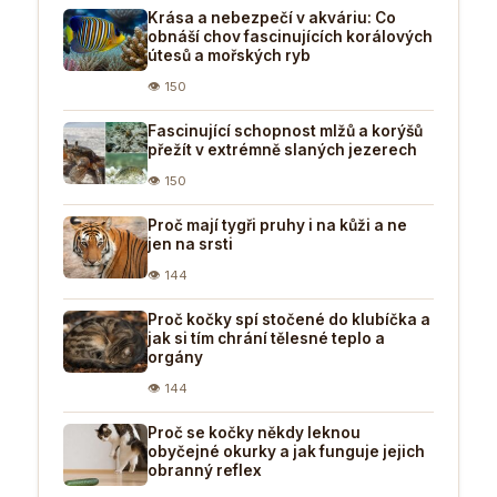
Krása a nebezpečí v akváriu: Co
obnáší chov fascinujících korálových
útesů a mořských ryb
👁 150
Fascinující schopnost mlžů a korýšů
přežít v extrémně slaných jezerech
👁 150
Proč mají tygři pruhy i na kůži a ne
jen na srsti
👁 144
Proč kočky spí stočené do klubíčka a
jak si tím chrání tělesné teplo a
orgány
👁 144
Proč se kočky někdy leknou
obyčejné okurky a jak funguje jejich
obranný reflex