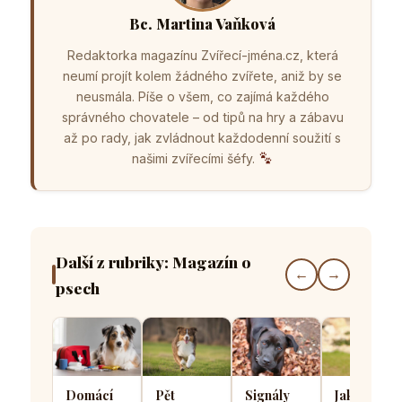
Bc. Martina Vaňková
Redaktorka magazínu Zvířecí-jména.cz, která
neumí projít kolem žádného zvířete, aniž by se
neusmála. Píše o všem, co zajímá každého
správného chovatele – od tipů na hry a zábavu
až po rady, jak zvládnout každodenní soužití s
našimi zvířecími šéfy.
Další z rubriky: Magazín o
←
→
psech
Domácí
Pět
Signály
Jak