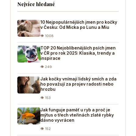
Nejvíce hledané
10 Nejpopulárnějších jmen pro kočky
v Česku: Od Micka po Lunu a Miu
👁 1008
TOP 20 Nejoblíbenějších psích jmen
v ČR pro rok 2025: Klasika, trendy a
inspirace
👁 249
Jak kočky vnímají lidský smích a zda
ho považují za projev radosti nebo
hrozbu
👁 153
Jak funguje paměť u ryb a proč je
mýtus o třech vteřinách zlaté rybky
dávno vyvrácen
👁 152