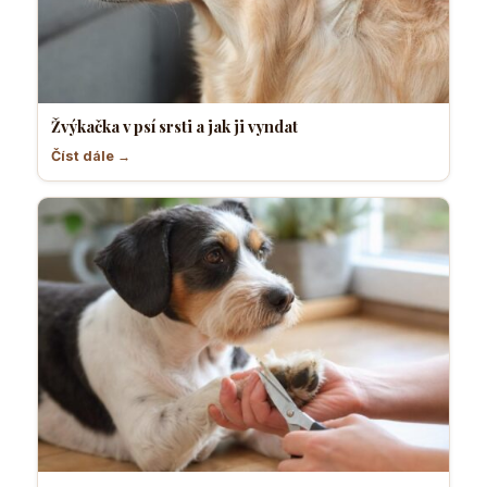
Žvýkačka v psí srsti a jak ji vyndat
Číst dále →