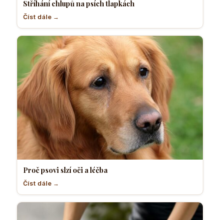
Stříhání chlupů na psích tlapkách
Číst dále →
Proč psovi slzí oči a léčba
Číst dále →