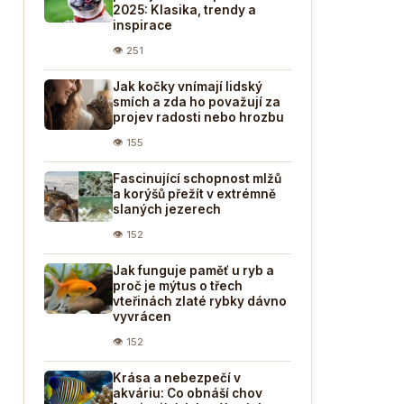
2025: Klasika, trendy a
inspirace
👁 251
Jak kočky vnímají lidský
smích a zda ho považují za
projev radosti nebo hrozbu
👁 155
Fascinující schopnost mlžů
a korýšů přežít v extrémně
slaných jezerech
👁 152
Jak funguje paměť u ryb a
proč je mýtus o třech
vteřinách zlaté rybky dávno
vyvrácen
👁 152
Krása a nebezpečí v
akváriu: Co obnáší chov