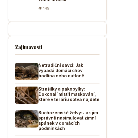
👁 145
Zajimavosti
Netradiční savci: Jak
vypadá domácí chov
bodlína nebo outloně
Strašilky a pakobylky:
Dokonalí mistři maskování,
které v teráriu sotva najdete
Suchozemské želvy: Jak jim
správně nasimulovat zimní
spánek v domácích
podmínkách