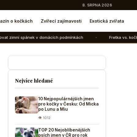
8. SRPNA 2026
azín o kočkách
Zvířecí zajímavosti
Exotická zvířata
k v domácích podmínkách
Fretka vs. kočka: V čem se liší 
Nejvíce hledané
10 Nejpopulárnějších jmen
pro kočky v Česku: Od Micka
po Lunu a Miu
👁 1012
TOP 20 Nejoblíbenějších
psích jmen v ČR pro rok