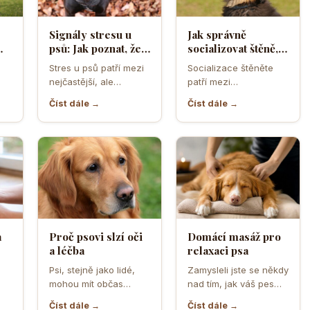
Signály stresu u
Jak správně
psů: Jak poznat, že
socializovat štěně,
ělá
se váš čtyřnohý
aby z něj vyrostl
Stres u psů patří mezi
Socializace štěněte
přítel necítí
sebevědomý a
nejčastější, ale
patří mezi
komfortně
klidný pes
zároveň
nejdůležitější úkoly
Číst dále →
Číst dále →
nejpodceňovanější
prvních měsíců života.
problémy každodenní
Právě v tomto období
péče. Může se…
se…
a
Proč psovi slzí oči
Domácí masáž pro
a léčba
relaxaci psa
o
Psi, stejně jako lidé,
Zamysleli jste se někdy
mohou mít občas
nad tím, jak váš pes
,
problémy s očima, a
vnímá vaši přítomnost?
Číst dále →
Číst dále →