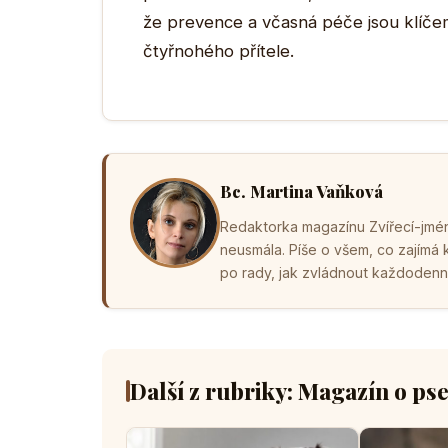
že prevence a včasná péče jsou klíče
čtyřnohého přítele.
Bc. Martina Vaňková
Redaktorka magazínu Zvířecí-jména
neusmála. Píše o všem, co zajímá
po rady, jak zvládnout každodenní 
Další z rubriky: Magazín o ps