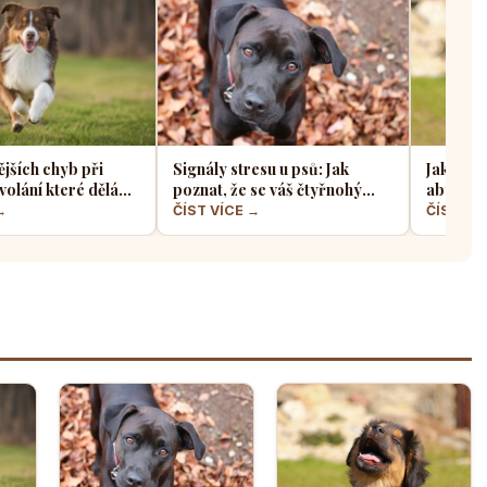
ějších chyb při
Signály stresu u psů: Jak
Jak sprá
volání které dělá
poznat, že se váš čtyřnohý
aby z ně
jskařů
přítel necítí komfortně
a klidný
→
ČÍST VÍCE →
ČÍST VÍ