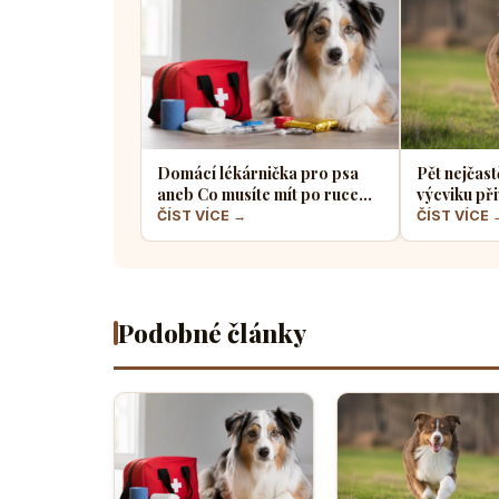
Domácí lékárnička pro psa
Pět nejčast
aneb Co musíte mít po ruce
výcviku při
pro případ nouze
většina pe
ČÍST VÍCE →
ČÍST VÍCE 
Podobné články