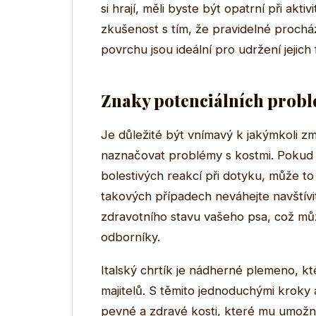
si hrají, měli byste být opatrní při ak
zkušenost s tím, že pravidelné proch
povrchu jsou ideální pro udržení jejic
Znaky potenciálních problé
Je důležité být vnímavý k jakýmkoli 
naznačovat problémy s kostmi. Pokud 
bolestivých reakcí při dotyku, může t
takových případech neváhejte navštívit 
zdravotního stavu vašeho psa, což můž
odborníky.
Italský chrtík je nádherné plemeno, kt
majitelů. S těmito jednoduchými kroky 
pevné a zdravé kosti, které mu umožní