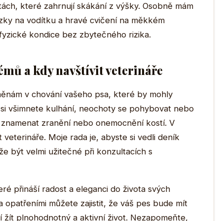
tivitách, které zahrnují skákání z výšky. Osobně mám
ázky na vodítku a hravé cvičení na měkkém
h fyzické kondice bez zbytečného rizika.
mů a kdy navštívit veterináře
změnám v chování vašeho psa, které by mohly
si všimnete kulhání, neochoty se pohybovat nebo
o znamenat zranění nebo onemocnění kostí. V
veterináře. Moje rada je, abyste si vedli deník
e být velmi užitečné při konzultacích s
eré přináší radost a eleganci do života svých
a opatřeními můžete zajistit, že váš pes bude mít
 žít plnohodnotný a aktivní život. Nezapomeňte,