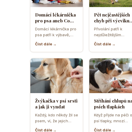
Domácí lékárnička
Pět nejčastějších
pro psa aneb Co
chyb při výcviku
musíte mít po ruce
přivolání které d
Domácí lékárnička pro
Přivolání patří k
pro případ nouze
většina pejskařů
psa patří k výbavě,
nejdůležitějším
která může v
dovednostem psa,
Číst dále →
Číst dále →
rozhodující chvíli
protože rozhoduje o
ušetřit čas,…
bezpečí, pohodě i o
tom,…
Žvýkačka v psí srsti
Stříhání chlupů n
a jak ji vyndat
psích tlapkách
Každý, kdo někdy žil se
Když přijde na péči 
psem, ví, že jejich
psí tlapky, mnozí
zvědavost a touha
majitelé zvířat netuší
Číst dále →
Číst dále →