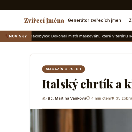
Zvířecí jména
Generátor zvířecích jmen
Z
akobylky: Dokonalí mistři maskování, které v teráriu sotva najdete
NOVINKY
MAGAZÍN O PSECH
Italský chrtík a 
✍
Bc. Martina Vaňková
⏱ 4 min čtení
👁 35 zobra