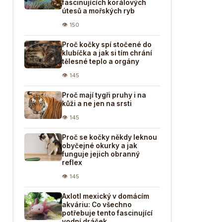
fascinujících korálových
útesů a mořských ryb
👁 150
Proč kočky spí stočené do
klubíčka a jak si tím chrání
tělesné teplo a orgány
👁 145
Proč mají tygři pruhy i na
kůži a ne jen na srsti
👁 145
Proč se kočky někdy leknou
obyčejné okurky a jak
funguje jejich obranný
reflex
👁 145
Axlotl mexický v domácím
akváriu: Co všechno
potřebuje tento fascinující
vodní dráček