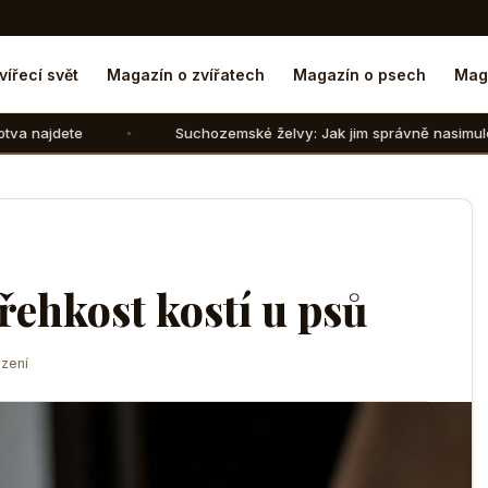
vířecí svět
Magazín o zvířatech
Magazín o psech
Mag
Suchozemské želvy: Jak jim správně nasimulovat zimní spáne
křehkost kostí u psů
zení