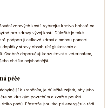
ržování zdravých kostí. Vybírejte krmivo bohaté na
ytné pro zdravý vývoj kostí. Důležité je také
eré podporují celkové zdraví a mohou pomoci
jí doplňky stravy obsahující glukosamin a
bů. Osobně doporučuji konzultovat s veterinářem,
šeho chrtíka nejvhodnější.
vná péče
chylnější k zraněním, je důležité zajistit, aby jeho
ěte se kluzkým povrchům a zvažte použití
iziko pádů. Přestože jsou tito psi energičtí a rádi