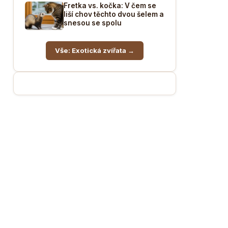
Fretka vs. kočka: V čem se
liší chov těchto dvou šelem a
snesou se spolu
Vše: Exotická zvířata →