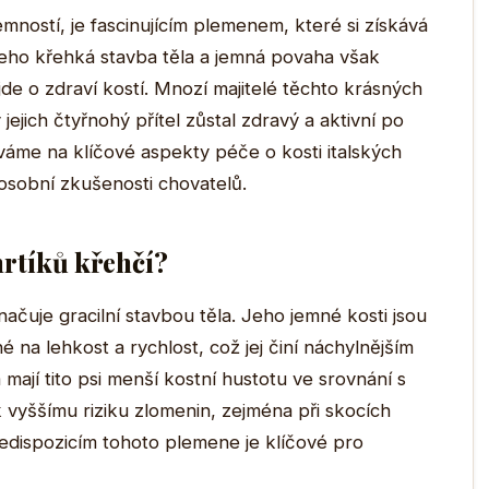
emností, je fascinujícím plemenem, které si získává
Jeho křehká stavba těla a jemná povaha však
jde o zdraví kostí. Mnozí majitelé těchto krásných
y jejich čtyřnohý přítel zůstal zdravý a aktivní po
íváme na klíčové aspekty péče o kosti italských
osobní zkušenosti chovatelů.
hrtíků křehčí?
načuje gracilní stavbou těla. Jeho jemné kosti jsou
na lehkost a rychlost, což jej činí náchylnějším
mají tito psi menší kostní hustotu ve srovnání s
 vyššímu riziku zlomenin, zejména při skocích
dispozicím tohoto plemene je klíčové pro