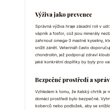
Výživa jako prevence
Správná výživa hraje zásadní roli v ud
vápník a fosfor, což jsou minerály nezb
zahrnout omega-3 mastné kyseliny, kt
snížit zánět. Veterináři často doporuču
chondroitin, jež podporují zdraví klou
jaké konkrétní doplňky by byly pro va
Bezpečné prostředí a sprá
Vzhledem k tomu, že italský chrtík je ná
domácí prostředí bylo bezpečné. Vyhn
koberců nebo podložek, aby se snížilo r