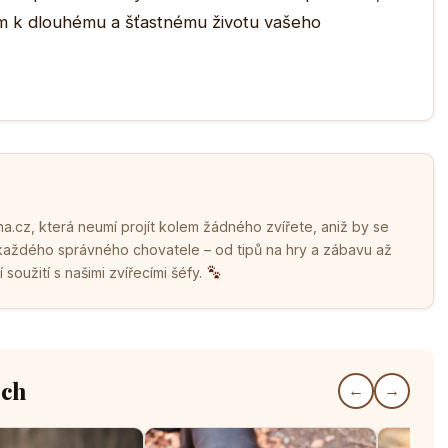
m k dlouhému a šťastnému životu vašeho
.cz, která neumí projít kolem žádného zvířete, aniž by se
 každého správného chovatele – od tipů na hry a zábavu až
soužití s našimi zvířecími šéfy.
ech
←
→