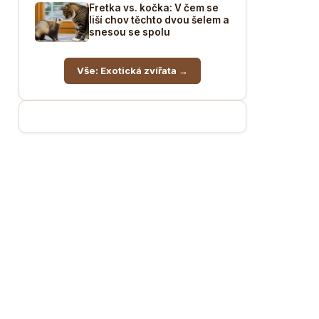
Fretka vs. kočka: V čem se
liší chov těchto dvou šelem a
snesou se spolu
Vše: Exotická zvířata →