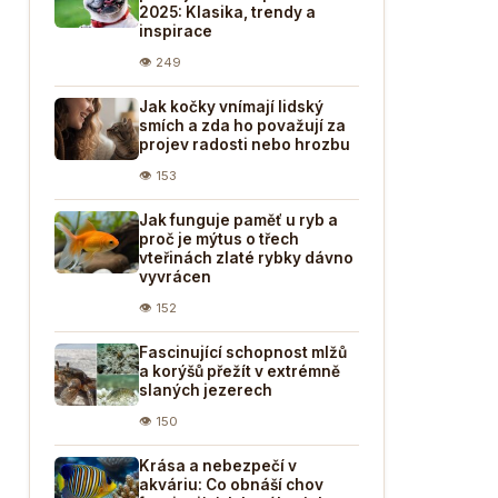
2025: Klasika, trendy a
inspirace
👁 249
Jak kočky vnímají lidský
smích a zda ho považují za
projev radosti nebo hrozbu
👁 153
Jak funguje paměť u ryb a
proč je mýtus o třech
vteřinách zlaté rybky dávno
vyvrácen
👁 152
Fascinující schopnost mlžů
a korýšů přežít v extrémně
slaných jezerech
👁 150
Krása a nebezpečí v
akváriu: Co obnáší chov