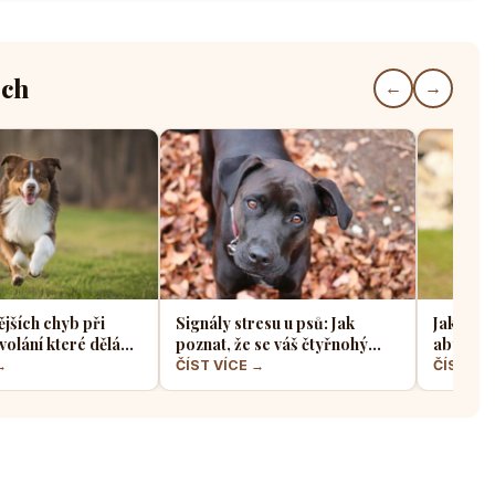
ech
←
→
ějších chyb při
Signály stresu u psů: Jak
Jak sprá
volání které dělá
poznat, že se váš čtyřnohý
aby z ně
jskařů
přítel necítí komfortně
a klidný
→
ČÍST VÍCE →
ČÍST VÍ