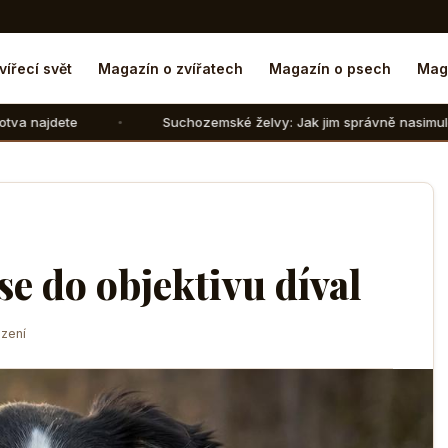
vířecí svět
Magazín o zvířatech
Magazín o psech
Mag
Suchozemské želvy: Jak jim správně nasimulovat zimní spánek
 se do objektivu díval
zení