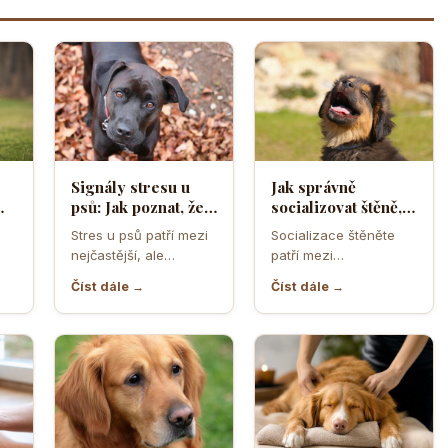
Signály stresu u
Jak správně
psů: Jak poznat, že
socializovat štěně,
ělá
se váš čtyřnohý
aby z něj vyrostl
Stres u psů patří mezi
Socializace štěněte
přítel necítí
sebevědomý a
nejčastější, ale
patří mezi
komfortně
klidný pes
zároveň
nejdůležitější úkoly
Číst dále →
Číst dále →
nejpodceňovanější
prvních měsíců života.
problémy každodenní
Právě v tomto období
péče. Může se…
se…