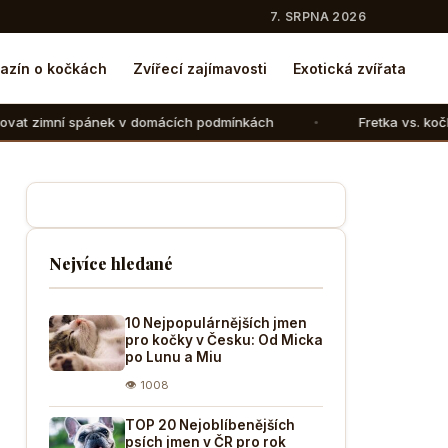
7. SRPNA 2026
azín o kočkách
Zvířecí zajímavosti
Exotická zvířata
 v domácích podmínkách
Fretka vs. kočka: V čem se liší c
Nejvíce hledané
10 Nejpopulárnějších jmen
pro kočky v Česku: Od Micka
po Lunu a Miu
👁 1008
TOP 20 Nejoblíbenějších
psích jmen v ČR pro rok