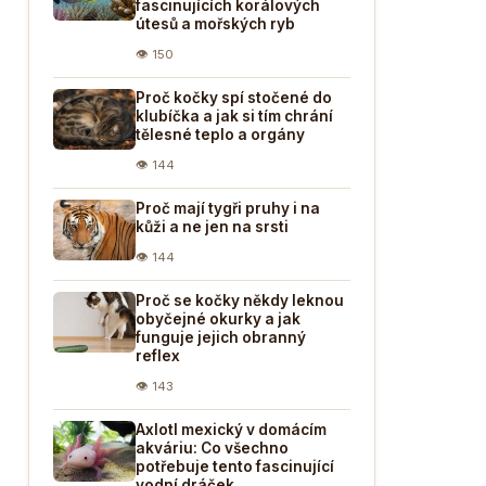
fascinujících korálových
útesů a mořských ryb
👁 150
Proč kočky spí stočené do
klubíčka a jak si tím chrání
tělesné teplo a orgány
👁 144
Proč mají tygři pruhy i na
kůži a ne jen na srsti
👁 144
Proč se kočky někdy leknou
obyčejné okurky a jak
funguje jejich obranný
reflex
👁 143
Axlotl mexický v domácím
akváriu: Co všechno
potřebuje tento fascinující
vodní dráček