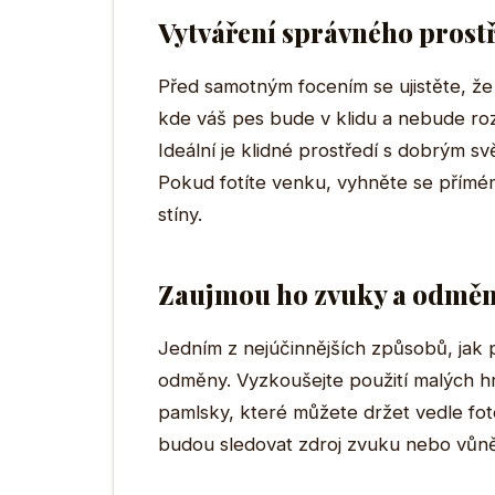
Vytváření správného prost
Před samotným focením se ujistěte, že
kde váš pes bude v klidu a nebude roz
Ideální je klidné prostředí s dobrým sv
Pokud fotíte venku, vyhněte se přímé
stíny.
Zaujmou ho zvuky a odmě
Jedním z nejúčinnějších způsobů, jak p
odměny. Vyzkoušejte použití malých hr
pamlsky, které můžete držet vedle foto
budou sledovat zdroj zvuku nebo vůně