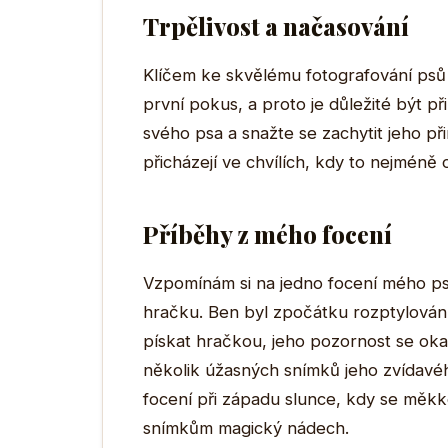
Trpělivost a načasování
Klíčem ke skvělému fotografování psů 
první pokus, a proto je důležité být p
svého psa a snažte se zachytit jeho př
přicházejí ve chvílích, kdy to nejméně
Příběhy z mého focení
Vzpomínám si na jedno focení mého psa
hračku. Ben byl zpočátku rozptylován o
pískat hračkou, jeho pozornost se oka
několik úžasných snímků jeho zvídavého
focení při západu slunce, kdy se měkk
snímkům magický nádech.