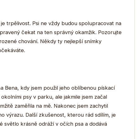
je trpělivost. Psi ne vždy budou spolupracovat na
řipravený čekat na ten správný okamžik. Pozorujte
irozené chování. Někdy ty nejlepší snímky
 očekáváte.
 Bena, kdy jsem použil jeho oblíbenou pískací
kolními psy v parku, ale jakmile jsem začal
mžitě zaměřila na mě. Nakonec jsem zachytil
 výrazu. Další zkušenost, kterou rád sdílím, je
é světlo krásně odráží v očích psa a dodává