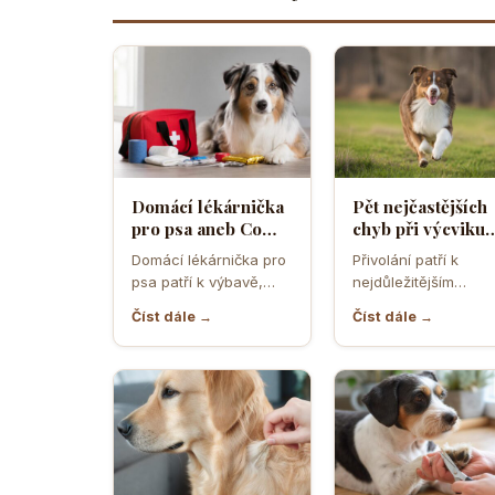
Domácí lékárnička
Pět nejčastějších
pro psa aneb Co
chyb při výcviku
musíte mít po ruce
přivolání které d
Domácí lékárnička pro
Přivolání patří k
pro případ nouze
většina pejskařů
psa patří k výbavě,
nejdůležitějším
která může v
dovednostem psa,
Číst dále →
Číst dále →
rozhodující chvíli
protože rozhoduje o
ušetřit čas,…
bezpečí, pohodě i o
tom,…