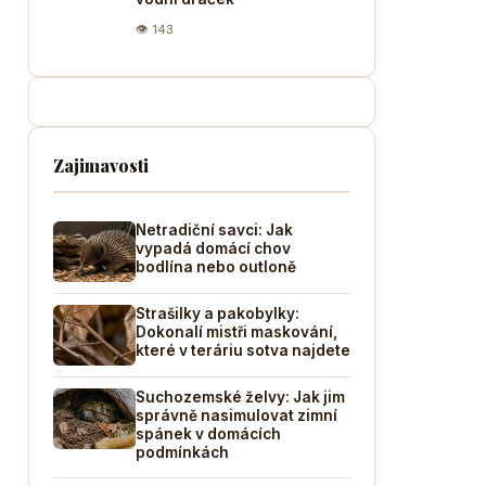
👁 143
Zajimavosti
Netradiční savci: Jak
vypadá domácí chov
bodlína nebo outloně
Strašilky a pakobylky:
Dokonalí mistři maskování,
které v teráriu sotva najdete
Suchozemské želvy: Jak jim
správně nasimulovat zimní
spánek v domácích
podmínkách