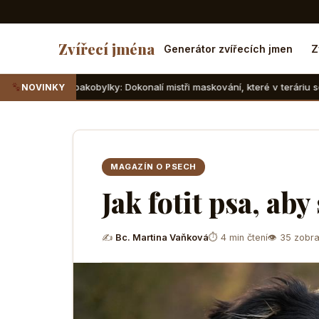
Zvířecí jména
Generátor zvířecích jmen
Z
kobylky: Dokonalí mistři maskování, které v teráriu sotva najdete
NOVINKY
MAGAZÍN O PSECH
Jak fotit psa, aby
✍
Bc. Martina Vaňková
⏱ 4 min čtení
👁 35 zobra