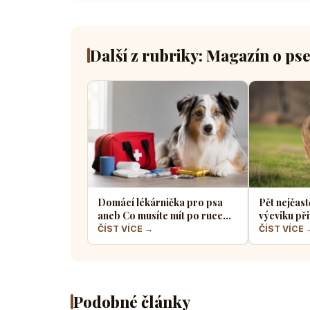
Další z rubriky: Magazín o ps
Domácí lékárnička pro psa
Pět nejčast
aneb Co musíte mít po ruce
výcviku při
pro případ nouze
většina pe
ČÍST VÍCE →
ČÍST VÍCE 
Podobné články