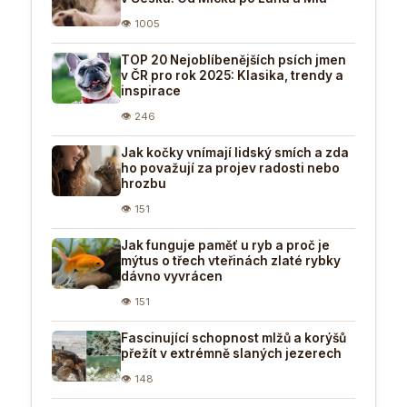
👁 1005
TOP 20 Nejoblíbenějších psích jmen
v ČR pro rok 2025: Klasika, trendy a
inspirace
👁 246
Jak kočky vnímají lidský smích a zda
ho považují za projev radosti nebo
hrozbu
👁 151
Jak funguje paměť u ryb a proč je
mýtus o třech vteřinách zlaté rybky
dávno vyvrácen
👁 151
Fascinující schopnost mlžů a korýšů
přežít v extrémně slaných jezerech
👁 148