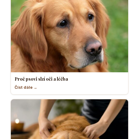
Proč psovi slzí oči a léčba
Číst dále →