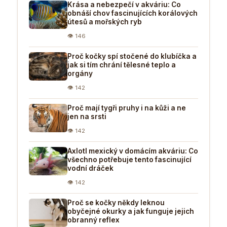
Krása a nebezpečí v akváriu: Co
obnáší chov fascinujících korálových
útesů a mořských ryb
👁 146
Proč kočky spí stočené do klubíčka a
jak si tím chrání tělesné teplo a
orgány
👁 142
Proč mají tygři pruhy i na kůži a ne
jen na srsti
👁 142
Axlotl mexický v domácím akváriu: Co
všechno potřebuje tento fascinující
vodní dráček
👁 142
Proč se kočky někdy leknou
obyčejné okurky a jak funguje jejich
obranný reflex