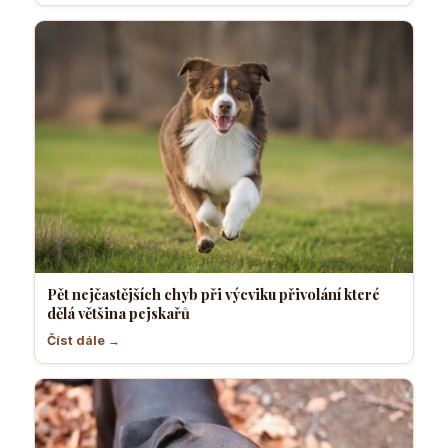
Pět nejčastějších chyb při výcviku přivolání které
dělá většina pejskařů
Číst dále →