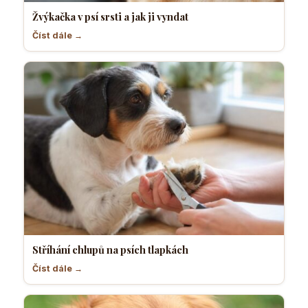
Žvýkačka v psí srsti a jak ji vyndat
Číst dále →
Stříhání chlupů na psích tlapkách
Číst dále →