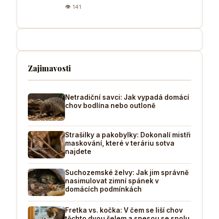
👁 141
Zajimavosti
Netradiční savci: Jak vypadá domácí
chov bodlína nebo outloně
Strašilky a pakobylky: Dokonalí mistři
maskování, které v teráriu sotva
najdete
Suchozemské želvy: Jak jim správně
nasimulovat zimní spánek v
domácích podmínkách
Fretka vs. kočka: V čem se liší chov
těchto dvou šelem a snesou se spolu