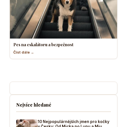
Pes na eskalátoru a bezpečnost
Číst dále →
Nejvíce hledané
10 Nejpopulárnějších jmen pro kočky
v Česku: Od Micka po Lunu a Miu