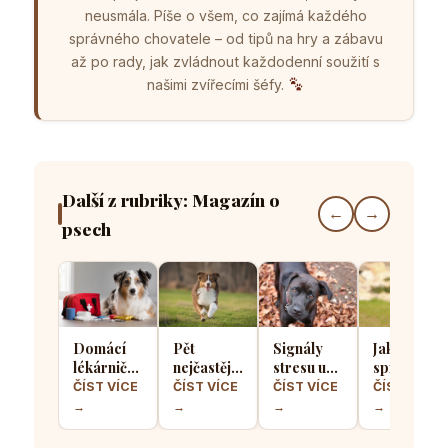
neusmála. Píše o všem, co zajímá každého
správného chovatele – od tipů na hry a zábavu
až po rady, jak zvládnout každodenní soužití s
našimi zvířecími šéfy.
Další z rubriky: Magazín o
←
→
psech
Domácí
Pět
Signály
Jak
lékárnička
nejčastějších
stresu u
správně
pro psa
chyb při
psů: Jak
socializova
ČÍST VÍCE
ČÍST VÍCE
ČÍST VÍCE
ČÍST VÍCE
aneb Co
výcviku
poznat, že
štěně, aby
→
→
→
→
musíte mít
přivolání
se váš
z něj
po ruce
které dělá
čtyřnohý
vyrostl