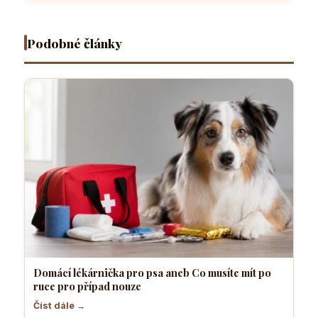
pro
většina
přítel
sebevědo
případ
pejskařů
necítí
a klidný
nouze
komfortně
pes
Podobné články
Domácí lékárnička pro psa aneb Co musíte mít po
ruce pro případ nouze
Číst dále →