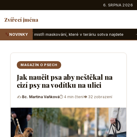
6. SRPNA 2026
Zvířecí jména
ři maskování, které v teráriu sotva najdete
Suchozemské ž
NOVINKY
MAGAZÍN O PSECH
Jak naučit psa aby neštěkal na
cizí psy na vodítku na ulici
✍
Bc. Martina Vaňková
⏱ 4 min čtení
👁 32 zobrazení