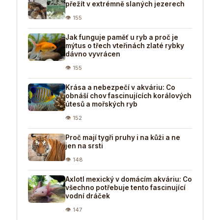
přežít v extrémně slaných jezerech
👁 155
Jak funguje paměť u ryb a proč je
mýtus o třech vteřinách zlaté rybky
dávno vyvrácen
👁 155
Krása a nebezpečí v akváriu: Co
obnáší chov fascinujících korálových
útesů a mořských ryb
👁 152
Proč mají tygři pruhy i na kůži a ne
jen na srsti
👁 148
Axlotl mexický v domácím akváriu: Co
všechno potřebuje tento fascinující
vodní dráček
👁 147