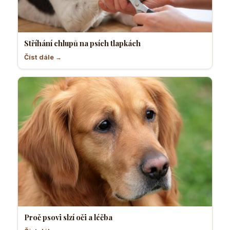
Stříhání chlupů na psích tlapkách
Číst dále →
Proč psovi slzí oči a léčba