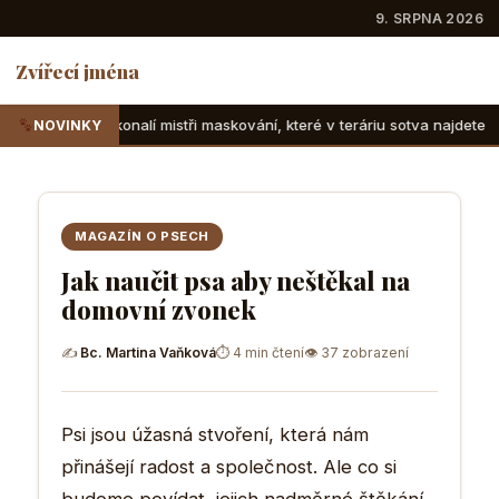
9. SRPNA 2026
Zvířecí jména
mistři maskování, které v teráriu sotva najdete
Suchozemsk
NOVINKY
MAGAZÍN O PSECH
Jak naučit psa aby neštěkal na
domovní zvonek
✍
Bc. Martina Vaňková
⏱ 4 min čtení
👁 37 zobrazení
Psi jsou úžasná stvoření, která nám
přinášejí radost a společnost. Ale co si