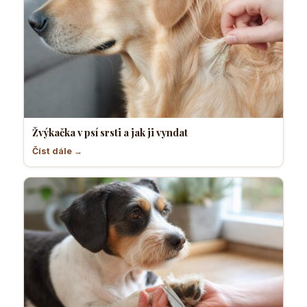
Žvýkačka v psí srsti a jak ji vyndat
Číst dále →