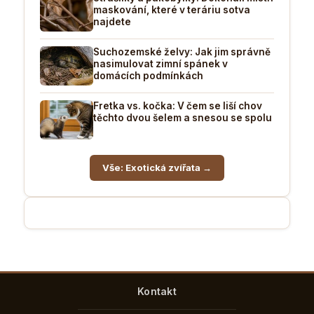
maskování, které v teráriu sotva
najdete
Suchozemské želvy: Jak jim správně
nasimulovat zimní spánek v
domácích podmínkách
Fretka vs. kočka: V čem se liší chov
těchto dvou šelem a snesou se spolu
Vše: Exotická zvířata →
Kontakt