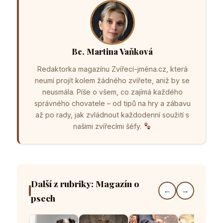
Bc. Martina Vaňková
Redaktorka magazínu Zvířecí-jména.cz, která
neumí projít kolem žádného zvířete, aniž by se
neusmála. Píše o všem, co zajímá každého
správného chovatele – od tipů na hry a zábavu
až po rady, jak zvládnout každodenní soužití s
našimi zvířecími šéfy.
Další z rubriky: Magazín o
←
→
psech