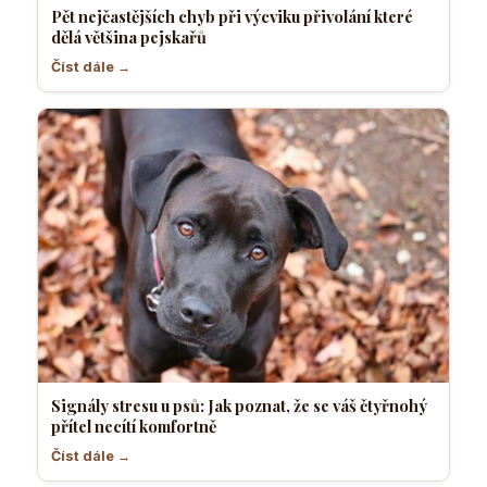
Pět nejčastějších chyb při výcviku přivolání které
dělá většina pejskařů
Číst dále →
Signály stresu u psů: Jak poznat, že se váš čtyřnohý
přítel necítí komfortně
Číst dále →