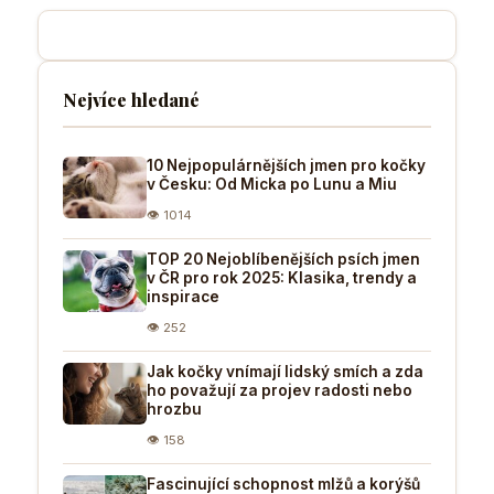
Nejvíce hledané
10 Nejpopulárnějších jmen pro kočky
v Česku: Od Micka po Lunu a Miu
👁 1014
TOP 20 Nejoblíbenějších psích jmen
v ČR pro rok 2025: Klasika, trendy a
inspirace
👁 252
Jak kočky vnímají lidský smích a zda
ho považují za projev radosti nebo
hrozbu
👁 158
Fascinující schopnost mlžů a korýšů