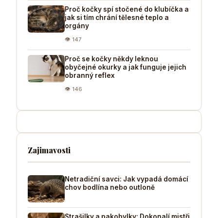
Proč kočky spí stočené do klubíčka a
jak si tím chrání tělesné teplo a
orgány
👁 147
Proč se kočky někdy leknou
obyčejné okurky a jak funguje jejich
obranný reflex
👁 146
Zajimavosti
Netradiční savci: Jak vypadá domácí
chov bodlína nebo outloně
Strašilky a pakobylky: Dokonalí mistři