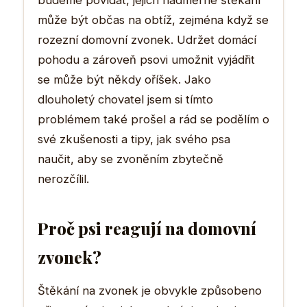
budeme povídat, jejich nadměrné štěkání
může být občas na obtíž, zejména když se
rozezní domovní zvonek. Udržet domácí
pohodu a zároveň psovi umožnit vyjádřit
se může být někdy oříšek. Jako
dlouholetý chovatel jsem si tímto
problémem také prošel a rád se podělím o
své zkušenosti a tipy, jak svého psa
naučit, aby se zvoněním zbytečně
nerozčílil.
Proč psi reagují na domovní
zvonek?
Štěkání na zvonek je obvykle způsobeno