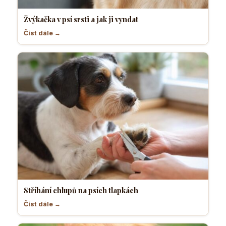
Žvýkačka v psí srsti a jak ji vyndat
Číst dále →
Stříhání chlupů na psích tlapkách
Číst dále →