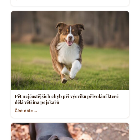
Pět nejčastějších chyb při výcviku přivolání které
dělá většina pejskařů
Číst dále →