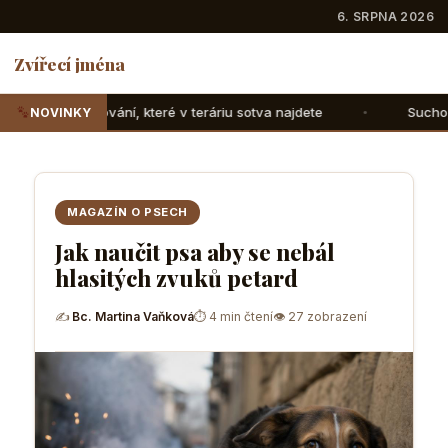
6. SRPNA 2026
Zvířecí jména
teré v teráriu sotva najdete
Suchozemské želvy: Jak jim 
NOVINKY
MAGAZÍN O PSECH
Jak naučit psa aby se nebál
hlasitých zvuků petard
✍
Bc. Martina Vaňková
⏱ 4 min čtení
👁 27 zobrazení