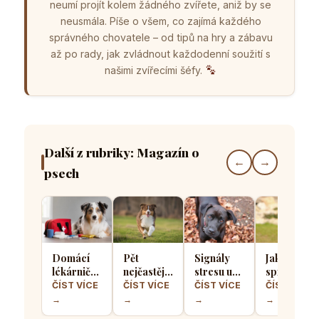
neumí projít kolem žádného zvířete, aniž by se
neusmála. Píše o všem, co zajímá každého
správného chovatele – od tipů na hry a zábavu
až po rady, jak zvládnout každodenní soužití s
našimi zvířecími šéfy.
Další z rubriky: Magazín o
←
→
psech
Domácí
Pět
Signály
Jak
lékárnička
nejčastějších
stresu u
správně
pro psa
chyb při
psů: Jak
socializova
ČÍST VÍCE
ČÍST VÍCE
ČÍST VÍCE
ČÍST VÍCE
aneb Co
výcviku
poznat, že
štěně, aby
→
→
→
→
musíte mít
přivolání
se váš
z něj