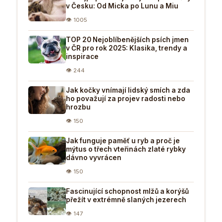
v Česku: Od Micka po Lunu a Miu
👁 1005
TOP 20 Nejoblíbenějších psích jmen
v ČR pro rok 2025: Klasika, trendy a
inspirace
👁 244
Jak kočky vnímají lidský smích a zda
ho považují za projev radosti nebo
hrozbu
👁 150
Jak funguje paměť u ryb a proč je
mýtus o třech vteřinách zlaté rybky
dávno vyvrácen
👁 150
Fascinující schopnost mlžů a korýšů
přežít v extrémně slaných jezerech
👁 147