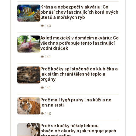
Krása a nebezpečí v akváriu: Co
obnáší chov fascinujících korálových
útesů a mořských ryb
👁 143
Axlotl mexický v domácím akváriu: Co
všechno potřebuje tento fascinující
vodní dráček
👁 141
Proč kočky spí stočené do klubíčka a
jak si tím chrání tělesné teplo a
orgány
👁 141
Proč mají tygři pruhy i na kůži a ne
jen na srsti
👁 140
Proč se kočky někdy leknou
obyčejné okurky a jak funguje jejich
obranný reflex