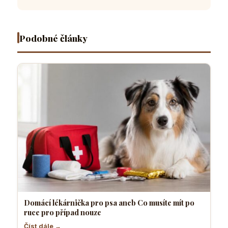
po ruce
které dělá
čtyřnohý
vyrostl
pro
většina
přítel
sebevědo
případ
pejskařů
necítí
a klidný
nouze
komfortně
pes
Podobné články
Domácí lékárnička pro psa aneb Co musíte mít po
ruce pro případ nouze
Číst dále →