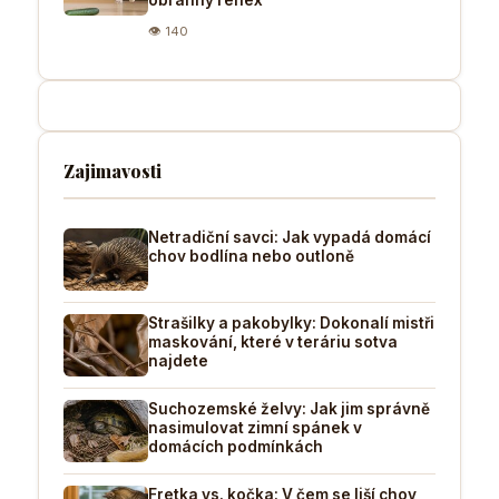
👁 140
Zajimavosti
Netradiční savci: Jak vypadá domácí
chov bodlína nebo outloně
Strašilky a pakobylky: Dokonalí mistři
maskování, které v teráriu sotva
najdete
Suchozemské želvy: Jak jim správně
nasimulovat zimní spánek v
domácích podmínkách
Fretka vs. kočka: V čem se liší chov