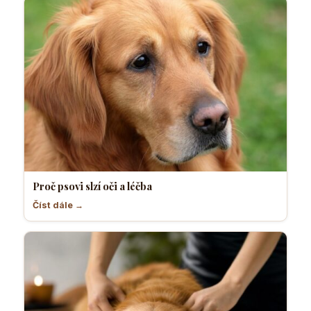
Proč psovi slzí oči a léčba
Číst dále →