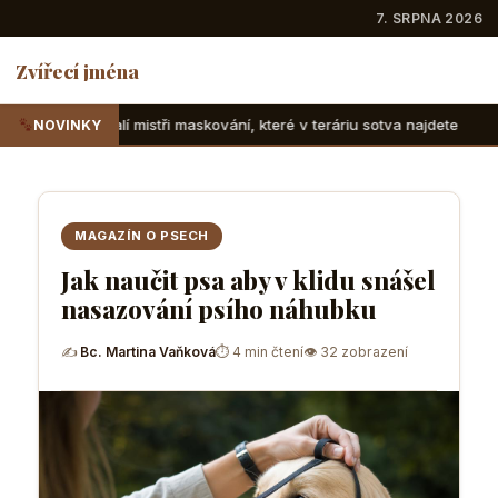
7. SRPNA 2026
Zvířecí jména
mistři maskování, které v teráriu sotva najdete
Suchozemské
NOVINKY
MAGAZÍN O PSECH
Jak naučit psa aby v klidu snášel
nasazování psího náhubku
✍
Bc. Martina Vaňková
⏱ 4 min čtení
👁 32 zobrazení