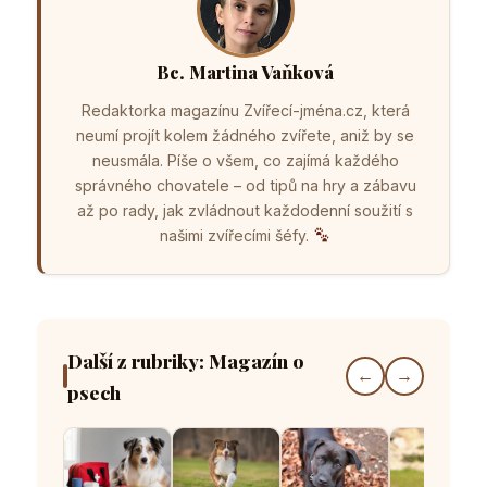
Bc. Martina Vaňková
Redaktorka magazínu Zvířecí-jména.cz, která
neumí projít kolem žádného zvířete, aniž by se
neusmála. Píše o všem, co zajímá každého
správného chovatele – od tipů na hry a zábavu
až po rady, jak zvládnout každodenní soužití s
našimi zvířecími šéfy.
Další z rubriky: Magazín o
←
→
psech