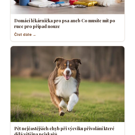
Domácí lékárnička pro psa aneb Co musíte mít po
ruce pro případ nouze
Číst dále →
Pět nejčastějších chyb při výcviku přivolání které
dělá většina pejskařů