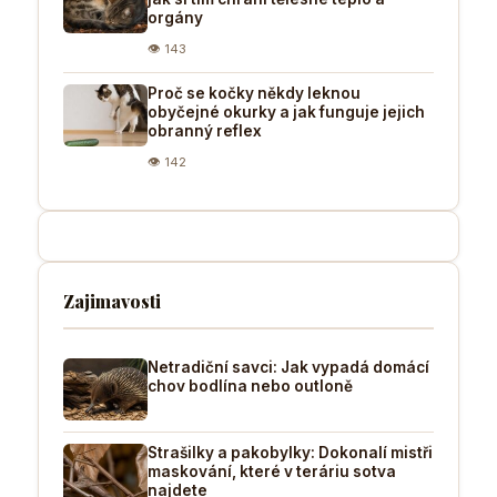
orgány
👁 143
Proč se kočky někdy leknou
obyčejné okurky a jak funguje jejich
obranný reflex
👁 142
Zajimavosti
Netradiční savci: Jak vypadá domácí
chov bodlína nebo outloně
Strašilky a pakobylky: Dokonalí mistři
maskování, které v teráriu sotva
najdete