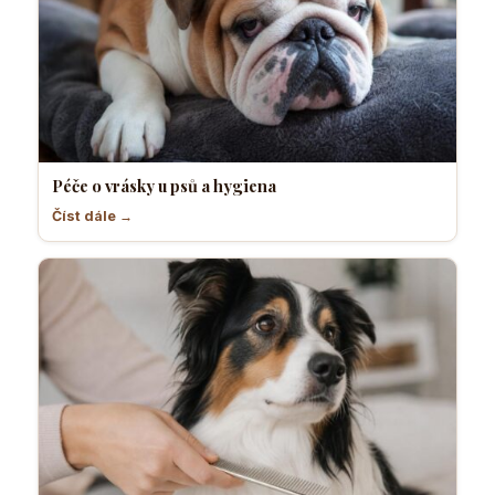
Péče o vrásky u psů a hygiena
Číst dále →