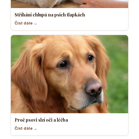
Stříhání chlupů na psích tlapkách
Číst dále →
Proč psovi slzí oči a léčba
Číst dále →