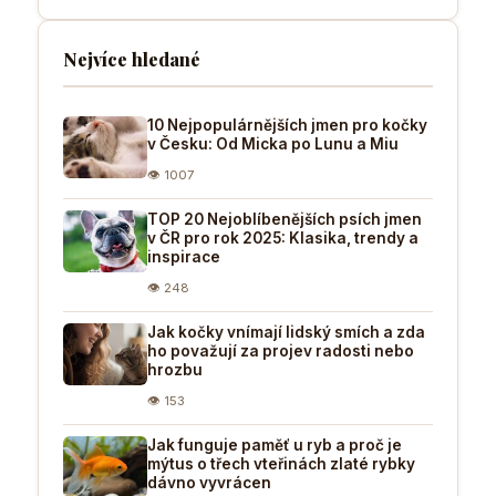
Nejvíce hledané
10 Nejpopulárnějších jmen pro kočky
v Česku: Od Micka po Lunu a Miu
👁 1007
TOP 20 Nejoblíbenějších psích jmen
v ČR pro rok 2025: Klasika, trendy a
inspirace
👁 248
Jak kočky vnímají lidský smích a zda
ho považují za projev radosti nebo
hrozbu
👁 153
Jak funguje paměť u ryb a proč je
mýtus o třech vteřinách zlaté rybky
dávno vyvrácen