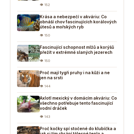
👁 152
Krása a nebezpečí v akváriu: Co
obnáší chov fascinujících korálových
útesů a mořských ryb
👁 150
Fascinující schopnost mlžů a korýšů
přežít v extrémně slaných jezerech
👁 150
Proč mají tygři pruhy i na kůži a ne
jen na srsti
👁 144
Axlotl mexický v domácím akváriu: Co
všechno potřebuje tento fascinující
vodní dráček
👁 143
Proč kočky spí stočené do klubíčka a
jak si tím chrání tělesné teplo a