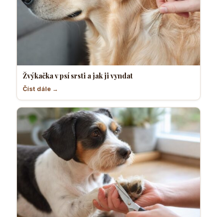
Žvýkačka v psí srsti a jak ji vyndat
Číst dále →