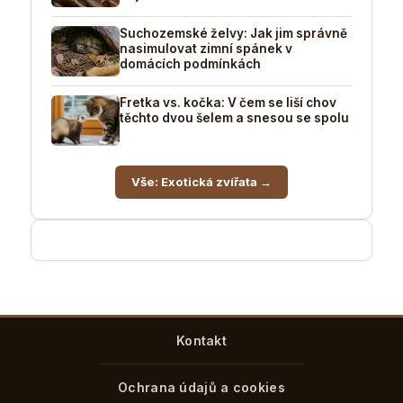
Suchozemské želvy: Jak jim správně
nasimulovat zimní spánek v
domácích podmínkách
Fretka vs. kočka: V čem se liší chov
těchto dvou šelem a snesou se spolu
Vše: Exotická zvířata →
Kontakt
Ochrana údajů a cookies