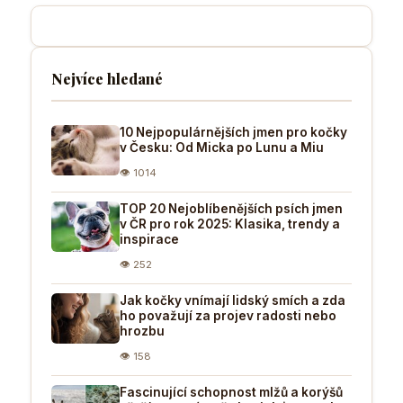
Nejvíce hledané
10 Nejpopulárnějších jmen pro kočky
v Česku: Od Micka po Lunu a Miu
👁 1014
TOP 20 Nejoblíbenějších psích jmen
v ČR pro rok 2025: Klasika, trendy a
inspirace
👁 252
Jak kočky vnímají lidský smích a zda
ho považují za projev radosti nebo
hrozbu
👁 158
Fascinující schopnost mlžů a korýšů