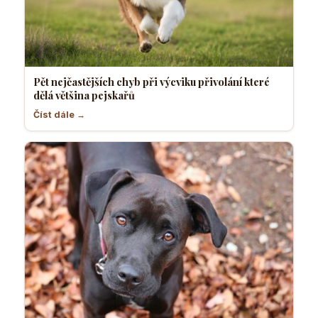
Pět nejčastějších chyb při výcviku přivolání které
dělá většina pejskařů
Číst dále →