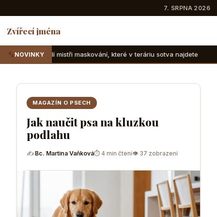
7. SRPNA 2026
Zvířecí jména
 maskování, které v teráriu sotva najdete
Suchozemské želv
NOVINKY
MAGAZÍN O PSECH
Jak naučit psa na kluzkou
podlahu
✍
Bc. Martina Vaňková
⏱ 4 min čtení
👁 37 zobrazení