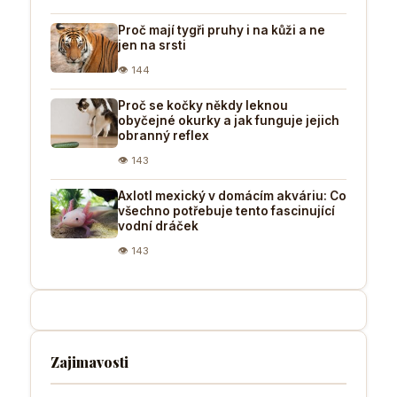
Proč mají tygři pruhy i na kůži a ne
jen na srsti
👁 144
Proč se kočky někdy leknou
obyčejné okurky a jak funguje jejich
obranný reflex
👁 143
Axlotl mexický v domácím akváriu: Co
všechno potřebuje tento fascinující
vodní dráček
👁 143
Zajimavosti