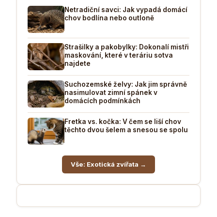
Netradiční savci: Jak vypadá domácí
chov bodlína nebo outloně
Strašilky a pakobylky: Dokonalí mistři
maskování, které v teráriu sotva
najdete
Suchozemské želvy: Jak jim správně
nasimulovat zimní spánek v
domácích podmínkách
Fretka vs. kočka: V čem se liší chov
těchto dvou šelem a snesou se spolu
Vše: Exotická zvířata →