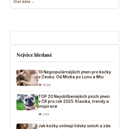
Číst dále →
Nejvíce hledané
10 Nejpopulárnějších jmen pro kočky
v Česku: Od Micka po Lunu a Miu
👁 1008
TOP 20 Nejoblíbenějších psích jmen
v ČR pro rok 2025: Klasika, trendy a
inspirace
👁 249
Jak kočky vnímají lidský smích a zda