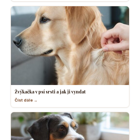
Žvýkačka v psí srsti a jak ji vyndat
Číst dále →