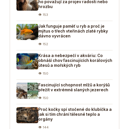
ho považují za projev radosti nebo
hrozbu
👁 153
Jak funguje paměť u ryb a proč je
mýtus o třech vteřinách zlaté rybky
dávno vyvrácen
👁 152
Krása a nebezpečí v akváriu: Co
obnáší chov fascinujících korálových
útesů a mořských ryb
👁 150
Fascinující schopnost mlžů a korýšů
přežít v extrémně slaných jezerech
👁 150
Proč kočky spí stočené do klubíčka a
jak si tím chrání tělesné teplo a
orgány
👁 144