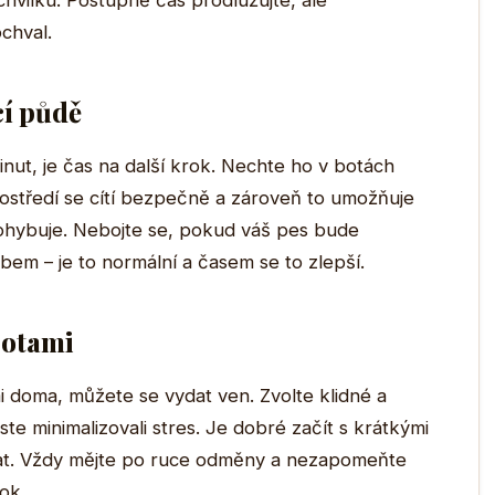
 chvilku. Postupně čas prodlužujte, ale
chval.
cí půdě
nut, je čas na další krok. Nechte ho v botách
ostředí se cítí bezpečně a zároveň to umožňuje
 pohybuje. Nebojte se, pokud váš pes bude
bem – je to normální a časem se to zlepší.
botami
i doma, můžete se vydat ven. Zvolte klidné a
e minimalizovali stres. Je dobré začít s krátkými
at. Vždy mějte po ruce odměny a nezapomeňte
ok.