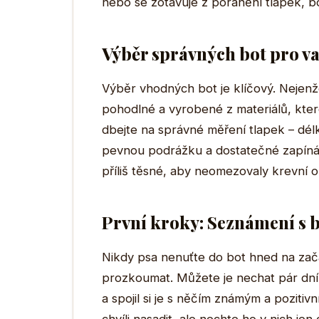
nebo se zotavuje z poranění tlapek, 
Výběr správných bot pro v
Výběr vhodných bot je klíčový. Nejenž
pohodlné a vyrobené z materiálů, kter
dbejte na správné měření tlapek – délk
pevnou podrážku a dostatečné zapínán
příliš těsné, aby neomezovaly krevní 
První kroky: Seznámení s 
Nikdy psa nenuťte do bot hned na zač
prozkoumat. Můžete je nechat pár dní l
a spojil si je s něčím známým a pozitiv