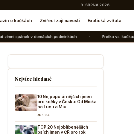
9. SRPNA 2026
azín o kočkách
Zvířecí zajímavosti
Exotická zvířata
omácích podmínkách
Fretka vs. kočka: V čem se liší chov 
Nejvíce hledané
10 Nejpopulárnějších jmen
pro kočky v Česku: Od Micka
po Lunu a Miu
👁 1014
TOP 20 Nejoblíbenějších
psích jmen v ČR pro rok