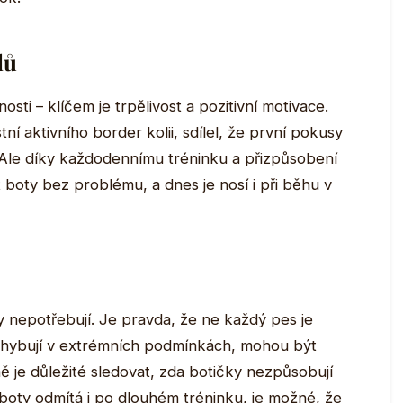
lů
ti – klíčem je trpělivost a pozitivní motivace.
ní aktivního border kolii, sdílel, že první pokusy
 Ale díky každodennímu tréninku a přizpůsobení
t boty bez problému, a dnes je nosí i při běhu v
boty nepotřebují. Je pravda, že ne každý pes je
 pohybují v extrémních podmínkách, mohou být
je důležité sledovat, zda botičky nezpůsobují
boty odmítá i po dlouhém tréninku, je možné, že