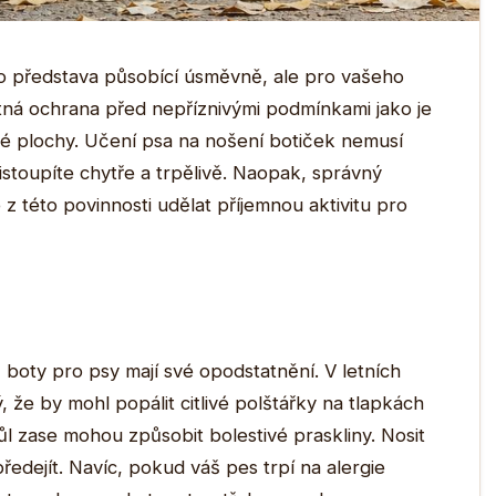
to představa působící úsměvně, ale pro vašeho
tná ochrana před nepříznivými podmínkami jako je
vé plochy. Učení psa na nošení botiček nemusí
řistoupíte chytře a trpělivě. Naopak, správný
 této povinnosti udělat příjemnou aktivitu pro
boty pro psy mají své opodstatnění. V letních
 že by mohl popálit citlivé polštářky na tlapkách
l zase mohou způsobit bolestivé praskliny. Nosit
dejít. Navíc, pokud váš pes trpí na alergie