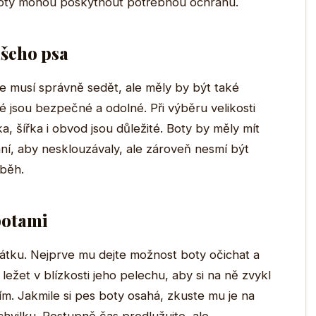
boty mohou poskytnout potřebnou ochranu.
ašeho psa
e musí správně sedět, ale měly by být také
é jsou bezpečné a odolné. Při výběru velikosti
a, šířka i obvod jsou důležité. Boty by měly mít
í, aby nesklouzávaly, ale zároveň nesmí být
oběh.
botami
átku. Nejprve mu dejte možnost boty očichat a
ežet v blízkosti jeho pelechu, aby si na ně zvykl
ním. Jakmile si pes boty osahá, zkuste mu je na