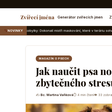
Zvířecí jména
Generátor zvířecích jmen
Z
ky: Dokonalí mistři maskování, které v teráriu sotva najdete
NOVINKY
MAGAZÍN O PSECH
Jak naučit psa no
zbytečného stres
✍
Bc. Martina Vaňková
⏱ 4 min čtení
👁 33 zobra