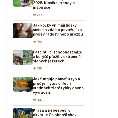
2025: Klasika, trendy a
inspirace
👁 253
Jak kočky vnímají lidský
smích a zda ho považují za
projev radosti nebo hrozbu
👁 158
Fascinující schopnost mlžů
a korýšů přežít v extrémně
slaných jezerech
👁 155
Jak funguje paměť u ryb a
proč je mýtus o třech
vteřinách zlaté rybky dávno
vyvrácen
👁 155
Krása a nebezpečí v
akváriu: Co obnáší chov