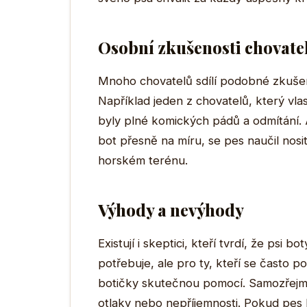
Osobní zkušenosti chovate
Mnoho chovatelů sdílí podobné zkušenos
Například jeden z chovatelů, který vlast
byly plné komických pádů a odmítání.
bot přesně na míru, se pes naučil nosi
horském terénu.
Výhody a nevýhody
Existují i skeptici, kteří tvrdí, že psi 
potřebuje, ale pro ty, kteří se často
botičky skutečnou pomocí. Samozřejmě 
otlaky nebo nepříjemnosti. Pokud pes 