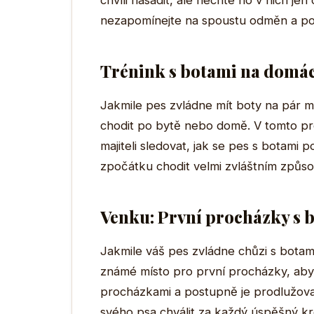
chvíli nasadit, ale nechte ho v nich jen
nezapomínejte na spoustu odměn a po
Trénink s botami na domá
Jakmile pes zvládne mít boty na pár mi
chodit po bytě nebo domě. V tomto pr
majiteli sledovat, jak se pes s botami
zpočátku chodit velmi zvláštním způso
Venku: První procházky s 
Jakmile váš pes zvládne chůzi s botam
známé místo pro první procházky, abyst
procházkami a postupně je prodlužov
svého psa chválit za každý úspěšný kr