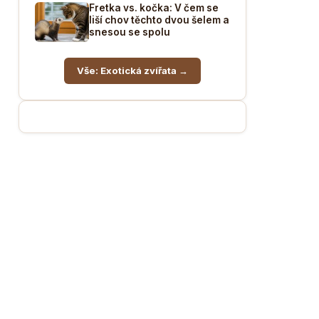
Fretka vs. kočka: V čem se
liší chov těchto dvou šelem a
snesou se spolu
Vše: Exotická zvířata →