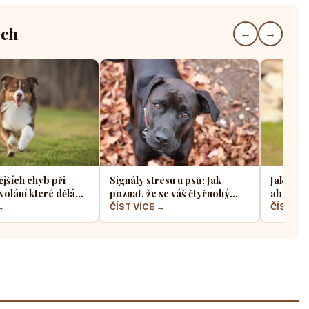
ech
←
→
ějších chyb při
Signály stresu u psů: Jak
Jak sprá
volání které dělá
poznat, že se váš čtyřnohý
aby z ně
jskařů
přítel necítí komfortně
a klidný
→
ČÍST VÍCE →
ČÍST VÍ