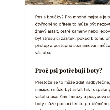
Pes a botičky? Pro mnohé majitele je 
čtyřnohého přítele to může být nezby
žhavý asfalt, ostré kameny nebo ledo
být stresující zážitek, pokud k tomu p
přístup a postupné seznamování může z
vás oba.
Proč psi potřebují boty?
Přestože se to může zdát nadbytečné, 
měsících může být asfalt tak rozpálený,
vašeho psa. Zimní mrazy a posypová sů
boty může pomoci těmto problémům pře