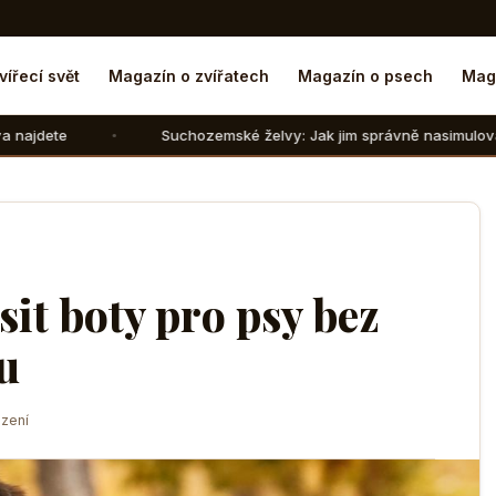
vířecí svět
Magazín o zvířatech
Magazín o psech
Mag
Suchozemské želvy: Jak jim správně nasimulovat zimní spánek v d
sit boty pro psy bez
u
zení