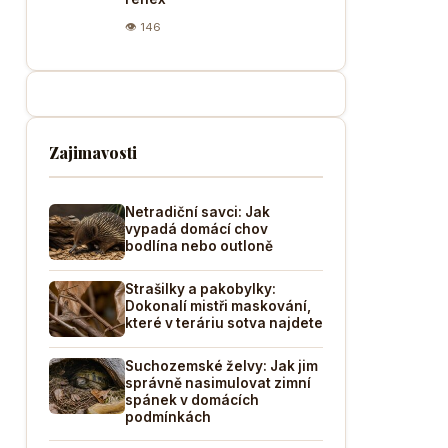
👁 146
Zajimavosti
Netradiční savci: Jak
vypadá domácí chov
bodlína nebo outloně
Strašilky a pakobylky:
Dokonalí mistři maskování,
které v teráriu sotva najdete
Suchozemské želvy: Jak jim
správně nasimulovat zimní
spánek v domácích
podmínkách