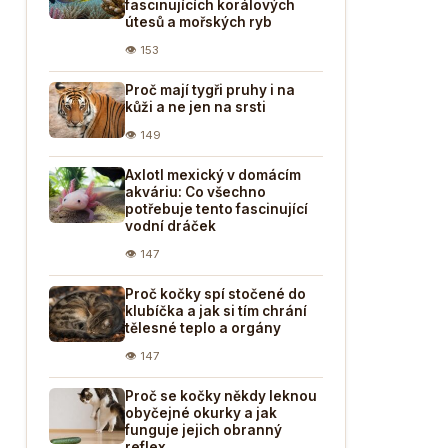
fascinujících korálových
útesů a mořských ryb
👁 153
Proč mají tygři pruhy i na
kůži a ne jen na srsti
👁 149
Axlotl mexický v domácím
akváriu: Co všechno
potřebuje tento fascinující
vodní dráček
👁 147
Proč kočky spí stočené do
klubíčka a jak si tím chrání
tělesné teplo a orgány
👁 147
Proč se kočky někdy leknou
obyčejné okurky a jak
funguje jejich obranný
reflex