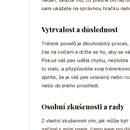
nedaří, ukažte mu, co přesně od něj 
sami ukážete na správnou hračku nebo 
Vytrvalost a důslednost
Trénink povelů je dlouhodobý proces, 
čas na cvičení a držte se ho, aby se v
Pokud váš pes udělá chybu, nezlobte s
to stalo, a přizpůsobte svoji trénink
zjistíte, že je váš pes unavený nebo r
nebo do jiného prostředí.
Osobní zkušenosti a rady
Z vlastní zkušenosti vím, jak může být
začínal s mým psem, často jsem použív