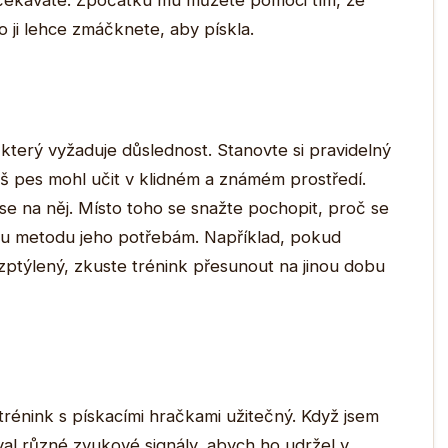
očekáváte. Zpočátku mu můžete pomoci tím, že
ji lehce zmáčknete, aby pískla.
který vyžaduje důslednost. Stanovte si pravidelný
áš pes mohl učit v klidném a známém prostředí.
e na něj. Místo toho se snažte pochopit, proč se
ovou metodu jeho potřebám. Například, pokud
ozptýlený, zkuste trénink přesunout na jinou dobu
 trénink s pískacími hračkami užitečný. Když jsem
al různé zvukové signály, abych ho udržel v