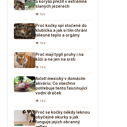
a korýšů přežít v extrémně
slaných jezerech
👁 150
Proč kočky spí stočené do
klubíčka a jak si tím chrání
tělesné teplo a orgány
👁 144
Proč mají tygři pruhy i na
kůži a ne jen na srsti
👁 144
Axlotl mexický v domácím
akváriu: Co všechno
potřebuje tento fascinující
vodní dráček
👁 144
Proč se kočky někdy leknou
obyčejné okurky a jak
funguje jejich obranný
reflex