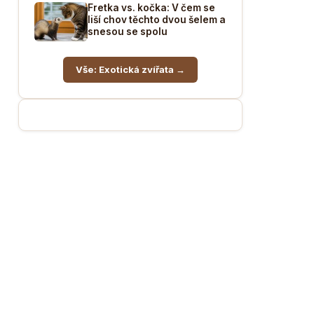
Fretka vs. kočka: V čem se
liší chov těchto dvou šelem a
snesou se spolu
Vše: Exotická zvířata →