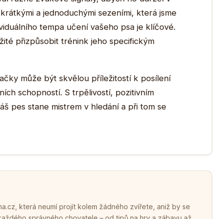
s krátkými a jednoduchými sezeními, která jsme
viduálního tempa učení vašeho psa je klíčové.
žité přizpůsobit trénink jeho specifickým
ačky může být skvělou příležitostí k posílení
ních schopností. S trpělivostí, pozitivním
áš pes stane mistrem v hledání a při tom se
.cz, která neumí projít kolem žádného zvířete, aniž by se
 každého správného chovatele – od tipů na hry a zábavu až