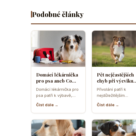
Podobné články
Domácí lékárnička
Pět nejčastějších
pro psa aneb Co
chyb při výcviku
musíte mít po ruce
přivolání které d
Domácí lékárnička pro
Přivolání patří k
pro případ nouze
většina pejskařů
psa patří k výbavě,
nejdůležitějším
která může v
dovednostem psa,
Číst dále →
Číst dále →
rozhodující chvíli
protože rozhoduje o
ušetřit čas,…
bezpečí, pohodě i o
tom,…