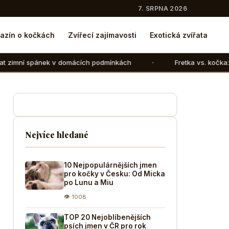
7. SRPNA 2026
azín o kočkách
Zvířecí zajímavosti
Exotická zvířata
v domácích podmínkách
Fretka vs. kočka: V čem se liší ch
Nejvíce hledané
10 Nejpopulárnějších jmen
pro kočky v Česku: Od Micka
po Lunu a Miu
👁 1008
TOP 20 Nejoblíbenějších
psích jmen v ČR pro rok