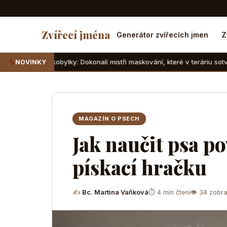
Zvířecí jména
Generátor zvířecích jmen
Z
bylky: Dokonalí mistři maskování, které v teráriu sotva najdete
NOVINKY
MAGAZÍN O PSECH
Jak naučit psa p
pískací hračku
✍
Bc. Martina Vaňková
⏱ 4 min čtení
👁 34 zobra