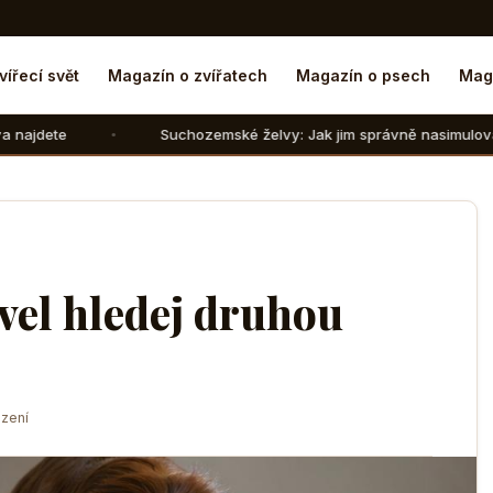
vířecí svět
Magazín o zvířatech
Magazín o psech
Mag
Suchozemské želvy: Jak jim správně nasimulovat zimní spánek 
ovel hledej druhou
zení