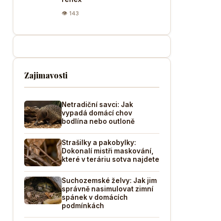
👁 143
Zajimavosti
Netradiční savci: Jak
vypadá domácí chov
bodlína nebo outloně
Strašilky a pakobylky:
Dokonalí mistři maskování,
které v teráriu sotva najdete
Suchozemské želvy: Jak jim
správně nasimulovat zimní
spánek v domácích
podmínkách