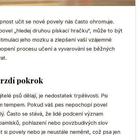
chopnost učit se nové povely nás často ohromuje.
ovel „hledej druhou pískací hračku“, může to být
stimulaci jeho mozku a zlepšení vaší vzájemné
hopení procesu učení a vyvarování se běžných
at.
 brzdí pokrok
elé psů dělají, je nedostatek trpělivosti. Psi
iným tempem. Pokud váš pes nepochopí povel
valý. Často se stává, že lidé podcení význam
pamlsků, pohlazení nebo povzbudivých slov
st si povely nebo je neustále neměnit, což psa jen