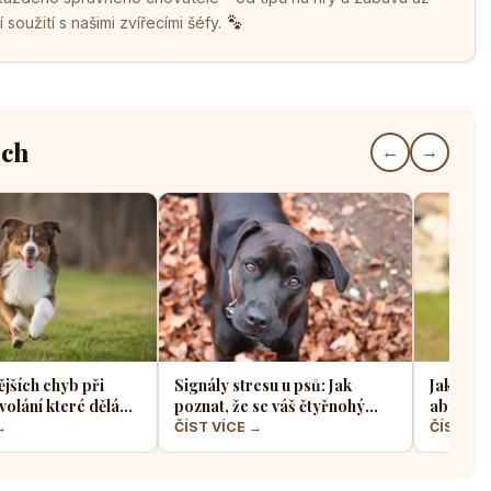
soužití s našimi zvířecími šéfy.
ech
←
→
ějších chyb při
Signály stresu u psů: Jak
Jak sprá
volání které dělá
poznat, že se váš čtyřnohý
aby z ně
jskařů
přítel necítí komfortně
a klidný
→
ČÍST VÍCE →
ČÍST VÍ