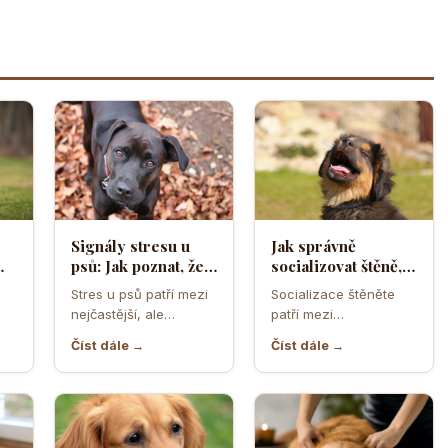
Signály stresu u
Jak správně
psů: Jak poznat, že
socializovat štěně,
ělá
se váš čtyřnohý
aby z něj vyrostl
Stres u psů patří mezi
Socializace štěněte
přítel necítí
sebevědomý a
nejčastější, ale
patří mezi
komfortně
klidný pes
zároveň
nejdůležitější úkoly
Číst dále →
Číst dále →
nejpodceňovanější
prvních měsíců života.
problémy každodenní
Právě v tomto období
péče. Může se…
se…