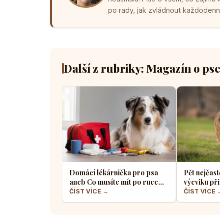
po rady, jak zvládnout každodenní 
Další z rubriky: Magazín o ps
Domácí lékárnička pro psa
Pět nejčast
aneb Co musíte mít po ruce
výcviku při
pro případ nouze
většina pe
ČÍST VÍCE →
ČÍST VÍCE 