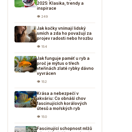
2025: Klasika, trendy a
inspirace
👁 249
Jak kočky vnímají lidský
smích a zda ho považují za
projev radosti nebo hrozbu
👁 154
Jak funguje paměť u ryb a
proč je mýtus o třech
vteřinách zlaté rybky dávno
vyvrácen
👁 152
Krása a nebezpečí v
akváriu: Co obnáší chov
fascinujících korálových
útesů a mořských ryb
👁 150
Fascinující schopnost mlžů