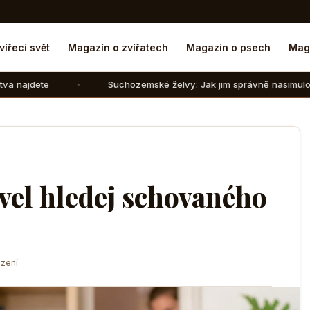
vířecí svět
Magazín o zvířatech
Magazín o psech
Mag
Suchozemské želvy: Jak jim správně nasimulovat zimní spánek
ovel hledej schovaného
zení