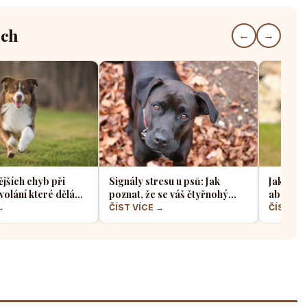
ech
←
→
ějších chyb při
Signály stresu u psů: Jak
Jak sprá
volání které dělá
poznat, že se váš čtyřnohý
aby z ně
jskařů
přítel necítí komfortně
a klidný
→
ČÍST VÍCE →
ČÍST VÍ