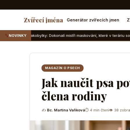
Zvířecí jména
Generátor zvířecích jmen
Z
kobylky: Dokonalí mistři maskování, které v teráriu sotva najdete
NOVINKY
MAGAZÍN O PSECH
Jak naučit psa p
člena rodiny
✍
Bc. Martina Vaňková
⏱ 4 min čtení
👁 38 zobra