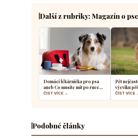
Další z rubriky: Magazín o ps
Domácí lékárnička pro psa
Pět nejčast
aneb Co musíte mít po ruce
výcviku při
pro případ nouze
většina pe
ČÍST VÍCE →
ČÍST VÍCE 
Podobné články