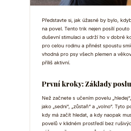
Představte si, jak úžasné by bylo, kdy
na povel. Tento trik nejen posílí pout
duševní stimulaci a udrží ho v dobré k
pro celou rodinu a přinést spoustu smích
vhodná pro psy všech plemen a věkovýc
příliš aktivní.
První kroky: Základy poslu
Než začnete s učením povelu „hledej“, 
jako „sedni“, „zůstaň“ a „volno“. Tyto 
kdy má začít hledat, a kdy naopak mus
povelů v klidném prostředí bez rušivýc