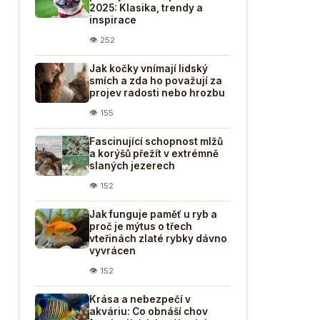
2025: Klasika, trendy a
inspirace
👁 252
Jak kočky vnímají lidský
smích a zda ho považují za
projev radosti nebo hrozbu
👁 155
Fascinující schopnost mlžů
a korýšů přežít v extrémně
slaných jezerech
👁 152
Jak funguje paměť u ryb a
proč je mýtus o třech
vteřinách zlaté rybky dávno
vyvrácen
👁 152
Krása a nebezpečí v
akváriu: Co obnáší chov