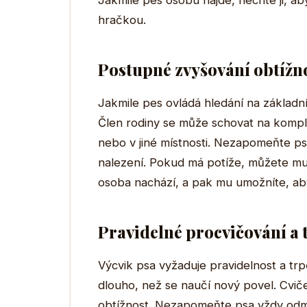
Jakmile pes osobu najde, nechte ji, 
hračkou.
Postupné zvyšování obtížn
Jakmile pes ovládá hledání na základn
Člen rodiny se může schovat na kompli
nebo v jiné místnosti. Nezapomeňte p
nalezení. Pokud má potíže, můžete mu
osoba nachází, a pak mu umožníte, ab
Pravidelné procvičování a 
Výcvik psa vyžaduje pravidelnost a trp
dlouho, než se naučí nový povel. Cvič
obtížnost. Nezapomeňte psa vždy odm