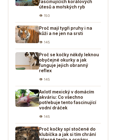
fascinujících korálových
útesů a mořských ryb
👁 150
Proč mají tygři pruhy i na
kůži a ne jen na srsti
👁 145
Proč se kočky někdy leknou
obyčejné okurky a jak
funguje jejich obranný
reflex
👁 145
Axlotl mexický v domácím
akváriu: Co všechno
potřebuje tento fascinující
vodní dráček
👁 145
Proč kočky spí stočené do
klubíčka a jak si tím chrání
tělesné teplo a orgány