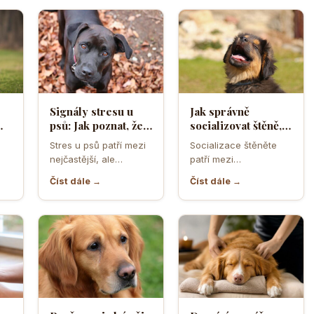
Signály stresu u
Jak správně
psů: Jak poznat, že
socializovat štěně,
ělá
se váš čtyřnohý
aby z něj vyrostl
Stres u psů patří mezi
Socializace štěněte
přítel necítí
sebevědomý a
nejčastější, ale
patří mezi
komfortně
klidný pes
zároveň
nejdůležitější úkoly
Číst dále →
Číst dále →
nejpodceňovanější
prvních měsíců života.
problémy každodenní
Právě v tomto období
péče. Může se…
se…