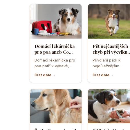
Domácí lékárnička
Pět nejčastějších
pro psa aneb Co
chyb při výcviku
musíte mít po ruce
přivolání které d
Domácí lékárnička pro
Přivolání patří k
pro případ nouze
většina pejskařů
psa patří k výbavě,
nejdůležitějším
která může v
dovednostem psa,
Číst dále →
Číst dále →
rozhodující chvíli
protože rozhoduje o
ušetřit čas,…
bezpečí, pohodě i o
tom,…