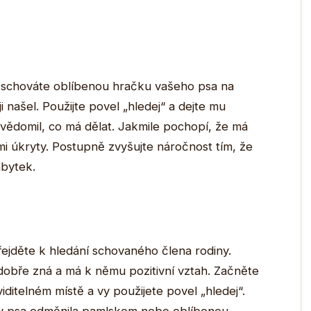
 schováte oblíbenou hračku vašeho psa na
i našel. Použijte povel „hledej“ a dejte mu
uvědomil, co má dělat. Jakmile pochopí, že má
ími úkryty. Postupně zvyšujte náročnost tím, že
bytek.
řejděte k hledání schovaného člena rodiny.
dobře zná a má k němu pozitivní vztah. Začněte
iditelném místě a vy použijete povel „hledej“.