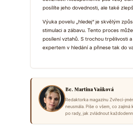
posílíte jeho dovednosti, ale také zle
Výuka povelu „hledej“ je skvělým způ
stimulaci a zábavu. Tento proces může 
posílení vztahů. S trochou trpělivosti
expertem v hledání a přinese tak do va
Bc. Martina Vaňková
Redaktorka magazínu Zvířecí-jména
neusmála. Píše o všem, co zajímá
po rady, jak zvládnout každodenní 