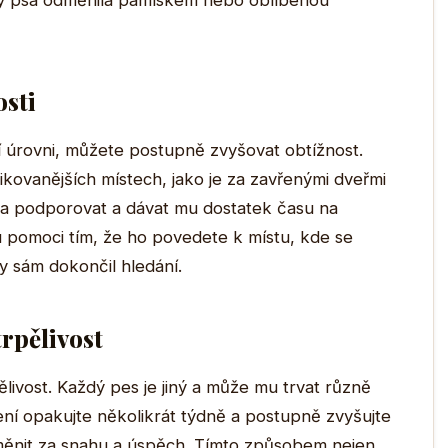
aby psa odměnila pamlskem nebo oblíbenou
osti
í úrovni, můžete postupně zvyšovat obtížnost.
kovanějších místech, jako je za zavřenými dveřmi
sa podporovat a dávat mu dostatek času na
 pomoci tím, že ho povedete k místu, kde se
y sám dokončil hledání.
trpělivost
ělivost. Každý pes je jiný a může mu trvat různě
ení opakujte několikrát týdně a postupně zvyšujte
ěnit za snahu a úspěch. Tímto způsobem nejen