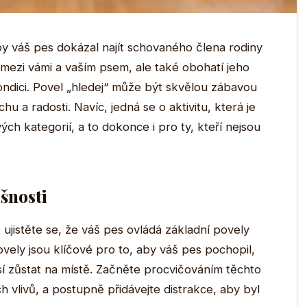
by váš pes dokázal najít schovaného člena rodiny
o mezi vámi a vaším psem, ale také obohatí jeho
ondici. Povel „hledej“ může být skvělou zábavou
u a radosti. Navíc, jedná se o aktivitu, která je
h kategorií, a to dokonce i pro ty, kteří nejsou
šnosti
ujistěte se, že váš pes ovládá základní povely
povely jsou klíčové pro to, aby váš pes pochopil,
í zůstat na místě. Začněte procvičováním těchto
h vlivů, a postupně přidávejte distrakce, aby byl