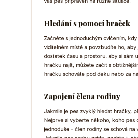
váš pes připraven na různé situace.
Hledání s pomocí hraček
Začněte s jednoduchým cvičením, kdy
viditelném místě a povzbudíte ho, aby j
dostatek času a prostoru, aby si sám 
hračku najít, můžete začít s obtížnějš
hračku schováte pod deku nebo za ná
Zapojení člena rodiny
Jakmile je pes zvyklý hledat hračky, p
Nejprve si vyberte někoho, koho pes 
jednoduše – člen rodiny se schová na v