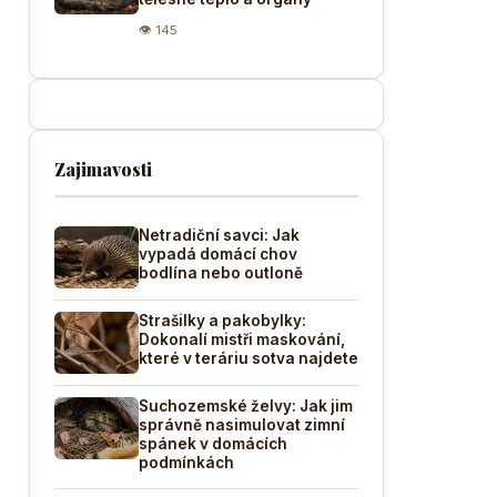
👁 145
Zajimavosti
Netradiční savci: Jak
vypadá domácí chov
bodlína nebo outloně
Strašilky a pakobylky:
Dokonalí mistři maskování,
které v teráriu sotva najdete
Suchozemské želvy: Jak jim
správně nasimulovat zimní
spánek v domácích
podmínkách