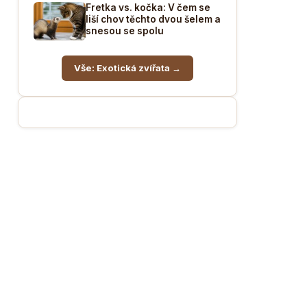
Fretka vs. kočka: V čem se
liší chov těchto dvou šelem a
snesou se spolu
Vše: Exotická zvířata →