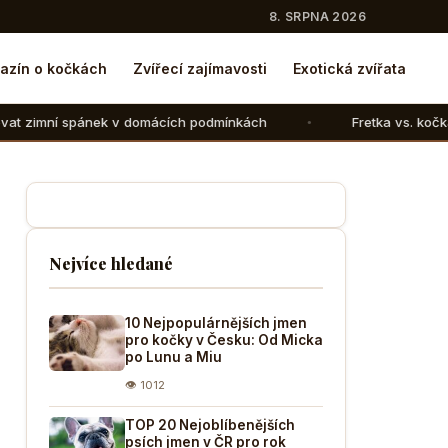
8. SRPNA 2026
azín o kočkách
Zvířecí zajímavosti
Exotická zvířata
 v domácích podmínkách
Fretka vs. kočka: V čem se liší c
Nejvíce hledané
10 Nejpopulárnějších jmen
pro kočky v Česku: Od Micka
po Lunu a Miu
👁 1012
TOP 20 Nejoblíbenějších
psích jmen v ČR pro rok