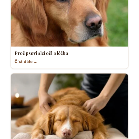
Proč psovi slzí oči a léčba
Číst dále →