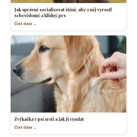
Jak správně socializovat štěně, aby z něj vyrostl
sebevědomý a klidný pes
Číst dále →
Žvýkačka v psí srsti a jak ji vyndat
Číst dále →