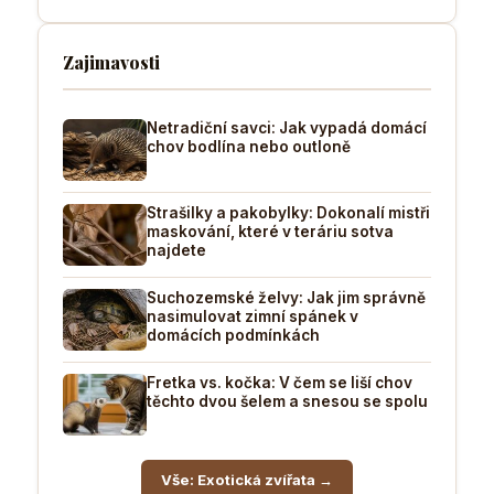
Zajimavosti
Netradiční savci: Jak vypadá domácí
chov bodlína nebo outloně
Strašilky a pakobylky: Dokonalí mistři
maskování, které v teráriu sotva
najdete
Suchozemské želvy: Jak jim správně
nasimulovat zimní spánek v
domácích podmínkách
Fretka vs. kočka: V čem se liší chov
těchto dvou šelem a snesou se spolu
Vše: Exotická zvířata →