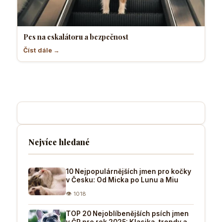
Pes na eskalátoru a bezpečnost
Číst dále →
Nejvíce hledané
10 Nejpopulárnějších jmen pro kočky
v Česku: Od Micka po Lunu a Miu
👁 1018
TOP 20 Nejoblíbenějších psích jmen
v ČR pro rok 2025: Klasika, trendy a