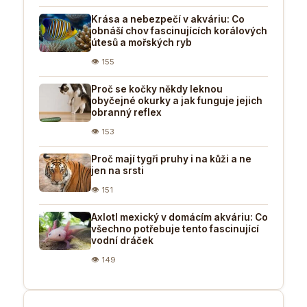
Krása a nebezpečí v akváriu: Co
obnáší chov fascinujících korálových
útesů a mořských ryb
👁 155
Proč se kočky někdy leknou
obyčejné okurky a jak funguje jejich
obranný reflex
👁 153
Proč mají tygři pruhy i na kůži a ne
jen na srsti
👁 151
Axlotl mexický v domácím akváriu: Co
všechno potřebuje tento fascinující
vodní dráček
👁 149