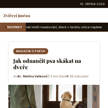
10. SRPNA 2026
Zvířecí jména
tři maskování, které v teráriu sotva najdete
Suchozemské 
NOVINKY
MAGAZÍN O PSECH
Jak odnaučit psa skákat na
dveře
✍
Bc. Martina Vaňková
⏱ 4 min čtení
👁 38 zobrazení