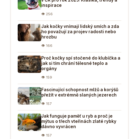
inspirace
👁 256
Jak kočky vnímají lidský smích a zda
ho považují za projev radosti nebo
hrozbu
👁 166
Proč kočky spí stočené do klubíčka a
jak si tím chrání tělesné teplo a
orgány
👁 159
Fascinující schopnost mlžů a korýšů
přežít v extrémně slaných jezerech
👁 157
Jak funguje paměť u ryb a proč je
mýtus o třech vteřinách zlaté rybky
dávno vyvrácen
👁 157