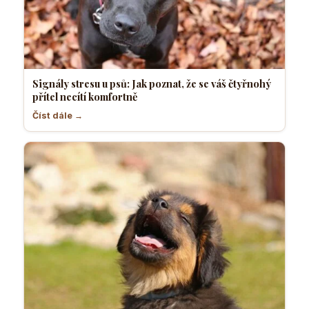
Signály stresu u psů: Jak poznat, že se váš čtyřnohý
přítel necítí komfortně
Číst dále →