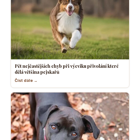
Pět nejčastějších chyb při výcviku přivolání které
dělá většina pejskařů
Číst dále →