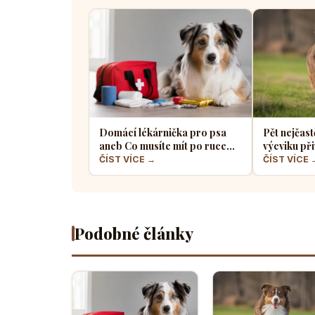
Domácí lékárnička pro psa
Pět nejčast
aneb Co musíte mít po ruce
výcviku při
pro případ nouze
většina pe
ČÍST VÍCE →
ČÍST VÍCE 
Podobné články