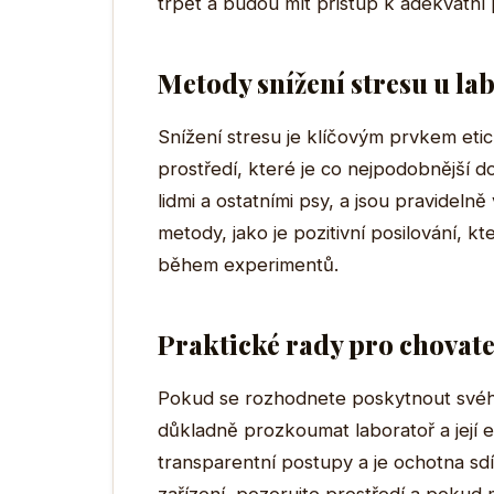
trpět a budou mít přístup k adekvátní 
Metody snížení stresu u la
Snížení stresu je klíčovým prvkem eti
prostředí, které je co nejpodobnější do
lidmi a ostatními psy, a jsou pravideln
metody, jako je pozitivní posilování, k
během experimentů.
Praktické rady pro chovat
Pokud se rozhodnete poskytnout svého
důkladně prozkoumat laboratoř a její e
transparentní postupy a je ochotna sdíl