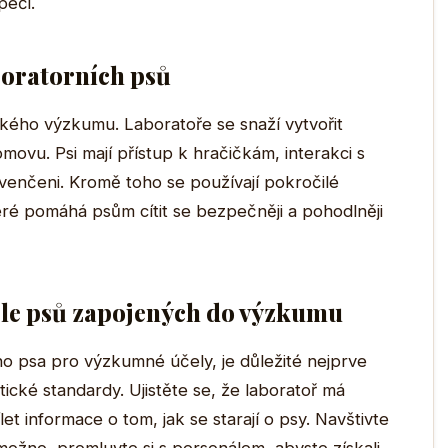
péči.
boratorních psů
ckého výzkumu. Laboratoře se snaží vytvořit
movu. Psi mají přístup k hračičkám, interakci s
ě venčeni. Kromě toho se používají pokročilé
teré pomáhá psům cítit se bezpečněji a pohodlněji
ele psů zapojených do výzkumu
 psa pro výzkumné účely, je důležité nejprve
tické standardy. Ujistěte se, že laboratoř má
et informace o tom, jak se starají o psy. Navštivte