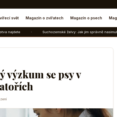
vířecí svět
Magazín o zvířatech
Magazín o psech
Mag
Suchozemské želvy: Jak jim správně nasimulovat zimní spá
ký výzkum se psy v
atořích
zení