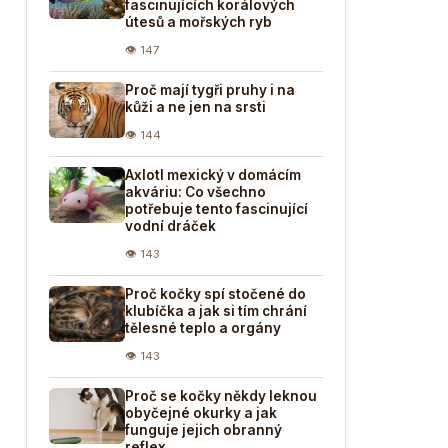
fascinujících korálových
útesů a mořských ryb
👁 147
Proč mají tygři pruhy i na
kůži a ne jen na srsti
👁 144
Axlotl mexický v domácím
akváriu: Co všechno
potřebuje tento fascinující
vodní dráček
👁 143
Proč kočky spí stočené do
klubíčka a jak si tím chrání
tělesné teplo a orgány
👁 143
Proč se kočky někdy leknou
obyčejné okurky a jak
funguje jejich obranný
reflex