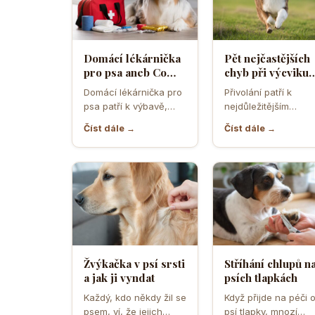
Domácí lékárnička
Pět nejčastějších
pro psa aneb Co
chyb při výcviku
musíte mít po ruce
přivolání které d
Domácí lékárnička pro
Přivolání patří k
pro případ nouze
většina pejskařů
psa patří k výbavě,
nejdůležitějším
která může v
dovednostem psa,
Číst dále →
Číst dále →
rozhodující chvíli
protože rozhoduje o
ušetřit čas,…
bezpečí, pohodě i o
tom,…
Žvýkačka v psí srsti
Stříhání chlupů n
a jak ji vyndat
psích tlapkách
Každý, kdo někdy žil se
Když přijde na péči 
psem, ví, že jejich
psí tlapky, mnozí