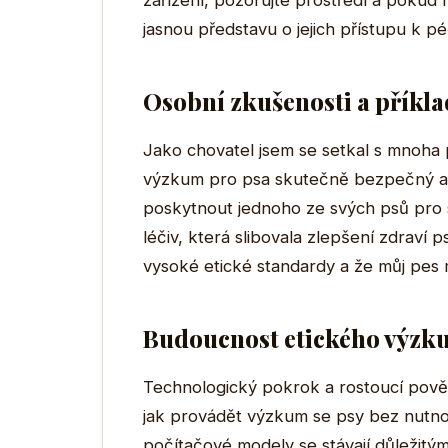
zařízení, pozorujte prostředí a pokud 
jasnou představu o jejich přístupu k péč
Osobní zkušenosti a příkla
Jako chovatel jsem se setkal s mnoha p
výzkum pro psa skutečně bezpečný a 
poskytnout jednoho ze svých psů pro 
léčiv, která slibovala zlepšení zdraví 
vysoké etické standardy a že můj pes m
Budoucnost etického výzk
Technologický pokrok a rostoucí pově
jak provádět výzkum se psy bez nutnost
počítačové modely se stávají důležitý