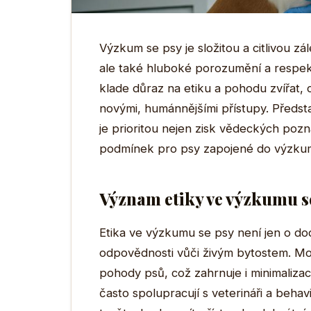
Výzkum se psy je složitou a citlivou zá
ale také hluboké porozumění a respekt
klade důraz na etiku a pohodu zvířat,
novými, humánnějšími přístupy. Předst
je prioritou nejen zisk vědeckých pozna
podmínek pro psy zapojené do výzku
Význam etiky ve výzkumu s
Etika ve výzkumu se psy není jen o do
odpovědnosti vůči živým bytostem. Mode
pohody psů, což zahrnuje i minimaliza
často spolupracují s veterináři a behavi