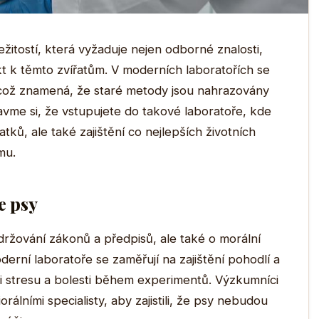
ležitostí, která vyžaduje nejen odborné znalosti,
 k těmto zvířatům. V moderních laboratořích se
 což znamená, že staré metody jsou nahrazovány
avme si, že vstupujete do takové laboratoře, kde
tků, ale také zajištění co nejlepších životních
mu.
e psy
držování zákonů a předpisů, ale také o morální
rní laboratoře se zaměřují na zajištění pohodlí a
ci stresu a bolesti během experimentů. Výzkumníci
orálními specialisty, aby zajistili, že psy nebudou