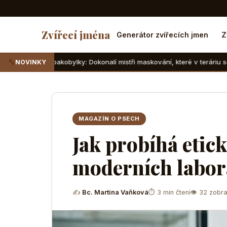
Zvířecí jména
Generátor zvířecích jmen
Z
 pakobylky: Dokonalí mistři maskování, které v teráriu sotva najdete
NOVINKY
MAGAZÍN O PSECH
Jak probíhá etic
moderních labor
✍
Bc. Martina Vaňková
⏱ 3 min čtení
👁 32 zobra