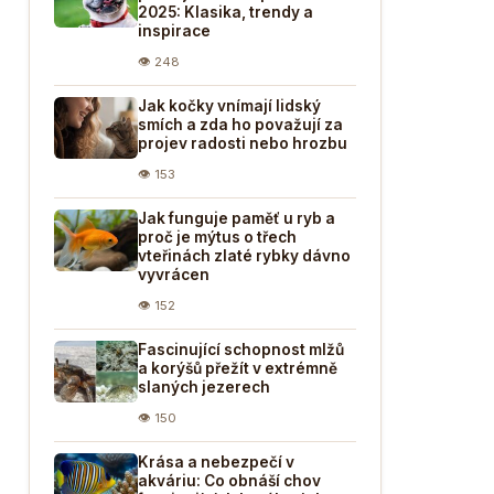
2025: Klasika, trendy a
inspirace
👁 248
Jak kočky vnímají lidský
smích a zda ho považují za
projev radosti nebo hrozbu
👁 153
Jak funguje paměť u ryb a
proč je mýtus o třech
vteřinách zlaté rybky dávno
vyvrácen
👁 152
Fascinující schopnost mlžů
a korýšů přežít v extrémně
slaných jezerech
👁 150
Krása a nebezpečí v
akváriu: Co obnáší chov