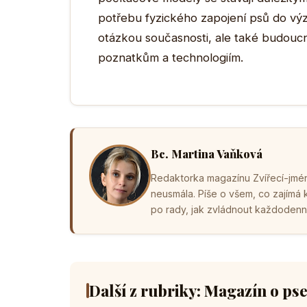
potřebu fyzického zapojení psů do vý
otázkou současnosti, ale také budoucn
poznatkům a technologiím.
Bc. Martina Vaňková
Redaktorka magazínu Zvířecí-jména
neusmála. Píše o všem, co zajímá
po rady, jak zvládnout každodenní 
Další z rubriky: Magazín o ps