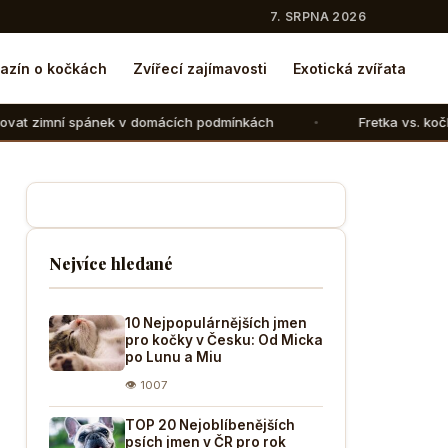
7. SRPNA 2026
azín o kočkách
Zvířecí zajímavosti
Exotická zvířata
nek v domácích podmínkách
Fretka vs. kočka: V čem se liš
Nejvíce hledané
10 Nejpopulárnějších jmen
pro kočky v Česku: Od Micka
po Lunu a Miu
👁 1007
TOP 20 Nejoblíbenějších
psích jmen v ČR pro rok