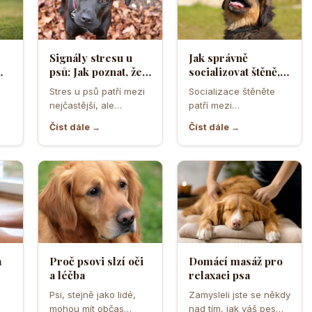
Signály stresu u
Jak správně
psů: Jak poznat, že
socializovat štěně,
ělá
se váš čtyřnohý
aby z něj vyrostl
Stres u psů patří mezi
Socializace štěněte
přítel necítí
sebevědomý a
nejčastější, ale
patří mezi
komfortně
klidný pes
zároveň
nejdůležitější úkoly
Číst dále →
Číst dále →
nejpodceňovanější
prvních měsíců života.
problémy každodenní
Právě v tomto období
péče. Může se…
se…
a
Proč psovi slzí oči
Domácí masáž pro
a léčba
relaxaci psa
o
Psi, stejně jako lidé,
Zamysleli jste se někdy
mohou mít občas
nad tím, jak váš pes