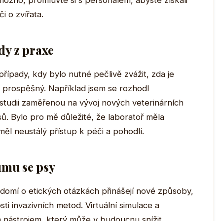
možno, promluvte si s personálem, abyste získali
i o zvířata.
dy z praxe
řípady, kdy bylo nutné pečlivě zvážit, zda je
prospěšný. Například jsem se rozhodl
studii zaměřenou na vývoj nových veterinárních
psů. Bylo pro mě důležité, že laboratoř měla
ěl neustálý přístup k péči a pohodlí.
umu se psy
domí o etických otázkách přinášejí nové způsoby,
i invazivních metod. Virtuální simulace a
m nástrojem, který může v budoucnu snížit