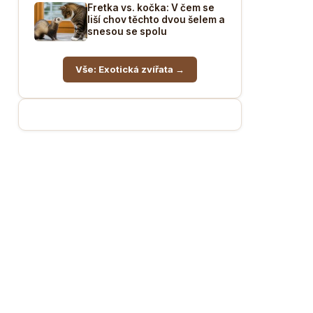
Fretka vs. kočka: V čem se
liší chov těchto dvou šelem a
snesou se spolu
Vše: Exotická zvířata →