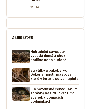
👁 142
Zajimavosti
Netradiční savci: Jak
vypadá domácí chov
bodlína nebo outloně
Strašilky a pakobylky:
Dokonalí mistři maskování,
které v teráriu sotva najdete
Suchozemské želvy: Jak jim
správně nasimulovat zimní
spánek v domácích
podmínkách