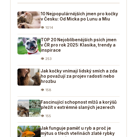
10 Nejpopulárnějších jmen pro kočky
v Česku: Od Micka po Lunu a Miu
👁 1014
TOP 20 Nejoblíbenějších psích jmen
v ČR pro rok 2025: Klasika, trendy a
inspirace
👁 253
Jak kočky vnímají lidský smích a zda
ho považují za projev radosti nebo
hrozbu
👁 158
Fascinující schopnost mlžů a korýšů
přežít v extrémně slaných jezerech
👁 155
Jak funguje paměť u ryb a proč je
mýtus o třech vteřinách zlaté rybky