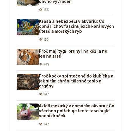
dávno vyvrácen
👁 155
Krása a nebezpečí v akváriu: Co
obnáší chov fascinujících korálových
útesů a mořských ryb
👁 153
Proč mají tygři pruhy i na kůži a ne
jen na srsti
👁 149
Proč kočky spí stočené do klubíčka a
jak si tím chrání tělesné teplo a
orgány
👁 147
Axlotl mexický v domácím akváriu: Co
všechno potřebuje tento fascinující
vodní dráček
👁 147