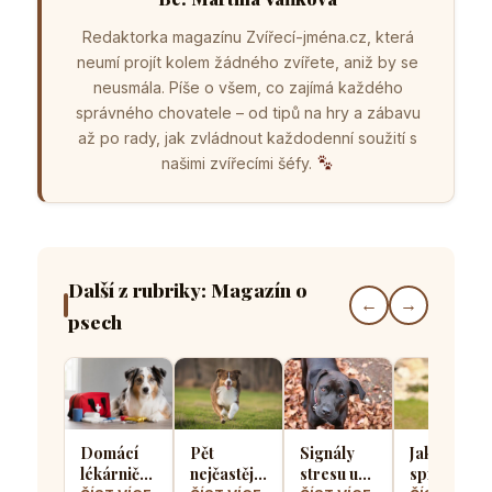
Redaktorka magazínu Zvířecí-jména.cz, která
neumí projít kolem žádného zvířete, aniž by se
neusmála. Píše o všem, co zajímá každého
správného chovatele – od tipů na hry a zábavu
až po rady, jak zvládnout každodenní soužití s
našimi zvířecími šéfy.
Další z rubriky: Magazín o
←
→
psech
Domácí
Pět
Signály
Jak
lékárnička
nejčastějších
stresu u
správně