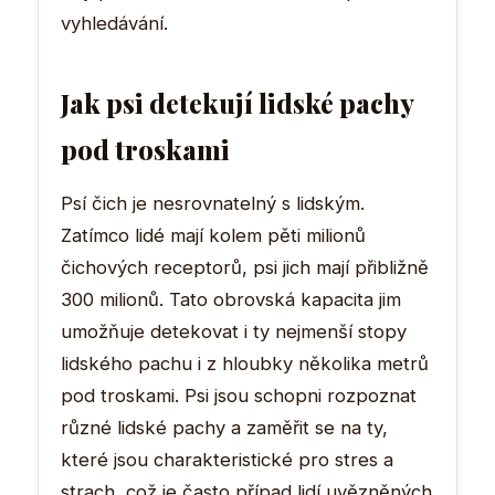
vyhledávání.
Jak psi detekují lidské pachy
pod troskami
Psí čich je nesrovnatelný s lidským.
Zatímco lidé mají kolem pěti milionů
čichových receptorů, psi jich mají přibližně
300 milionů. Tato obrovská kapacita jim
umožňuje detekovat i ty nejmenší stopy
lidského pachu i z hloubky několika metrů
pod troskami. Psi jsou schopni rozpoznat
různé lidské pachy a zaměřit se na ty,
které jsou charakteristické pro stres a
strach, což je často případ lidí uvězněných