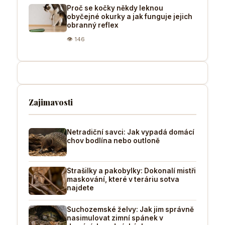
Proč se kočky někdy leknou
obyčejné okurky a jak funguje jejich
obranný reflex
👁 146
Zajimavosti
Netradiční savci: Jak vypadá domácí
chov bodlína nebo outloně
Strašilky a pakobylky: Dokonalí mistři
maskování, které v teráriu sotva
najdete
Suchozemské želvy: Jak jim správně
nasimulovat zimní spánek v