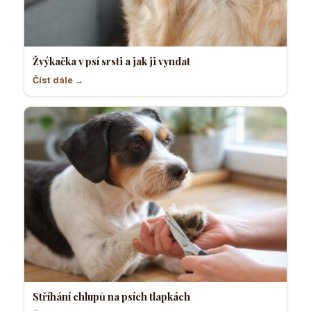
Žvýkačka v psí srsti a jak ji vyndat
Číst dále →
Stříhání chlupů na psích tlapkách