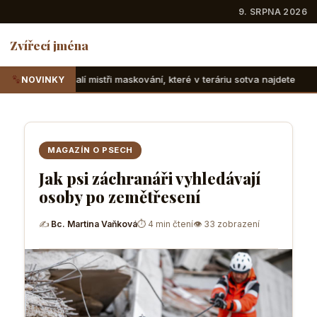
9. SRPNA 2026
Zvířecí jména
ři maskování, které v teráriu sotva najdete
Suchozemské že
NOVINKY
MAGAZÍN O PSECH
Jak psi záchranáři vyhledávají
osoby po zemětřesení
✍
Bc. Martina Vaňková
⏱ 4 min čtení
👁 33 zobrazení