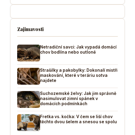
Zajimavosti
Netradiční savci: Jak vypadá domácí
chov bodlína nebo outloně
Strašilky a pakobylky: Dokonalí mistři
maskování, které v teráriu sotva
najdete
Suchozemské želvy: Jak jim správně
nasimulovat zimní spánek v
domácích podmínkách
Fretka vs. kočka: V čem se liší chov
těchto dvou šelem a snesou se spolu