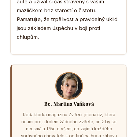
autě a užívat si čas strávený s vaším
mazlíčkem bez starostí o čistotu.
Pamatujte, že trpělivost a pravidelný úklid
jsou základem úspěchu v boji proti
chlupům.
Bc. Martina Vaňková
Redaktorka magazínu Zvířecí-jména.cz, která
neumí projít kolem žádného zvířete, aniž by se
neusmála. Píše o všem, co zajímá každého
správného chovatele – od tipů na hry a zábavu