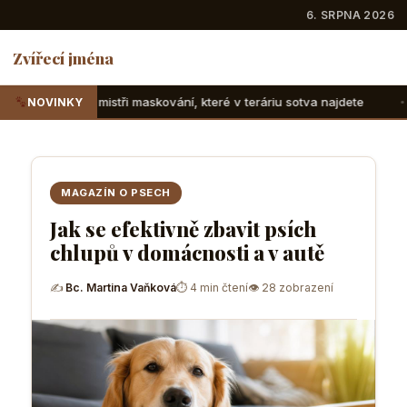
6. SRPNA 2026
Zvířecí jména
maskování, které v teráriu sotva najdete
Suchozemské želv
NOVINKY
MAGAZÍN O PSECH
Jak se efektivně zbavit psích
chlupů v domácnosti a v autě
✍
Bc. Martina Vaňková
⏱ 4 min čtení
👁 28 zobrazení