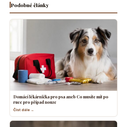
nouze
komfortně
pes
Podobné články
Domácí lékárnička pro psa aneb Co musíte mít po
ruce pro případ nouze
Číst dále →