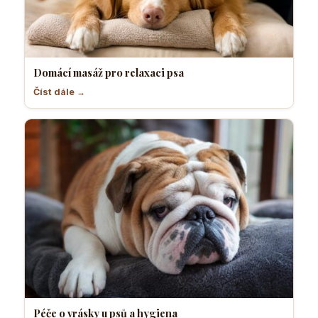
Domácí masáž pro relaxaci psa
Číst dále →
Péče o vrásky u psů a hygiena