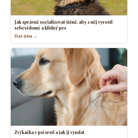
Jak správně socializovat štěně, aby z něj vyrostl
sebevědomý a klidný pes
Číst dále →
Žvýkačka v psí srsti a jak ji vyndat