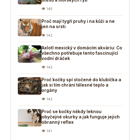
👁 145
Proč mají tygři pruhy i na kůži a ne
jen na srsti
👁 142
Axlotl mexický v domácím akváriu: Co
všechno potřebuje tento fascinující
vodní dráček
👁 142
Proč kočky spí stočené do klubíčka a
jak si tím chrání tělesné teplo a
orgány
👁 142
Proč se kočky někdy leknou
obyčejné okurky a jak funguje jejich
obranný reflex
👁 141