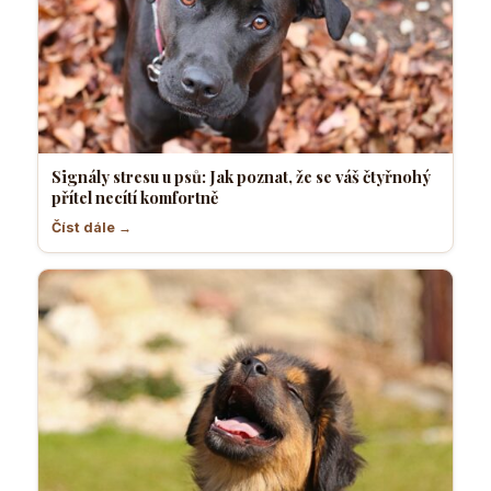
Signály stresu u psů: Jak poznat, že se váš čtyřnohý
přítel necítí komfortně
Číst dále →