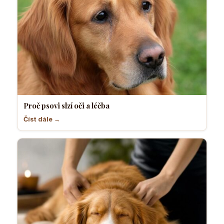
Proč psovi slzí oči a léčba
Číst dále →