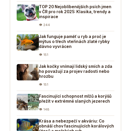
TOP 20 Nejoblíbenějších psích jmen
v ČR pro rok 2025: Klasika, trendy a
inspirace
👁 244
Jak funguje paměť u ryb a proč je
mýtus o třech vteřinách zlaté rybky
dávno vyvrácen
👁 151
Jak kočky vnímají lidský smích a zda
ho považují za projev radosti nebo
hrozbu
👁 151
Fascinující schopnost mlžů a korýšů
přežít v extrémně slaných jezerech
👁 148
Krása a nebezpečí v akváriu: Co
obnáší chov fascinujících korálových
útesů a mořských ryb