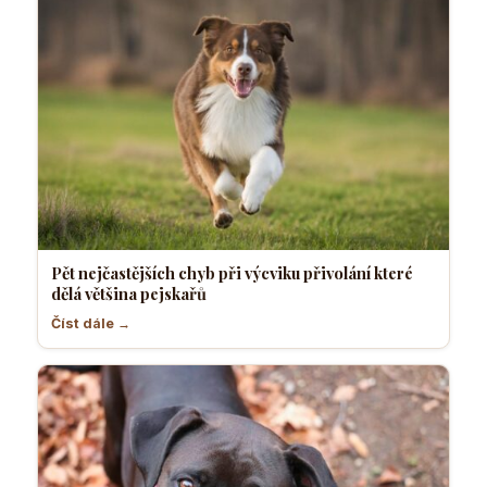
Pět nejčastějších chyb při výcviku přivolání které
dělá většina pejskařů
Číst dále →