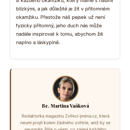
si každého okamžiku, který máme s našimi
blízkými, a jak důležité je žít v přítomném
okamžiku. Přestože náš pejsek už není
fyzicky přítomný, jeho duch nás může
nadále inspirovat k tomu, abychom žili
naplno a láskyplně.
Bc. Martina Vaňková
Redaktorka magazínu Zvířecí-jména.cz, která
neumí projít kolem žádného zvířete, aniž by se
neusmála. Píše o všem, co zajímá každého