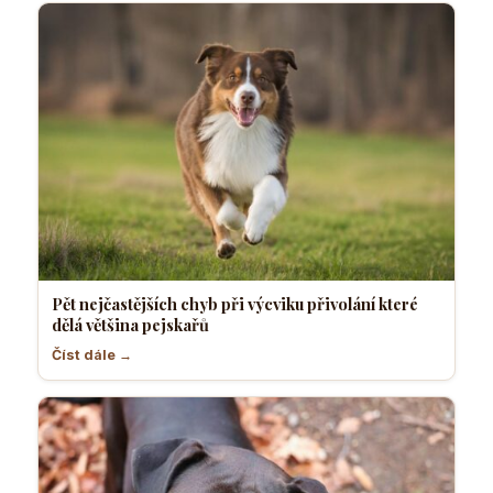
Pět nejčastějších chyb při výcviku přivolání které
dělá většina pejskařů
Číst dále →