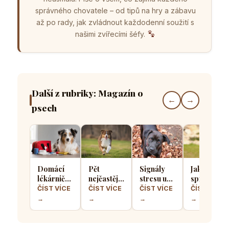
správného chovatele – od tipů na hry a zábavu
až po rady, jak zvládnout každodenní soužití s
našimi zvířecími šéfy.
Další z rubriky: Magazín o
←
→
psech
Domácí
Pět
Signály
Jak
lékárnička
nejčastějších
stresu u
správně
pro psa
chyb při
psů: Jak
socializova
ČÍST VÍCE
ČÍST VÍCE
ČÍST VÍCE
ČÍST VÍCE
aneb Co
výcviku
poznat, že
štěně, aby
→
→
→
→
musíte mít
přivolání
se váš
z něj
po ruce
které dělá
čtyřnohý
vyrostl
pro
většina
přítel
sebevědo