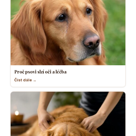
Proč psovi slzí oči a léčba
Číst dále →