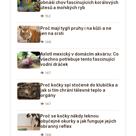
obnáší chov fascinujících korálových
útesů a mořských ryb
👁 152
Proč mají tygři pruhy i na kůži a ne
jen na srsti
👁 148
Axlotl mexický v domácím akváriu: Co
všechno potřebuje tento fascinující
vodní dráček
👁 147
Proč kočky spí stočené do klubíčka a
jak si tím chrání tělesné teplo a
orgány
👁 147
Proč se kočky někdy leknou
obyčejné okurky a jak funguje jejich
obranný reflex
👁 146