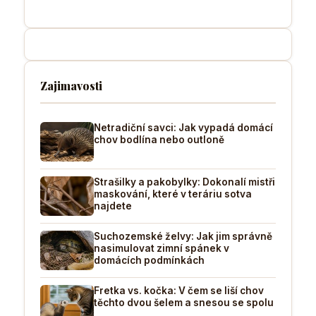
Zajimavosti
Netradiční savci: Jak vypadá domácí
chov bodlína nebo outloně
Strašilky a pakobylky: Dokonalí mistři
maskování, které v teráriu sotva
najdete
Suchozemské želvy: Jak jim správně
nasimulovat zimní spánek v
domácích podmínkách
Fretka vs. kočka: V čem se liší chov
těchto dvou šelem a snesou se spolu