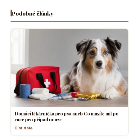
případ
pejskařů
necítí
a klidný
nouze
komfortně
pes
Podobné články
Domácí lékárnička pro psa aneb Co musíte mít po
ruce pro případ nouze
Číst dále →