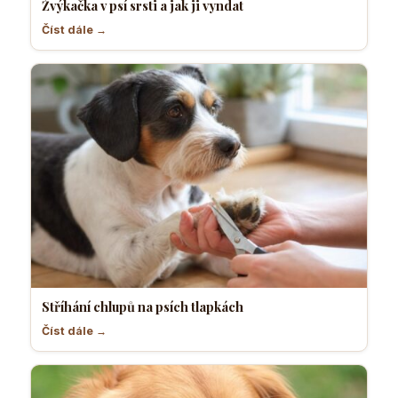
Žvýkačka v psí srsti a jak ji vyndat
Číst dále →
Stříhání chlupů na psích tlapkách
Číst dále →