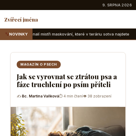
9. SRPNA 2026
Zvířecí jména
stři maskování, které v teráriu sotva najdete
Suchozemské 
NOVINKY
MAGAZÍN O PSECH
Jak se vyrovnat se ztrátou psa a
fáze truchlení po psím příteli
✍
Bc. Martina Vaňková
⏱ 4 min čtení
👁 38 zobrazení