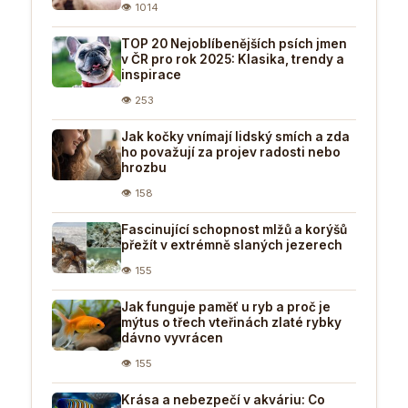
👁 1014
TOP 20 Nejoblíbenějších psích jmen
v ČR pro rok 2025: Klasika, trendy a
inspirace
👁 253
Jak kočky vnímají lidský smích a zda
ho považují za projev radosti nebo
hrozbu
👁 158
Fascinující schopnost mlžů a korýšů
přežít v extrémně slaných jezerech
👁 155
Jak funguje paměť u ryb a proč je
mýtus o třech vteřinách zlaté rybky
dávno vyvrácen
👁 155
Krása a nebezpečí v akváriu: Co