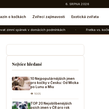
6. SRPNA 2026
azín o kočkách
Zvířecí zajímavosti
Exotická zvířata
v domácích podmínkách
Fretka vs. kočka: V čem se liší ch
Nejvíce hledané
10 Nejpopulárnějších jmen
pro kočky v Česku: Od Micka
po Lunu a Miu
👁 1005
TOP 20 Nejoblíbenějších
psích jmen v ČR pro rok