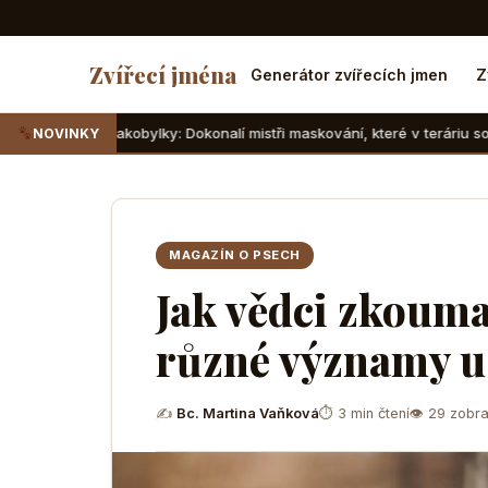
Zvířecí jména
Generátor zvířecích jmen
Z
obylky: Dokonalí mistři maskování, které v teráriu sotva najdete
NOVINKY
MAGAZÍN O PSECH
Jak vědci zkoumaj
různé významy u
✍
Bc. Martina Vaňková
⏱ 3 min čtení
👁 29 zobra