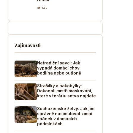
👁 142
Zajimavosti
Netradiční savci: Jak
vypadá domácí chov
bodlína nebo outloně
Strašilky a pakobylky:
Dokonalí mistři maskování,
které v teráriu sotva najdete
Suchozemské želvy: Jak jim
správně nasimulovat zimní
spánek v domácích
podmínkách