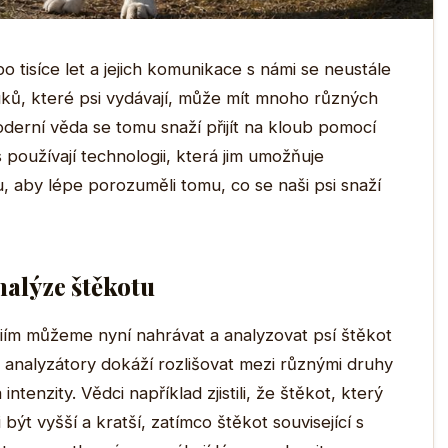
o tisíce let a jejich komunikace s námi se neustále
zvuků, které psi vydávají, může mít mnoho různých
derní věda se tomu snaží přijít na kloub pomocí
 používají technologii, která jim umožňuje
, aby lépe porozuměli tomu, co se naši psi snaží
nalýze štěkotu
iím můžeme nyní nahrávat a analyzovat psí štěkot
 analyzátory dokáží rozlišovat mezi různými druhy
ntenzity. Vědci například zjistili, že štěkot, který
 být vyšší a kratší, zatímco štěkot související s