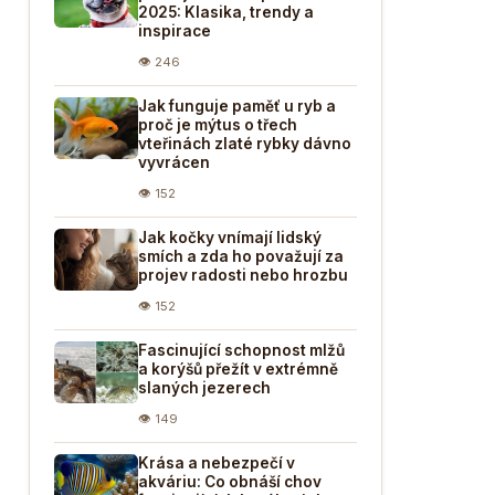
2025: Klasika, trendy a
inspirace
👁 246
Jak funguje paměť u ryb a
proč je mýtus o třech
vteřinách zlaté rybky dávno
vyvrácen
👁 152
Jak kočky vnímají lidský
smích a zda ho považují za
projev radosti nebo hrozbu
👁 152
Fascinující schopnost mlžů
a korýšů přežít v extrémně
slaných jezerech
👁 149
Krása a nebezpečí v
akváriu: Co obnáší chov