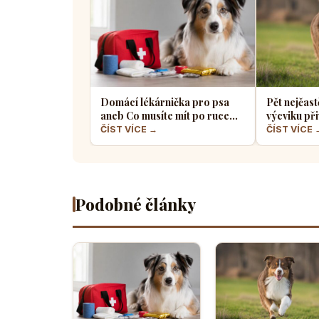
Domácí lékárnička pro psa
Pět nejčast
aneb Co musíte mít po ruce
výcviku při
pro případ nouze
většina pe
ČÍST VÍCE →
ČÍST VÍCE 
Podobné články