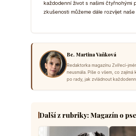
každodenní život s našimi čtyřnohými
zkušenosti můžeme dále rozvíjet naše vz
Bc. Martina Vaňková
Redaktorka magazínu Zvířecí-jména
neusmála. Píše o všem, co zajímá
po rady, jak zvládnout každodenní 
Další z rubriky: Magazín o ps