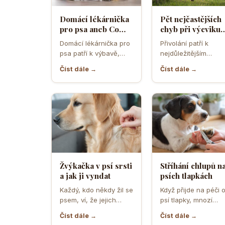
Domácí lékárnička
Pět nejčastějších
pro psa aneb Co
chyb při výcviku
musíte mít po ruce
přivolání které d
Domácí lékárnička pro
Přivolání patří k
pro případ nouze
většina pejskařů
psa patří k výbavě,
nejdůležitějším
která může v
dovednostem psa,
Číst dále →
Číst dále →
rozhodující chvíli
protože rozhoduje o
ušetřit čas,…
bezpečí, pohodě i o
tom,…
Žvýkačka v psí srsti
Stříhání chlupů n
a jak ji vyndat
psích tlapkách
Každý, kdo někdy žil se
Když přijde na péči 
psem, ví, že jejich
psí tlapky, mnozí
zvědavost a touha
majitelé zvířat netuší
Číst dále →
Číst dále →
zkoumat svět…
jak důležité je…