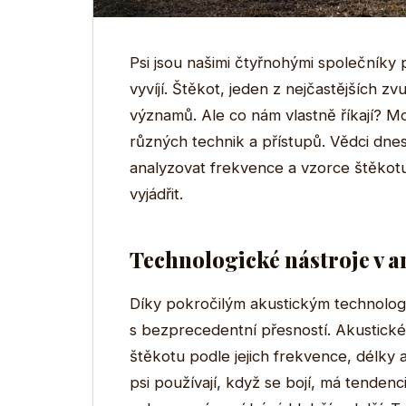
Psi jsou našimi čtyřnohými společníky p
vyvíjí. Štěkot, jeden z nejčastějších 
významů. Ale co nám vlastně říkají? Mo
různých technik a přístupů. Vědci dnes
analyzovat frekvence a vzorce štěkotu
vyjádřit.
Technologické nástroje v a
Díky pokročilým akustickým technolog
s bezprecedentní přesností. Akustické
štěkotu podle jejich frekvence, délky a i
psi používají, když se bojí, má tendenci