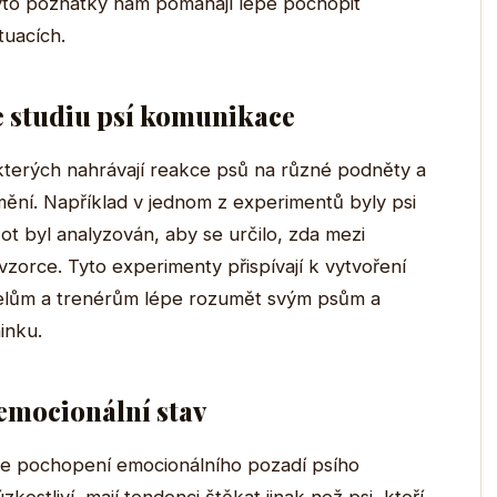
Tyto poznatky nám pomáhají lépe pochopit
tuacích.
e studiu psí komunikace
 kterých nahrávají reakce psů na různé podněty a
kot mění. Například v jednom z experimentů byly psi
ot byl analyzován, aby se určilo, zda mezi
 vzorce. Tyto experimenty přispívají k vytvoření
elům a trenérům lépe rozumět svým psům a
inku.
h emocionální stav
je pochopení emocionálního pozadí psího