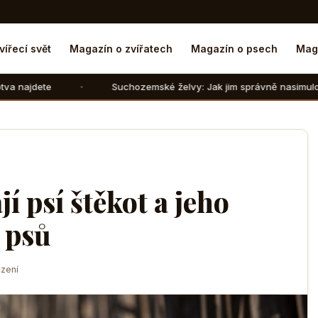
vířecí svět
Magazín o zvířatech
Magazín o psech
Mag
Suchozemské želvy: Jak jim správně nasimulovat zimní spánek 
í psí štěkot a jeho
 psů
zení