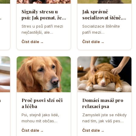
Signály stresu u
Jak správně
psů: Jak poznat, že
socializovat štěně,
ělá
se váš čtyřnohý
aby z něj vyrostl
Stres u psů patří mezi
Socializace štěněte
přítel necítí
sebevědomý a
nejčastější, ale
patří mezi
komfortně
klidný pes
zároveň
nejdůležitější úkoly
Číst dále →
Číst dále →
nejpodceňovanější
prvních měsíců života.
problémy každodenní
Právě v tomto období
péče. Může se…
se…
a
Proč psovi slzí oči
Domácí masáž pro
a léčba
relaxaci psa
o
Psi, stejně jako lidé,
Zamysleli jste se někdy
mohou mít občas
nad tím, jak váš pes
,
problémy s očima, a
vnímá vaši přítomnost?
Číst dále →
Číst dále →
jedním z
Často se…