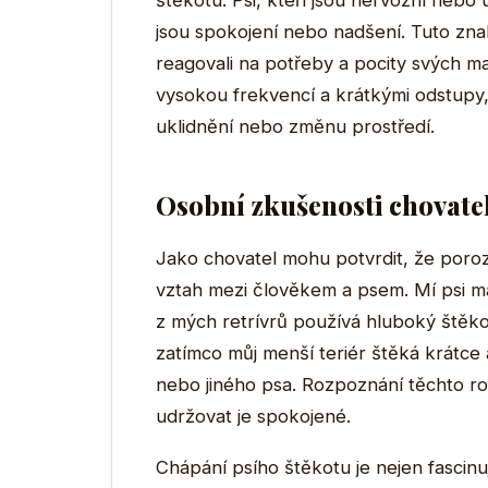
štěkotu. Psi, kteří jsou nervózní nebo ú
jsou spokojení nebo nadšení. Tuto zna
reagovali na potřeby a pocity svých m
vysokou frekvencí a krátkými odstupy,
uklidnění nebo změnu prostředí.
Osobní zkušenosti chovate
Jako chovatel mohu potvrdit, že poro
vztah mezi člověkem a psem. Mí psi ma
z mých retrívrů používá hluboký štěk
zatímco můj menší teriér štěká krátce
nebo jiného psa. Rozpoznání těchto roz
udržovat je spokojené.
Chápání psího štěkotu je nejen fascinu