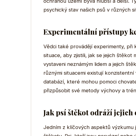
ochranou území bývá hlubší a delší. 
psychický stav našich psů v různých si
Experimentální přístupy k
Vědci také provádějí experimenty, při
situace, aby zjistili, jak se jejich ště
vystaveni neznámým lidem a jejich štěk
různými situacemi existují konzistentní
databází, které mohou pomoci chovat
přizpůsobit své metody výchovy a trén
Jak psí štěkot odráží jejic
Jedním z klíčových aspektů výzkumu 