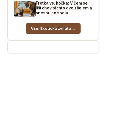
Fretka vs. kočka: V čem se
liší chov těchto dvou šelem a
snesou se spolu
Vše: Exotická zvířata →