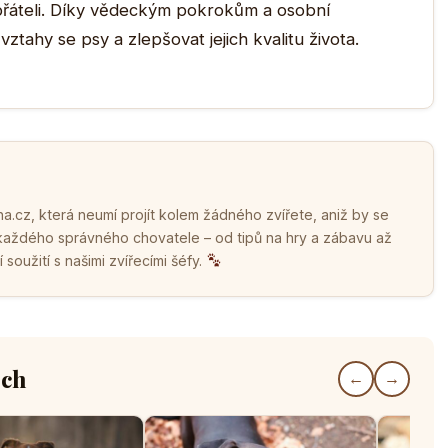
 přáteli. Díky vědeckým pokrokům a osobní
tahy se psy a zlepšovat jejich kvalitu života.
.cz, která neumí projít kolem žádného zvířete, aniž by se
 každého správného chovatele – od tipů na hry a zábavu až
soužití s našimi zvířecími šéfy.
ech
←
→