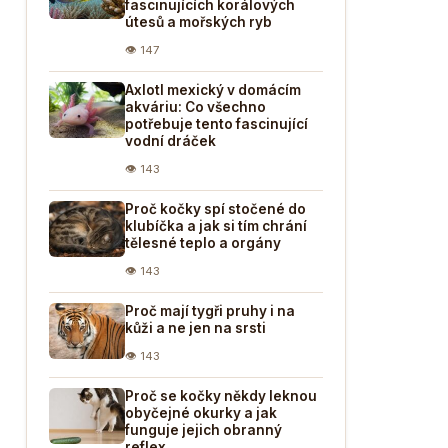
fascinujících korálových
útesů a mořských ryb
👁 147
Axlotl mexický v domácím
akváriu: Co všechno
potřebuje tento fascinující
vodní dráček
👁 143
Proč kočky spí stočené do
klubíčka a jak si tím chrání
tělesné teplo a orgány
👁 143
Proč mají tygři pruhy i na
kůži a ne jen na srsti
👁 143
Proč se kočky někdy leknou
obyčejné okurky a jak
funguje jejich obranný
reflex