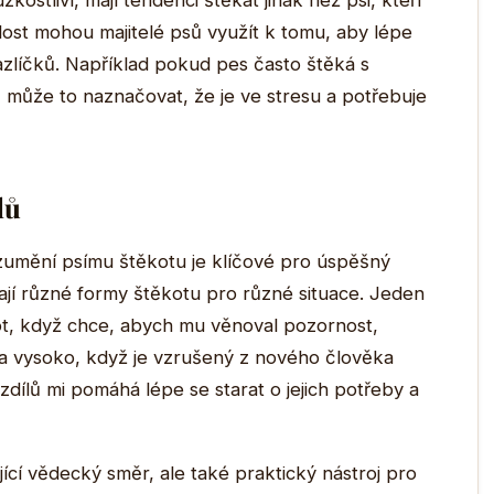
zkostliví, mají tendenci štěkat jinak než psi, kteří
lost mohou majitelé psů využít k tomu, aby lépe
azlíčků. Například pokud pes často štěká s
 může to naznačovat, že je ve stresu a potřebuje
lů
zumění psímu štěkotu je klíčové pro úspěšný
jí různé formy štěkotu pro různé situace. Jeden
ot, když chce, abych mu věnoval pozornost,
 a vysoko, když je vzrušený z nového člověka
dílů mi pomáhá lépe se starat o jejich potřeby a
jící vědecký směr, ale také praktický nástroj pro