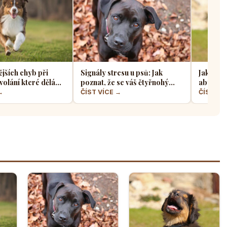
ějších chyb při
Signály stresu u psů: Jak
Jak sprá
volání které dělá
poznat, že se váš čtyřnohý
aby z ně
jskařů
přítel necítí komfortně
a klidný
→
ČÍST VÍCE →
ČÍST VÍ