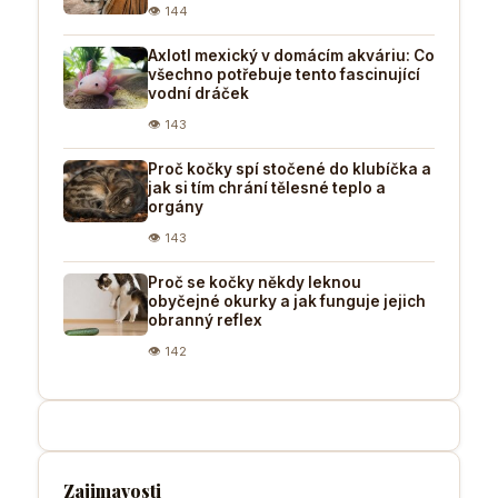
👁 144
Axlotl mexický v domácím akváriu: Co
všechno potřebuje tento fascinující
vodní dráček
👁 143
Proč kočky spí stočené do klubíčka a
jak si tím chrání tělesné teplo a
orgány
👁 143
Proč se kočky někdy leknou
obyčejné okurky a jak funguje jejich
obranný reflex
👁 142
Zajimavosti