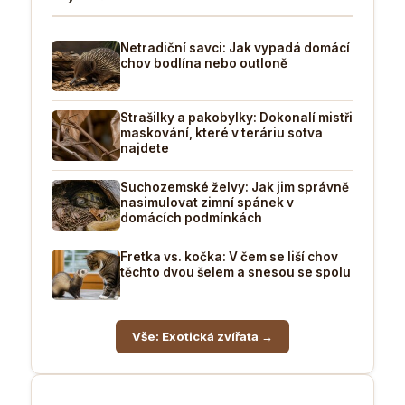
Netradiční savci: Jak vypadá domácí
chov bodlína nebo outloně
Strašilky a pakobylky: Dokonalí mistři
maskování, které v teráriu sotva
najdete
Suchozemské želvy: Jak jim správně
nasimulovat zimní spánek v
domácích podmínkách
Fretka vs. kočka: V čem se liší chov
těchto dvou šelem a snesou se spolu
Vše: Exotická zvířata →