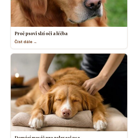
Proč psovi slzí oči a léčba
Číst dále →
Domácí masáž pro relaxaci psa