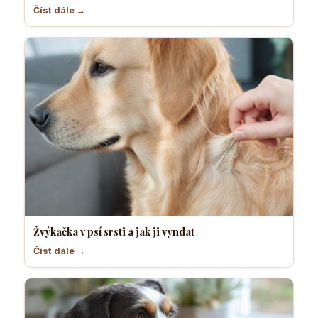
Číst dále →
Žvýkačka v psí srsti a jak ji vyndat
Číst dále →