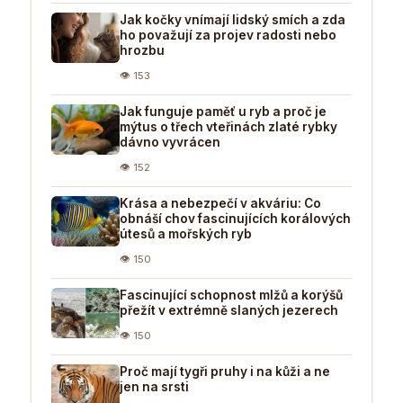
Jak kočky vnímají lidský smích a zda
ho považují za projev radosti nebo
hrozbu
👁 153
Jak funguje paměť u ryb a proč je
mýtus o třech vteřinách zlaté rybky
dávno vyvrácen
👁 152
Krása a nebezpečí v akváriu: Co
obnáší chov fascinujících korálových
útesů a mořských ryb
👁 150
Fascinující schopnost mlžů a korýšů
přežít v extrémně slaných jezerech
👁 150
Proč mají tygři pruhy i na kůži a ne
jen na srsti