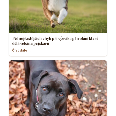
Pět nejčastějších chyb při výcviku přivolání které
dělá většina pejskařů
Číst dále →