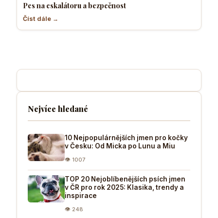
Pes na eskalátoru a bezpečnost
Číst dále →
Nejvíce hledané
10 Nejpopulárnějších jmen pro kočky
v Česku: Od Micka po Lunu a Miu
👁 1007
TOP 20 Nejoblíbenějších psích jmen
v ČR pro rok 2025: Klasika, trendy a
inspirace
👁 248