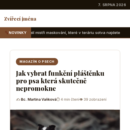
7. SRPNA 2026
Zvířecí jména
 maskování, které v teráriu sotva najdete
Suchozemské žel
NOVINKY
MAGAZÍN O PSECH
Jak vybrat funkční pláštěnku
pro psa která skutečně
nepromokne
✍
Bc. Martina Vaňková
⏱ 4 min čtení
👁 39 zobrazení