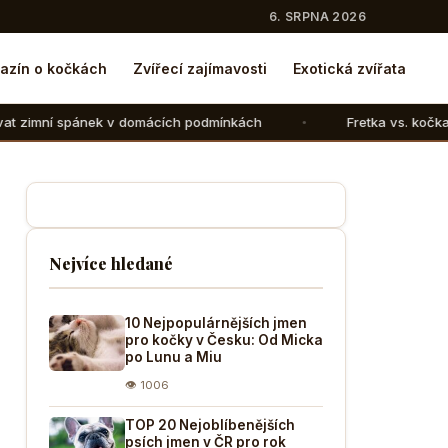
6. SRPNA 2026
azín o kočkách
Zvířecí zajímavosti
Exotická zvířata
 domácích podmínkách
Fretka vs. kočka: V čem se liší cho
Nejvíce hledané
10 Nejpopulárnějších jmen
pro kočky v Česku: Od Micka
po Lunu a Miu
👁 1006
TOP 20 Nejoblíbenějších
psích jmen v ČR pro rok