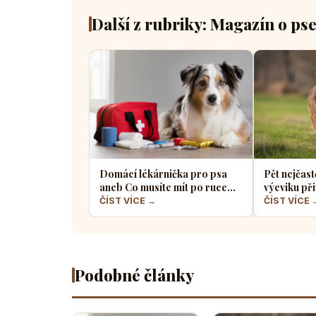
Další z rubriky: Magazín o ps
Domácí lékárnička pro psa
Pět nejčast
aneb Co musíte mít po ruce
výcviku při
pro případ nouze
většina pe
ČÍST VÍCE →
ČÍST VÍCE 
Podobné články