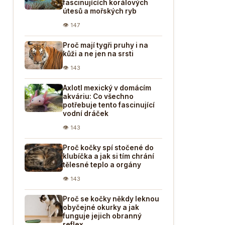
fascinujících korálových
útesů a mořských ryb
👁 147
Proč mají tygři pruhy i na
kůži a ne jen na srsti
👁 143
Axlotl mexický v domácím
akváriu: Co všechno
potřebuje tento fascinující
vodní dráček
👁 143
Proč kočky spí stočené do
klubíčka a jak si tím chrání
tělesné teplo a orgány
👁 143
Proč se kočky někdy leknou
obyčejné okurky a jak
funguje jejich obranný
reflex