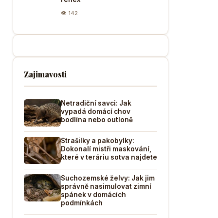
👁 142
Zajimavosti
Netradiční savci: Jak
vypadá domácí chov
bodlína nebo outloně
Strašilky a pakobylky:
Dokonalí mistři maskování,
které v teráriu sotva najdete
Suchozemské želvy: Jak jim
správně nasimulovat zimní
spánek v domácích
podmínkách