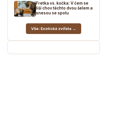
Fretka vs. kočka: V čem se
liší chov těchto dvou šelem a
snesou se spolu
Vše: Exotická zvířata →