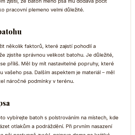
em zjistil, že batoh mého psa mu dodává pocit
jako pracovní plemeno velmi důležité.
 batohu
t několik faktorů, které zajistí pohodlí a
 zjistíte správnou velikost batohu. Je důležité,
e příliš. Měl by mít nastavitelné popruhy, které
u vašeho psa. Dalším aspektem je materiál – měl
žel náročné podmínky v terénu.
 psa
to vybírejte batoh s polstrováním na místech, kde
ázet otlakům a podráždění. Při prvním nasazení