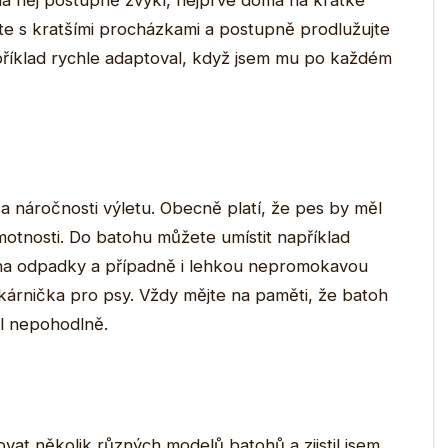
na něj postupně zvykl, nejprve doma na krátké
ěte s kratšími procházkami a postupně prodlužujte
příklad rychle adaptoval, když jsem mu po každém
 náročnosti výletu. Obecně platí, že pes by měl
otnosti. Do batohu můžete umístit například
 na odpadky a případně i lehkou nepromokavou
lékárnička pro psy. Vždy mějte na paměti, že batoh
il nepohodlně.
at několik různých modelů batohů a zjistil jsem,