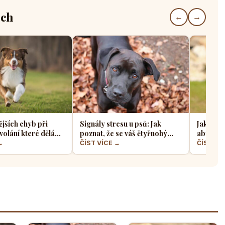
ech
←
→
ějších chyb při
Signály stresu u psů: Jak
Jak sprá
volání které dělá
poznat, že se váš čtyřnohý
aby z ně
jskařů
přítel necítí komfortně
a klidný
→
ČÍST VÍCE →
ČÍST VÍ