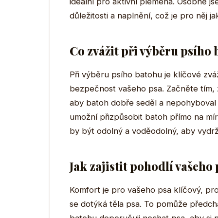
ideální pro aktivní plemena. Osobně js
důležitosti a naplnění, což je pro něj 
Co zvážit při výběru psího
Při výběru psího batohu je klíčové zváži
bezpečnost vašeho psa. Začněte tím, že
aby batoh dobře seděl a nepohyboval s
umožní přizpůsobit batoh přímo na mír
by být odolný a voděodolný, aby vydr
Jak zajistit pohodlí vašeho
Komfort je pro vašeho psa klíčový, pro
se dotýká těla psa. To pomůže předch