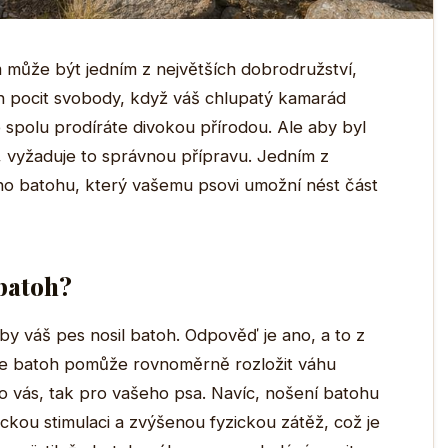
 může být jedním z největších dobrodružství,
ten pocit svobody, když váš chlupatý kamarád
spolu prodíráte divokou přírodou. Ale aby byl
 vyžaduje to správnou přípravu. Jedním z
ího batohu, který vašemu psovi umožní nést část
 batoh?
by váš pes nosil batoh. Odpověď je ano, a to z
 že batoh pomůže rovnoměrně rozložit váhu
o vás, tak pro vašeho psa. Navíc, nošení batohu
kou stimulaci a zvýšenou fyzickou zátěž, což je