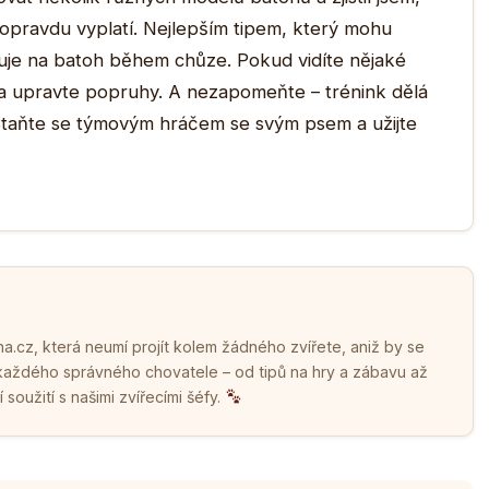
 opravdu vyplatí. Nejlepším tipem, který mohu
guje na batoh během chůze. Pokud vidíte nějaké
a upravte popruhy. A nezapomeňte – trénink dělá
. Staňte se týmovým hráčem se svým psem a užijte
.cz, která neumí projít kolem žádného zvířete, aniž by se
 každého správného chovatele – od tipů na hry a zábavu až
soužití s našimi zvířecími šéfy.