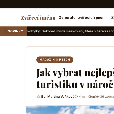
Zvířecí jména
Generátor zvířecích jmen
Z
bylky: Dokonalí mistři maskování, které v teráriu sotva najdete
NOVINKY
MAGAZÍN O PSECH
Jak vybrat nejlep
turistiku v náro
✍
Bc. Martina Vaňková
⏱ 4 min čtení
👁 36 zobra