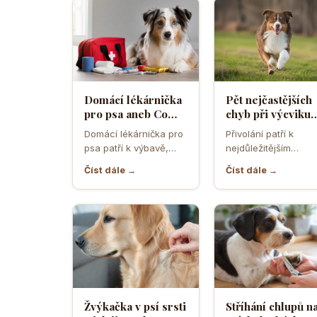
Domácí lékárnička
Pět nejčastějších
pro psa aneb Co
chyb při výcviku
musíte mít po ruce
přivolání které d
Domácí lékárnička pro
Přivolání patří k
pro případ nouze
většina pejskařů
psa patří k výbavě,
nejdůležitějším
která může v
dovednostem psa,
Číst dále →
Číst dále →
rozhodující chvíli
protože rozhoduje o
ušetřit čas,…
bezpečí, pohodě i o
tom,…
Žvýkačka v psí srsti
Stříhání chlupů n