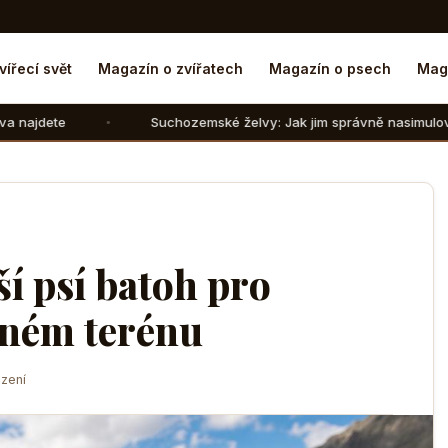
vířecí svět
Magazín o zvířatech
Magazín o psech
Mag
Suchozemské želvy: Jak jim správně nasimulovat zimní spánek v
ší psí batoh pro
čném terénu
zení