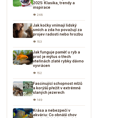
2025: Klasika, trendy a
inspirace
👁 248
Jak kočky vnímají lidský
smích a zda ho považují za
projev radosti nebo hrozbu
👁 153
Jak funguje paměť u ryb a
proč je mýtus o třech
vteřinách zlaté rybky dávno
vyvrácen
👁 152
Fascinující schopnost mlžů
a korýšů přežít v extrémně
slaných jezerech
👁 149
Krása a nebezpečí v
akváriu: Co obnáší chov