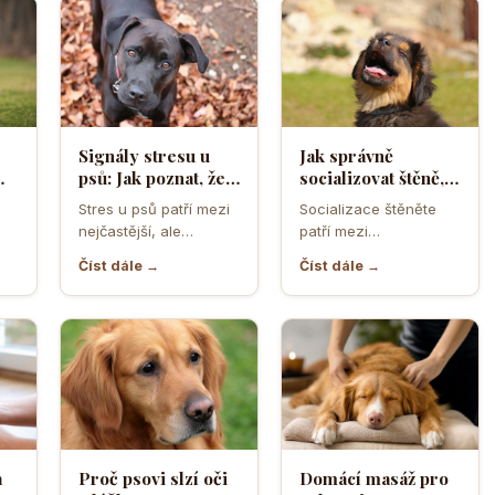
Signály stresu u
Jak správně
psů: Jak poznat, že
socializovat štěně,
ělá
se váš čtyřnohý
aby z něj vyrostl
Stres u psů patří mezi
Socializace štěněte
přítel necítí
sebevědomý a
nejčastější, ale
patří mezi
komfortně
klidný pes
zároveň
nejdůležitější úkoly
Číst dále →
Číst dále →
nejpodceňovanější
prvních měsíců života.
problémy každodenní
Právě v tomto období
péče. Může se…
se…
a
Proč psovi slzí oči
Domácí masáž pro