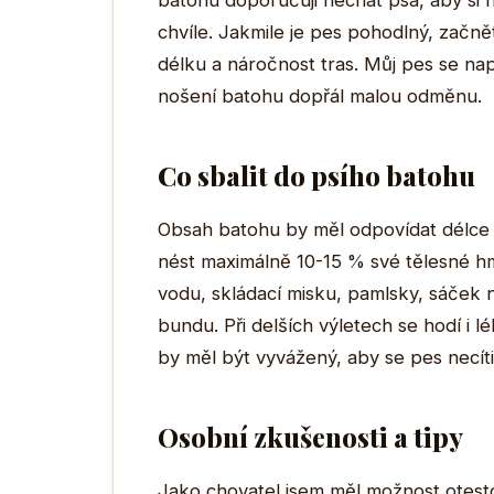
batohu doporučuji nechat psa, aby si 
chvíle. Jakmile je pes pohodlný, začn
délku a náročnost tras. Můj pes se na
nošení batohu dopřál malou odměnu.
Co sbalit do psího batohu
Obsah batohu by měl odpovídat délce a
nést maximálně 10-15 % své tělesné hm
vodu, skládací misku, pamlsky, sáček
bundu. Při delších výletech se hodí i 
by měl být vyvážený, aby se pes necít
Osobní zkušenosti a tipy
Jako chovatel jsem měl možnost otestov