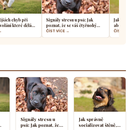
ějších chyb při
Signály stresu u psů: Jak
Jak sprá
volání které dělá
poznat, že se váš čtyřnohý
aby z ně
jskařů
přítel necítí komfortně
a klidný
→
ČÍST VÍCE →
ČÍST VÍ
Signály stresu u
Jak správně
psů: Jak poznat, že
socializovat štěně,