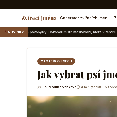
Zvířecí jména
Generátor zvířecích jmen
Z
pakobylky: Dokonalí mistři maskování, které v teráriu sotva najdete
NOVINKY
MAGAZÍN O PSECH
Jak vybrat psí j
✍
Bc. Martina Vaňková
⏱ 4 min čtení
👁 35 zobra