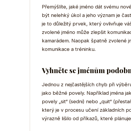
Přemýšlíte, jaké jméno dát svému nov
být nelehký úkol a jeho význam je ča
je to důležitý prvek, který ovlivňuje 
zvolené jméno může zlepšit komunikaci
kamarádem. Naopak špatně zvolené j
komunikace a tréninku.
Vyhněte se jménům podob
Jednou z nejčastějších chyb při výběr
jako běžné povely. Například jména j
povely „sit“ (sedni) nebo „quit“ (přes
který je v procesu učení základních po
výrazně lišilo od příkazů, které plánuj