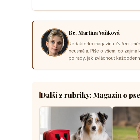
Bc. Martina Vaňková
Redaktorka magazínu Zvířecí-jména
neusmála. Píše o všem, co zajímá
po rady, jak zvládnout každodenní 
Další z rubriky: Magazín o ps