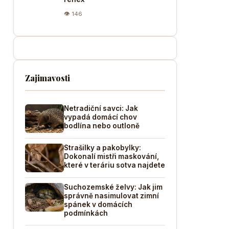
👁 146
Zajimavosti
Netradiční savci: Jak
vypadá domácí chov
bodlína nebo outloně
Strašilky a pakobylky:
Dokonalí mistři maskování,
které v teráriu sotva najdete
Suchozemské želvy: Jak jim
správně nasimulovat zimní
spánek v domácích
podmínkách