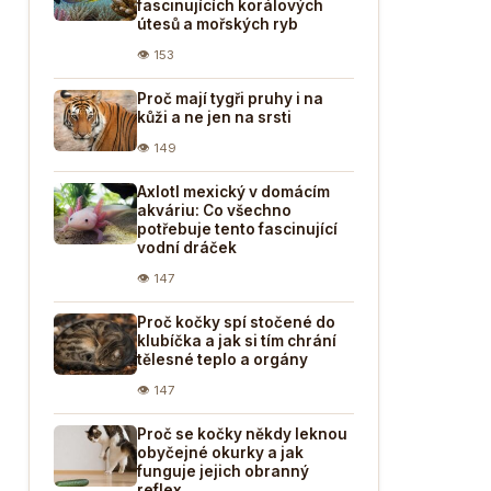
fascinujících korálových
útesů a mořských ryb
👁 153
Proč mají tygři pruhy i na
kůži a ne jen na srsti
👁 149
Axlotl mexický v domácím
akváriu: Co všechno
potřebuje tento fascinující
vodní dráček
👁 147
Proč kočky spí stočené do
klubíčka a jak si tím chrání
tělesné teplo a orgány
👁 147
Proč se kočky někdy leknou
obyčejné okurky a jak
funguje jejich obranný
reflex