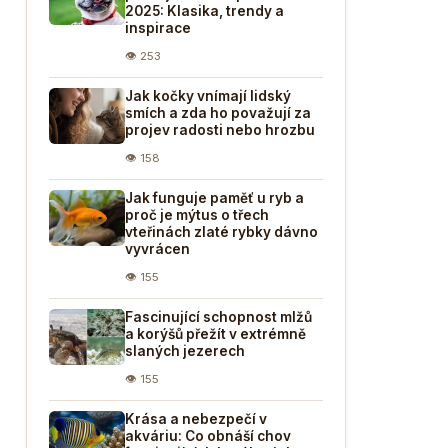
2025: Klasika, trendy a
inspirace
👁 253
Jak kočky vnímají lidský
smích a zda ho považují za
projev radosti nebo hrozbu
👁 158
Jak funguje paměť u ryb a
proč je mýtus o třech
vteřinách zlaté rybky dávno
vyvrácen
👁 155
Fascinující schopnost mlžů
a korýšů přežít v extrémně
slaných jezerech
👁 155
Krása a nebezpečí v
akváriu: Co obnáší chov