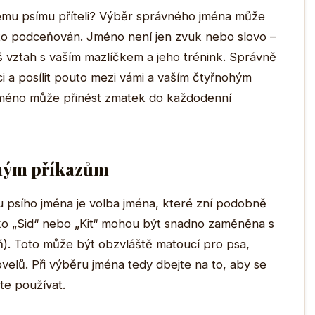
ému psímu příteli? Výběr správného jména může
sto podceňován. Jméno není jen zvuk nebo slovo –
váš vztah s vaším mazlíčkem a jeho trénink. Správně
 a posílit pouto mezi vámi a vaším čtyřnohým
méno může přinést zmatek do každodenní
ným příkazům
u psího jména je volba jména, které zní podobně
ako „Sid“ nebo „Kit“ mohou být snadno zaměněna s
taň). Toto může být obzvláště matoucí pro psa,
velů. Při výběru jména tedy dbejte na to, aby se
ete používat.