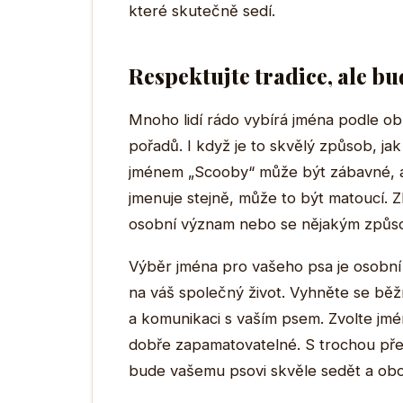
které skutečně sedí.
Respektujte tradice, ale bu
Mnoho lidí rádo vybírá jména podle obl
pořadů. I když je to skvělý způsob, jak n
jménem „Scooby“ může být zábavné, a
jmenuje stejně, může to být matoucí. Z
osobní význam nebo se nějakým způso
Výběr jména pro vašeho psa je osobn
na váš společný život. Vyhněte se bě
a komunikaci s vaším psem. Zvolte jméno
dobře zapamatovatelné. S trochou pře
bude vašemu psovi skvěle sedět a oboh