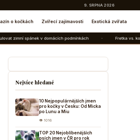
9. SRPNA 2026
azín o kočkách
Zvířecí zajímavosti
Exotická zvířata
ek v domácích podmínkách
Fretka vs. kočka: V čem se liší
Nejvíce hledané
10 Nejpopulárnějších jmen
pro kočky v Česku: Od Micka
po Lunu a Miu
👁 1016
TOP 20 Nejoblíbenějších
psích jmen v ČR pro rok