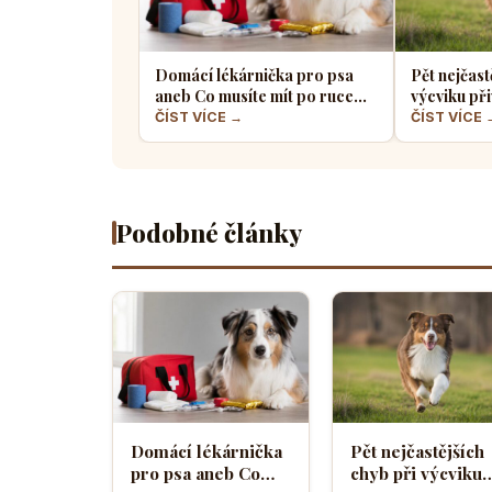
Domácí lékárnička pro psa
Pět nejčast
aneb Co musíte mít po ruce
výcviku při
pro případ nouze
většina pe
ČÍST VÍCE →
ČÍST VÍCE 
Podobné články
Domácí lékárnička
Pět nejčastějších
pro psa aneb Co
chyb při výcviku