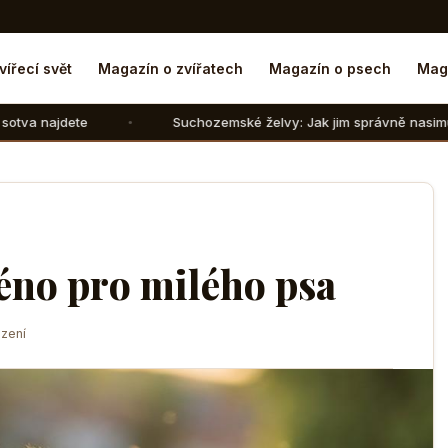
vířecí svět
Magazín o zvířatech
Magazín o psech
Mag
Suchozemské želvy: Jak jim správně nasimulovat zimní spán
méno pro milého psa
zení