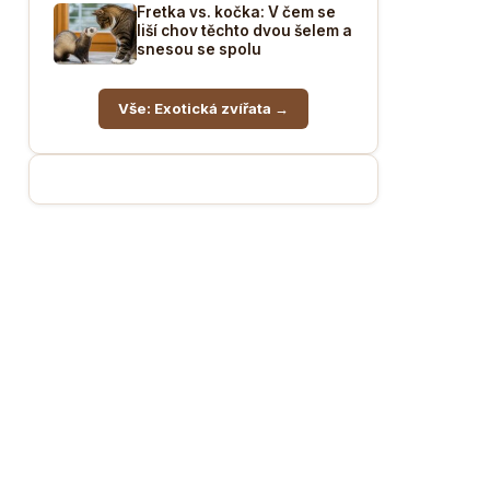
Fretka vs. kočka: V čem se
liší chov těchto dvou šelem a
snesou se spolu
Vše: Exotická zvířata →