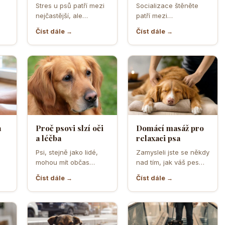
ělá
se váš čtyřnohý
aby z něj vyrostl
Stres u psů patří mezi
Socializace štěněte
přítel necítí
sebevědomý a
nejčastější, ale
patří mezi
komfortně
klidný pes
zároveň
nejdůležitější úkoly
Číst dále →
Číst dále →
nejpodceňovanější
prvních měsíců života.
problémy každodenní
Právě v tomto období
péče. Může se…
se…
a
Proč psovi slzí oči
Domácí masáž pro
a léčba
relaxaci psa
o
Psi, stejně jako lidé,
Zamysleli jste se někdy
mohou mít občas
nad tím, jak váš pes
,
problémy s očima, a
vnímá vaši přítomnost?
Číst dále →
Číst dále →
jedním z
Často se…
nejčastějších…