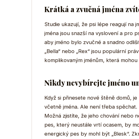
Krátká a zvučná jména zvít
Studie ukazují, že psi lépe reagují na 
jména jsou snazší na vyslovení a pro p
aby jméno bylo zvučné a snadno odliš
„Bella“ nebo „Rex“ jsou populární prá
komplikovaným jménům, která mohou b
Nikdy nevybírejte jméno u
Když si přinesete nové štěně domů, je
včetně jména. Ale není třeba spěchat. 
Možná zjistíte, že jeho chování nebo ně
pes, který neustále vrtí ocasem, by mo
energický pes by mohl být „Blesk“. Zkrá