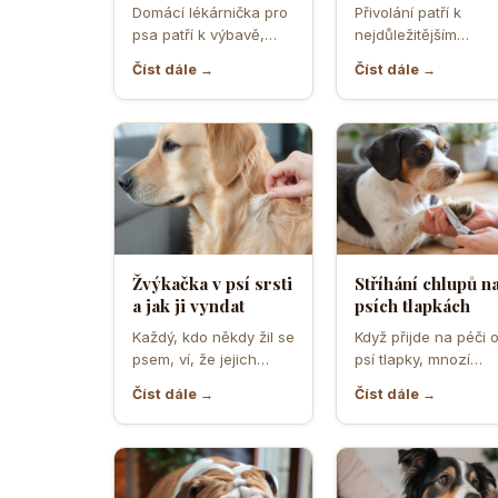
musíte mít po ruce
přivolání které d
Domácí lékárnička pro
Přivolání patří k
pro případ nouze
většina pejskařů
psa patří k výbavě,
nejdůležitějším
která může v
dovednostem psa,
Číst dále →
Číst dále →
rozhodující chvíli
protože rozhoduje o
ušetřit čas,…
bezpečí, pohodě i o
tom,…
Žvýkačka v psí srsti
Stříhání chlupů n
a jak ji vyndat
psích tlapkách
Každý, kdo někdy žil se
Když přijde na péči 
psem, ví, že jejich
psí tlapky, mnozí
zvědavost a touha
majitelé zvířat netuší
Číst dále →
Číst dále →
zkoumat svět…
jak důležité je…