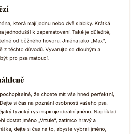
ězí
jména, která mají jednu nebo dvě slabiky. Krátká
sa jednodušší k zapamatování. Také je důležité,
itelné od běžného hovoru. Jména jako „Max“,
vě z těchto důvodů. Vyvarujte se dlouhým a
ýt pro psa matoucí.
náhleně
 pochopitelné, že chcete mít vše hned perfektní,
Dejte si čas na poznání osobnosti vašeho psa.
jaký fyzický rys inspiruje ideální jméno. Například
hl dostat jméno „Vrtule“, zatímco hravý a
tka, dejte si čas na to, abyste vybrali jméno,