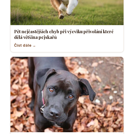
Pět nejčastějších chyb při výcviku přivolání které
dělá většina pejskařů
Číst dále →