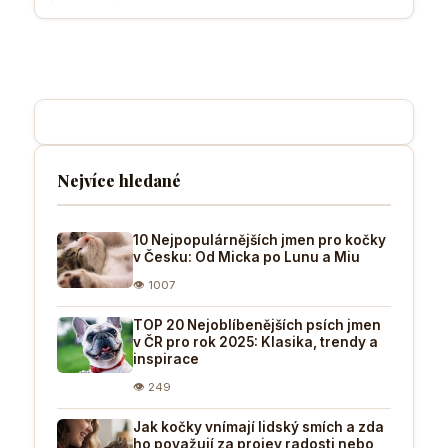
Nejvíce hledané
10 Nejpopulárnějších jmen pro kočky
v Česku: Od Micka po Lunu a Miu
👁 1007
TOP 20 Nejoblíbenějších psích jmen
v ČR pro rok 2025: Klasika, trendy a
inspirace
👁 249
Jak kočky vnímají lidský smích a zda
ho považují za projev radosti nebo