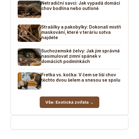
Netradiční savci: Jak vypadá domácí
chov bodlína nebo outloně
Strašilky a pakobylky: Dokonalí mistři
maskování, které v teráriu sotva
najdete
Suchozemské želvy: Jak jim správně
nasimulovat zimní spánek v
domácích podmínkách
Fretka vs. kočka: V čem se liší chov
těchto dvou šelem a snesou se spolu
Vše: Exotická zvířata →