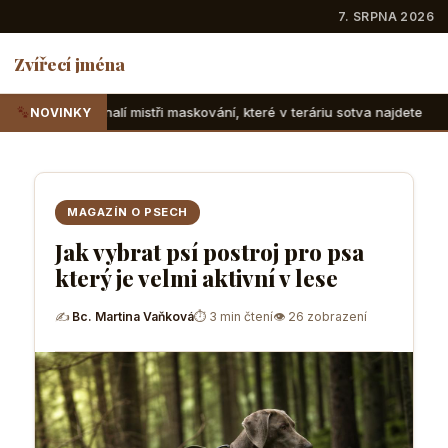
7. SRPNA 2026
Zvířecí jména
tři maskování, které v teráriu sotva najdete
Suchozemské 
NOVINKY
MAGAZÍN O PSECH
Jak vybrat psí postroj pro psa
který je velmi aktivní v lese
✍
Bc. Martina Vaňková
⏱ 3 min čtení
👁 26 zobrazení