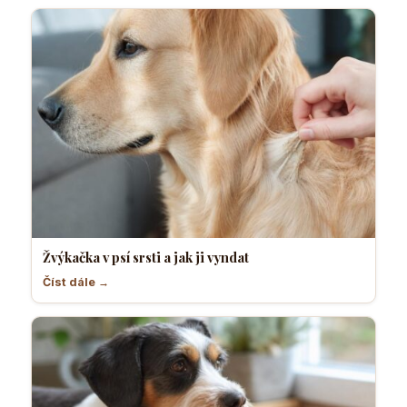
Žvýkačka v psí srsti a jak ji vyndat
Číst dále →