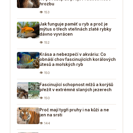
hrozbu
👁 153
Jak funguje paměť u ryb a proč je
mýtus o třech vteřinách zlaté rybky
dávno vyvrácen
👁 152
Krása a nebezpečí v akváriu: Co
obnáší chov fascinujících korálových
útesů a mořských ryb
👁 150
Fascinující schopnost mlžů a korýšů
přežít v extrémně slaných jezerech
👁 150
Proč mají tygři pruhy i na kůži a ne
jen na srsti
👁 144