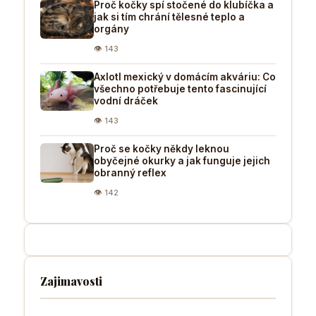
Proč kočky spí stočené do klubíčka a
jak si tím chrání tělesné teplo a
orgány
👁 143
Axlotl mexický v domácím akváriu: Co
všechno potřebuje tento fascinující
vodní dráček
👁 143
Proč se kočky někdy leknou
obyčejné okurky a jak funguje jejich
obranný reflex
👁 142
Zajimavosti