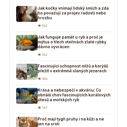
Jak kočky vnímají lidský smích a zda
ho považují za projev radosti nebo
hrozbu
👁 153
Jak funguje paměť u ryb a proč je
mýtus o třech vteřinách zlaté rybky
dávno vyvrácen
👁 152
Fascinující schopnost mlžů a korýšů
přežít v extrémně slaných jezerech
👁 150
Krása a nebezpečí v akváriu: Co
obnáší chov fascinujících korálových
útesů a mořských ryb
👁 147
Proč mají tygři pruhy i na kůži a ne
jen na srsti