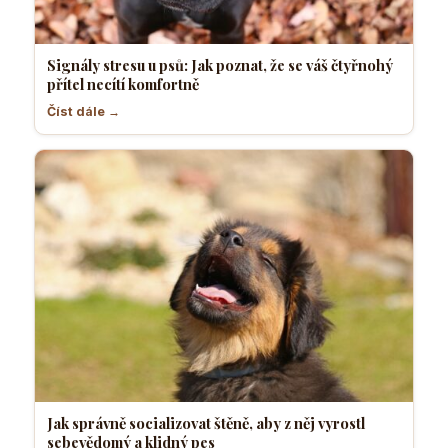
Signály stresu u psů: Jak poznat, že se váš čtyřnohý
přítel necítí komfortně
Číst dále →
Jak správně socializovat štěně, aby z něj vyrostl
sebevědomý a klidný pes