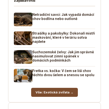
Zajimavosti
Netradiční savci: Jak vypadá domácí
chov bodlína nebo outloně
Strašilky a pakobylky: Dokonalí mistři
maskování, které v teráriu sotva
najdete
Suchozemské želvy: Jak jim správně
nasimulovat zimní spánek v
domácích podmínkách
Fretka vs. kočka: V čem se liší chov
těchto dvou šelem a snesou se spolu
Vše: Exotická zvířata →