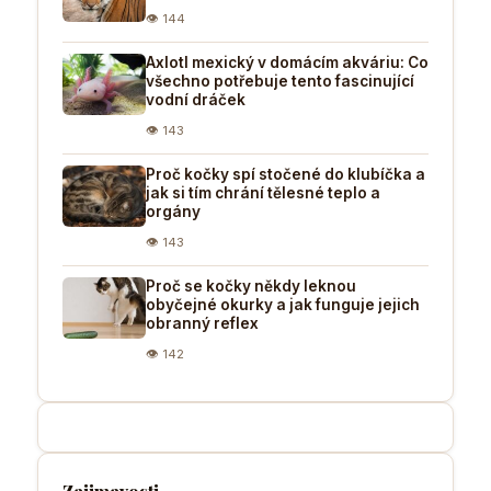
👁 144
Axlotl mexický v domácím akváriu: Co
všechno potřebuje tento fascinující
vodní dráček
👁 143
Proč kočky spí stočené do klubíčka a
jak si tím chrání tělesné teplo a
orgány
👁 143
Proč se kočky někdy leknou
obyčejné okurky a jak funguje jejich
obranný reflex
👁 142