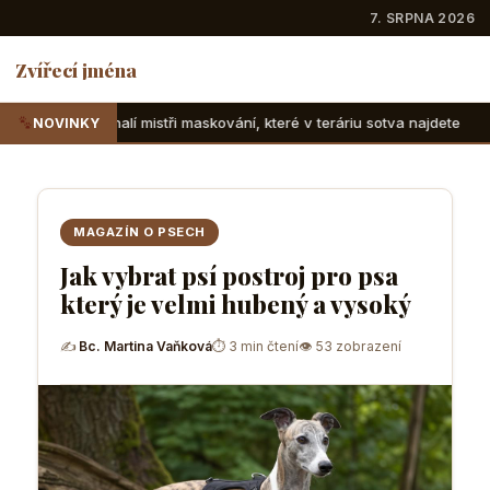
7. SRPNA 2026
Zvířecí jména
ři maskování, které v teráriu sotva najdete
Suchozemské že
NOVINKY
MAGAZÍN O PSECH
Jak vybrat psí postroj pro psa
který je velmi hubený a vysoký
✍
Bc. Martina Vaňková
⏱ 3 min čtení
👁 53 zobrazení