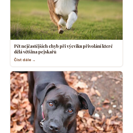
Pět nejčastějších chyb při výcviku přivolání které
dělá většina pejskařů
Číst dále →