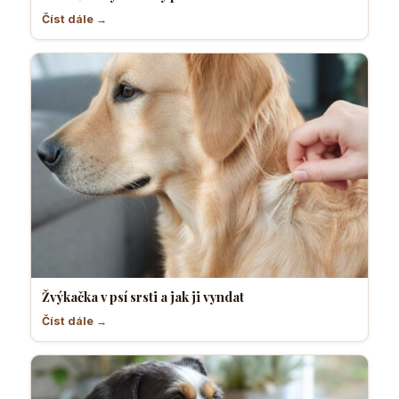
Číst dále →
Žvýkačka v psí srsti a jak ji vyndat
Číst dále →