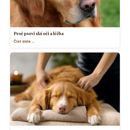
Proč psovi slzí oči a léčba
Číst dále →