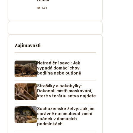
👁 141
Zajimavosti
Netradiční savci: Jak
vypadá domácí chov
bodlína nebo outloně
Strašilky a pakobylky:
Dokonalí mistři maskování,
které v teráriu sotva najdete
Suchozemské želvy: Jak jim
správně nasimulovat zimní
spánek v domácích
podmínkách