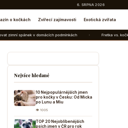
6. SRPNA 2026
azín o kočkách
Zvířecí zajímavosti
Exotická zvířata
v domácích podmínkách
Fretka vs. kočka: V čem se liší ch
Nejvíce hledané
10 Nejpopulárnějších jmen
pro kočky v Česku: Od Micka
po Lunu a Miu
👁 1005
TOP 20 Nejoblíbenějších
psích jmen v ČR pro rok