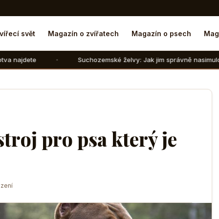
vířecí svět
Magazín o zvířatech
Magazín o psech
Mag
Suchozemské želvy: Jak jim správně nasimulovat zimní spánek 
stroj pro psa který je
zení