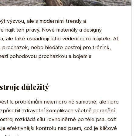
ýt výzvou, ale s moderními trendy a
e najít ten pravý. Nové materiály a designy
a, ale také usnadňují jeho vedení i pro majitele. Ať
m procházek, nebo hledáte postroj pro trénink,
mezi pohodovou procházkou a bojem s
stroje důležitý
e vést k problémům nejen pro ně samotné, ale i pro
e způsobit zdravotní komplikace včetně poranění
stroj rozkládá sílu rovnoměrně po těle psa, což
ťuje efektivnější kontrolu nad psem, což je klíčové