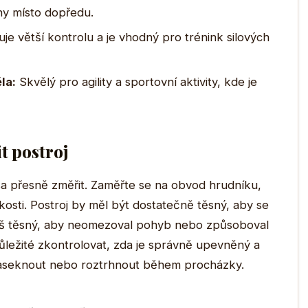
any místo dopředu.
je větší kontrolu a je vhodný pro trénink silových
la:
Skvělý pro agility a sportovní aktivity, kde je
t postroj
sa přesně změřit. Zaměřte se na obvod hrudníku,
kosti. Postroj by měl být dostatečně těsný, aby se
íliš těsný, aby neomezoval pohyb nebo způsoboval
důležité zkontrolovat, zda je správně upevněný a
zaseknout nebo roztrhnout během procházky.