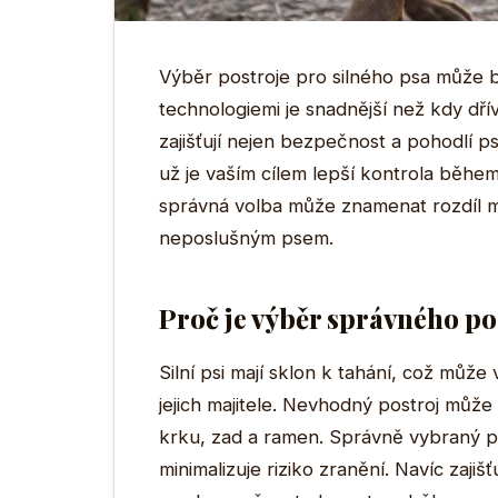
Výběr postroje pro silného psa může b
technologiemi je snadnější než kdy dřív
zajišťují nejen bezpečnost a pohodlí ps
už je vaším cílem lepší kontrola běhe
správná volba může znamenat rozdíl 
neposlušným psem.
Proč je výběr správného po
Silní psi mají sklon k tahání, což můž
jejich majitele. Nevhodný postroj můž
krku, zad a ramen. Správně vybraný po
minimalizuje riziko zranění. Navíc zajiš