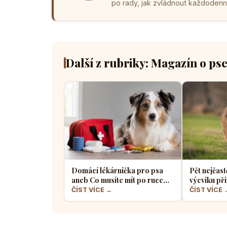
po rady, jak zvládnout každodenní 
Další z rubriky: Magazín o ps
Domácí lékárnička pro psa
Pět nejčast
aneb Co musíte mít po ruce
výcviku při
pro případ nouze
většina pe
ČÍST VÍCE →
ČÍST VÍCE 