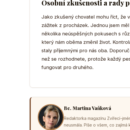
Osobní zkušenosti a rady p
Jako zkušený chovatel mohu říct, že 
zážitek z procházek. Jednou jsem měl
několika neúspěšných pokusech s různý
který nám oběma změnil život. Kontro
staly příjemnými pro nás oba. Doporuč
než se rozhodnete, protože každý pes 
fungovat pro druhého.
Bc. Martina Vaňková
Redaktorka magazínu Zvířecí-jména
neusmála. Píše o všem, co zajímá