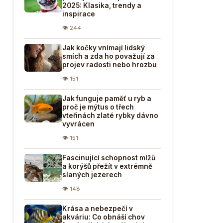
2025: Klasika, trendy a
inspirace
👁 244
Jak kočky vnímají lidský
smích a zda ho považují za
projev radosti nebo hrozbu
👁 151
Jak funguje paměť u ryb a
proč je mýtus o třech
vteřinách zlaté rybky dávno
vyvrácen
👁 151
Fascinující schopnost mlžů
a korýšů přežít v extrémně
slaných jezerech
👁 148
Krása a nebezpečí v
akváriu: Co obnáší chov