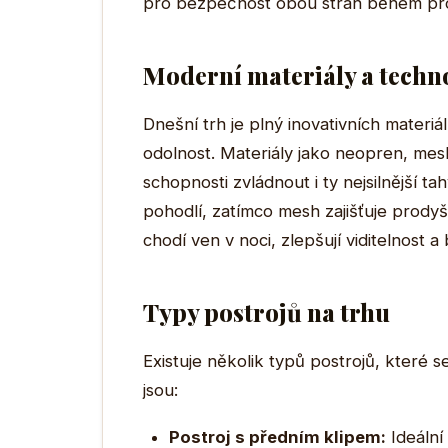
pro bezpečnost obou stran během pr
Moderní materiály a techn
Dnešní trh je plný inovativních materiál
odolnost. Materiály jako neopren, mesh
schopnosti zvládnout i ty nejsilnější 
pohodlí, zatímco mesh zajišťuje prodyšn
chodí ven v noci, zlepšují viditelnost 
Typy postrojů na trhu
Existuje několik typů postrojů, které s
jsou:
Postroj s předním klipem:
Ideální 