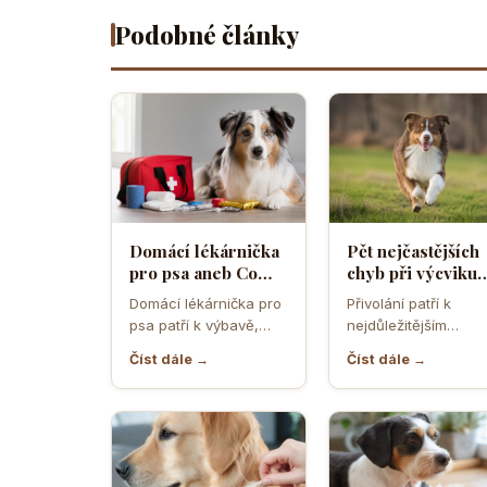
Podobné články
Domácí lékárnička
Pět nejčastějších
pro psa aneb Co
chyb při výcviku
musíte mít po ruce
přivolání které d
Domácí lékárnička pro
Přivolání patří k
pro případ nouze
většina pejskařů
psa patří k výbavě,
nejdůležitějším
která může v
dovednostem psa,
Číst dále →
Číst dále →
rozhodující chvíli
protože rozhoduje o
ušetřit čas,…
bezpečí, pohodě i o
tom,…