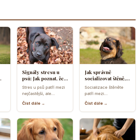
Signály stresu u
Jak správně
psů: Jak poznat, že
socializovat štěně,
ělá
se váš čtyřnohý
aby z něj vyrostl
Stres u psů patří mezi
Socializace štěněte
přítel necítí
sebevědomý a
nejčastější, ale
patří mezi
komfortně
klidný pes
zároveň
nejdůležitější úkoly
Číst dále →
Číst dále →
nejpodceňovanější
prvních měsíců života.
problémy každodenní
Právě v tomto období
péče. Může se…
se…