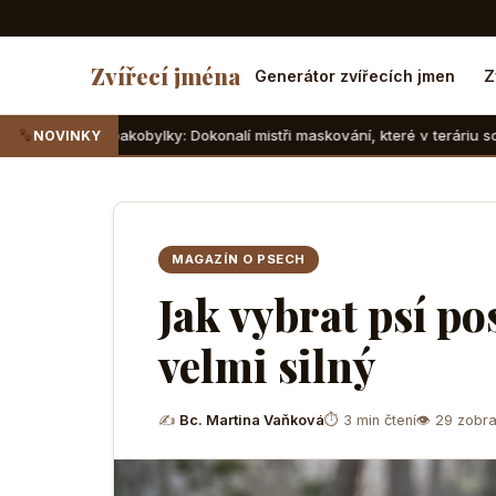
Zvířecí jména
Generátor zvířecích jmen
Z
obylky: Dokonalí mistři maskování, které v teráriu sotva najdete
NOVINKY
MAGAZÍN O PSECH
Jak vybrat psí po
velmi silný
✍
Bc. Martina Vaňková
⏱ 3 min čtení
👁 29 zobra