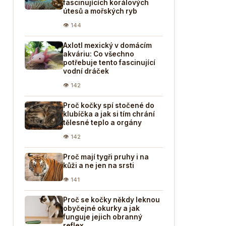
fascinujících korálových
útesů a mořských ryb
👁 144
Axlotl mexický v domácím
akváriu: Co všechno
potřebuje tento fascinující
vodní dráček
👁 142
Proč kočky spí stočené do
klubíčka a jak si tím chrání
tělesné teplo a orgány
👁 142
Proč mají tygři pruhy i na
kůži a ne jen na srsti
👁 141
Proč se kočky někdy leknou
obyčejné okurky a jak
funguje jejich obranný
reflex