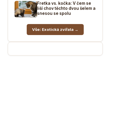
Fretka vs. kočka: V čem se
liší chov těchto dvou šelem a
snesou se spolu
Vše: Exotická zvířata →