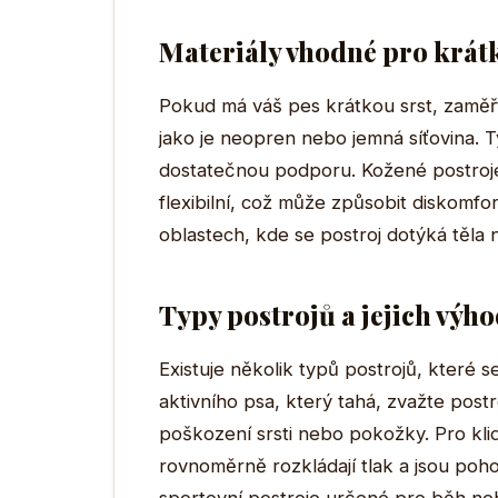
Materiály vhodné pro krát
Pokud má váš pes krátkou srst, zaměř
jako je neopren nebo jemná síťovina. Ty
dostatečnou podporu. Kožené postroje
flexibilní, což může způsobit diskomfo
oblastech, kde se postroj dotýká těla n
Typy postrojů a jejich výh
Existuje několik typů postrojů, které 
aktivního psa, který tahá, zvažte post
poškození srsti nebo pokožky. Pro klidn
rovnoměrně rozkládají tlak a jsou poh