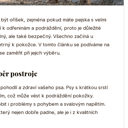
být oříšek, zejména pokud máte pejska s velmi
jší k odřeninám a podráždění, proto je důležité
dlný, ale také bezpečný. Všechno začíná u
šetrný k pokožce. V tomto článku se podíváme na
e zaměřit při jejich výběru.
běr postroje
pohodlí a zdraví vašeho psa. Psy s krátkou srstí
ím, což může vést k podráždění pokožky.
bit i problémy s pohybem a svalovým napětím.
který nejen dobře padne, ale je i z kvalitních