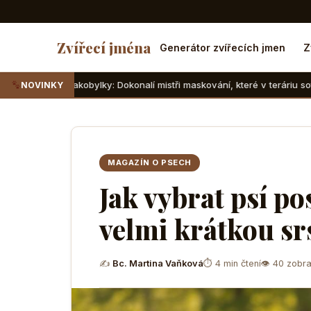
Zvířecí jména
Generátor zvířecích jmen
Z
bylky: Dokonalí mistři maskování, které v teráriu sotva najdete
NOVINKY
MAGAZÍN O PSECH
Jak vybrat psí po
velmi krátkou sr
✍
Bc. Martina Vaňková
⏱ 4 min čtení
👁 40 zobra