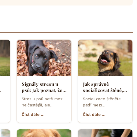
Signály stresu u
Jak správně
psů: Jak poznat, že
socializovat štěně,
ělá
se váš čtyřnohý
aby z něj vyrostl
Stres u psů patří mezi
Socializace štěněte
přítel necítí
sebevědomý a
nejčastější, ale
patří mezi
komfortně
klidný pes
zároveň
nejdůležitější úkoly
Číst dále →
Číst dále →
nejpodceňovanější
prvních měsíců života.
problémy každodenní
Právě v tomto období
péče. Může se…
se…