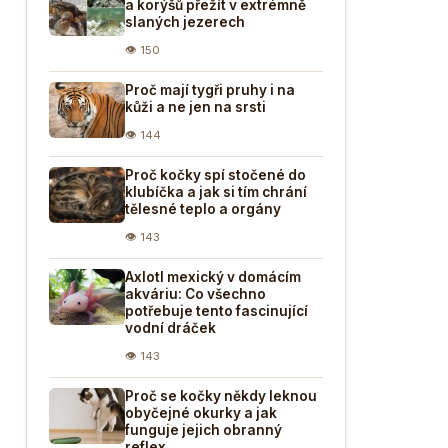
a korýšů přežít v extrémně
slaných jezerech
👁 150
Proč mají tygři pruhy i na
kůži a ne jen na srsti
👁 144
Proč kočky spí stočené do
klubíčka a jak si tím chrání
tělesné teplo a orgány
👁 143
Axlotl mexický v domácím
akváriu: Co všechno
potřebuje tento fascinující
vodní dráček
👁 143
Proč se kočky někdy leknou
obyčejné okurky a jak
funguje jejich obranný
reflex