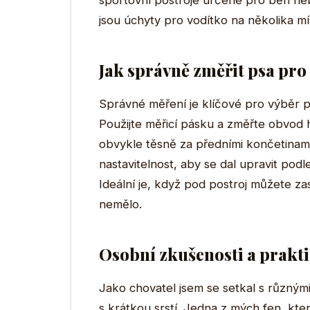
sportovní postroje určené pro běh neb
jsou úchyty pro vodítko na několika mí
Jak správně změřit psa pro
Správné měření je klíčové pro výběr po
Použijte měřicí pásku a změřte obvod h
obvykle těsně za předními končetinami
nastavitelnost, aby se dal upravit podl
Ideální je, když pod postroj můžete za
nemělo.
Osobní zkušenosti a prakti
Jako chovatel jsem se setkal s různým
s krátkou srstí. Jedna z mých fen, kte