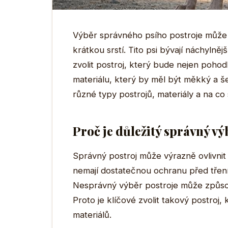
Výběr správného psího postroje může 
krátkou srstí. Tito psi bývají náchylně
zvolit postroj, který bude nejen poho
materiálu, který by měl být měkký a 
různé typy postrojů, materiály a na co s
Proč je důležitý správný vý
Správný postroj může výrazně ovlivnit 
nemají dostatečnou ochranu před třen
Nesprávný výběr postroje může způso
Proto je klíčové zvolit takový postroj, 
materiálů.