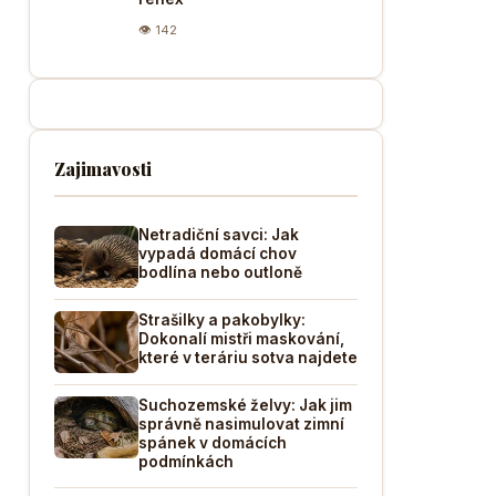
👁 142
Zajimavosti
Netradiční savci: Jak
vypadá domácí chov
bodlína nebo outloně
Strašilky a pakobylky:
Dokonalí mistři maskování,
které v teráriu sotva najdete
Suchozemské želvy: Jak jim
správně nasimulovat zimní
spánek v domácích
podmínkách