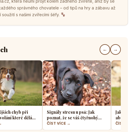
.cz, která neumí projít kolem žádného zvířete, aniž by se
 každého správného chovatele – od tipů na hry a zábavu až
soužití s našimi zvířecími šéfy.
ech
←
→
ějších chyb při
Signály stresu u psů: Jak
Jak sprá
volání které dělá
poznat, že se váš čtyřnohý
aby z ně
jskařů
přítel necítí komfortně
a klidný
→
ČÍST VÍCE →
ČÍST VÍ