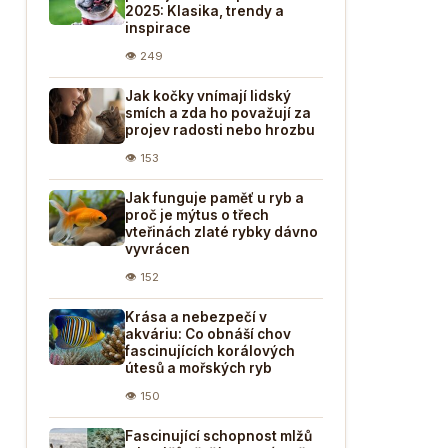
2025: Klasika, trendy a
inspirace
👁 249
Jak kočky vnímají lidský
smích a zda ho považují za
projev radosti nebo hrozbu
👁 153
Jak funguje paměť u ryb a
proč je mýtus o třech
vteřinách zlaté rybky dávno
vyvrácen
👁 152
Krása a nebezpečí v
akváriu: Co obnáší chov
fascinujících korálových
útesů a mořských ryb
👁 150
Fascinující schopnost mlžů