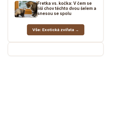
Fretka vs. kočka: V čem se
liší chov těchto dvou šelem a
snesou se spolu
Vše: Exotická zvířata →