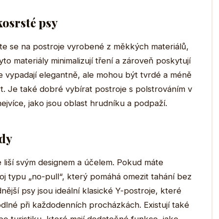
kosrsté psy
te se na postroje vyrobené z měkkých materiálů,
to materiály minimalizují tření a zároveň poskytují
 vypadají elegantně, ale mohou být tvrdé a méně
rt. Je také dobré vybírat postroje s polstrováním v
ejvíce, jako jsou oblast hrudníku a podpaží.
ody
se liší svým designem a účelem. Pokud máte
roj typu „no-pull“, který pomáhá omezit tahání bez
ější psy jsou ideální klasické Y-postroje, které
odlné při každodenních procházkách. Existují také