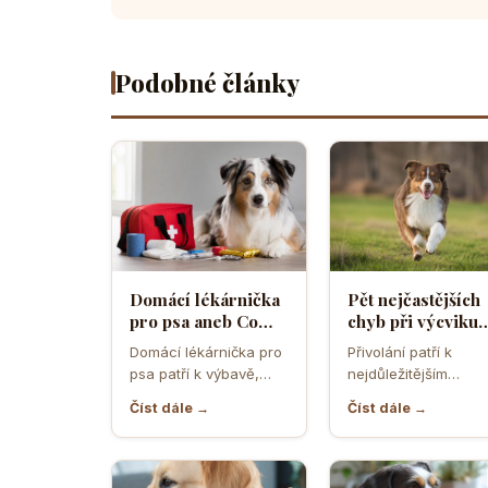
Podobné články
Domácí lékárnička
Pět nejčastějších
pro psa aneb Co
chyb při výcviku
musíte mít po ruce
přivolání které d
Domácí lékárnička pro
Přivolání patří k
pro případ nouze
většina pejskařů
psa patří k výbavě,
nejdůležitějším
která může v
dovednostem psa,
Číst dále →
Číst dále →
rozhodující chvíli
protože rozhoduje o
ušetřit čas,…
bezpečí, pohodě i o
tom,…