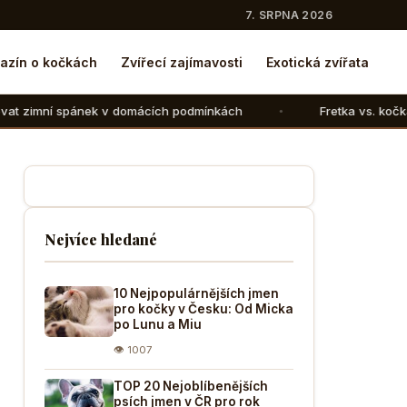
7. SRPNA 2026
azín o kočkách
Zvířecí zajímavosti
Exotická zvířata
 domácích podmínkách
Fretka vs. kočka: V čem se liší cho
Nejvíce hledané
10 Nejpopulárnějších jmen
pro kočky v Česku: Od Micka
po Lunu a Miu
👁 1007
TOP 20 Nejoblíbenějších
psích jmen v ČR pro rok