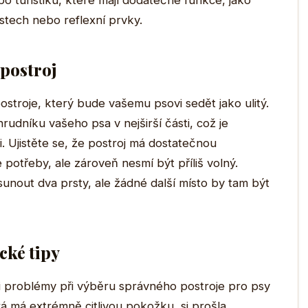
o turistiku, které mají dodatečné funkce, jako
stech nebo reflexní prvky.
 postroj
stroje, který bude vašemu psovi sedět jako ulitý.
rudníku vašeho psa v nejširší části, což je
. Ujistěte se, že postroj má dostatečnou
e potřeby, ale zároveň nesmí být příliš volný.
sunout dva prsty, ale žádné další místo by tam být
cké tipy
i problémy při výběru správného postroje pro psy
rá má extrémně citlivou pokožku, si prošla