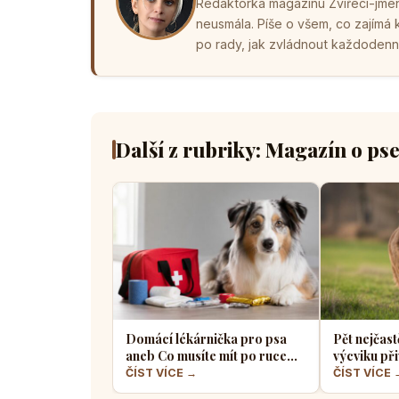
Redaktorka magazínu Zvířecí-jména
neusmála. Píše o všem, co zajímá
po rady, jak zvládnout každodenní 
Další z rubriky: Magazín o ps
Domácí lékárnička pro psa
Pět nejčast
aneb Co musíte mít po ruce
výcviku při
pro případ nouze
většina pe
ČÍST VÍCE →
ČÍST VÍCE 