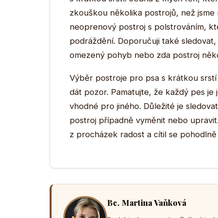
zkouškou několika postrojů, než jsme 
neoprenový postroj s polstrováním, kt
podráždění. Doporučuji také sledovat,
omezený pohyb nebo zda postroj někd
Výběr postroje pro psa s krátkou srstí
dát pozor. Pamatujte, že každý pes je
vhodné pro jiného. Důležité je sledov
postroj případně vyměnit nebo upravit.
z procházek radost a cítil se pohodln
Bc. Martina Vaňková