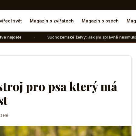
vířecí svět
Magazín o zvířatech
Magazín o psech
Mag
Suchozemské želvy: Jak jim správně nasimulovat zimní spánek v
stroj pro psa který má
st
zení