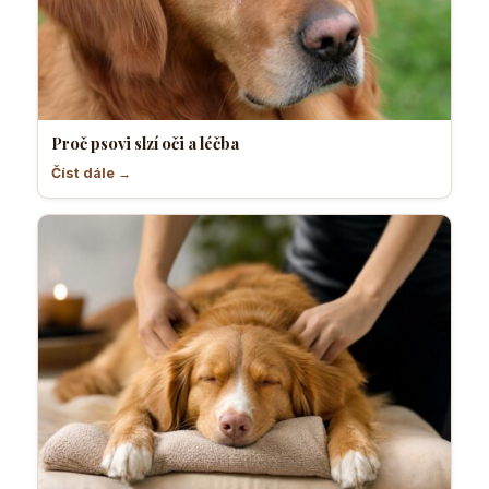
Proč psovi slzí oči a léčba
Číst dále →