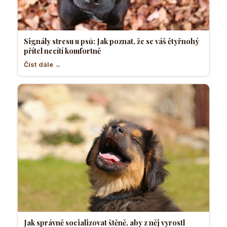
Signály stresu u psů: Jak poznat, že se váš čtyřnohý
přítel necítí komfortně
Číst dále →
Jak správně socializovat štěně, aby z něj vyrostl