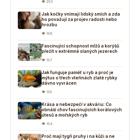
👁 253
Jak kočky vnímají lidský smích a zda
ho považují za projev radosti nebo
hrozbu
👁 158
Fascinující schopnost mlžů a korýšů
přežít v extrémně slaných jezerech
👁 157
Jak funguje paměť u ryb a proč je
mýtus o třech vteřinách zlaté rybky
dávno vyvrácen
👁 155
Krása a nebezpečí v akváriu: Co
obnáší chov fascinujících korálových
útesů a mořských ryb
👁 154
Proč mají tygři pruhy i na kůži a ne