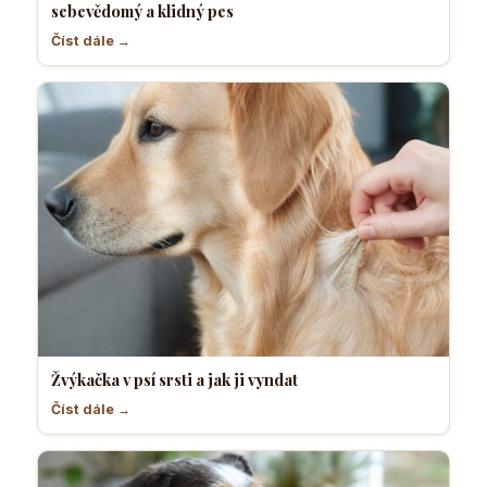
sebevědomý a klidný pes
Číst dále →
Žvýkačka v psí srsti a jak ji vyndat
Číst dále →