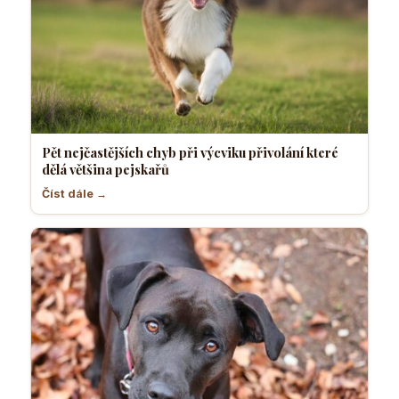
Pět nejčastějších chyb při výcviku přivolání které
dělá většina pejskařů
Číst dále →