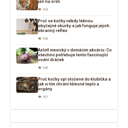
jen na srsti
👁 149
Proč se kočky někdy leknou
obyčejné okurky a jak funguje jejich
obranný reflex
👁 148
Axlotl mexický v domácím akváriu: Co
všechno potřebuje tento fascinující
vodní dráček
👁 148
Proč kočky spí stočené do klubíčka a
jak si tím chrání tělesné teplo a
orgány
👁 147