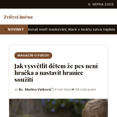
9. SRPNA 2026
Zvířecí jména
istři maskování, které v teráriu sotva najdete
Suchozemské
NOVINKY
MAGAZÍN O PSECH
Jak vysvětlit dětem že pes není
hračka a nastavit hranice
soužití
✍
Bc. Martina Vaňková
⏱ 4 min čtení
👁 58 zobrazení