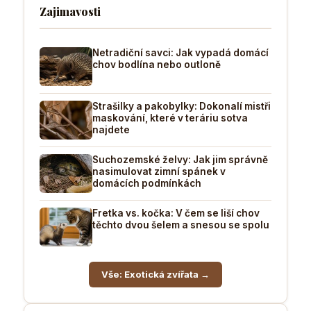
Zajimavosti
Netradiční savci: Jak vypadá domácí
chov bodlína nebo outloně
Strašilky a pakobylky: Dokonalí mistři
maskování, které v teráriu sotva
najdete
Suchozemské želvy: Jak jim správně
nasimulovat zimní spánek v
domácích podmínkách
Fretka vs. kočka: V čem se liší chov
těchto dvou šelem a snesou se spolu
Vše: Exotická zvířata →