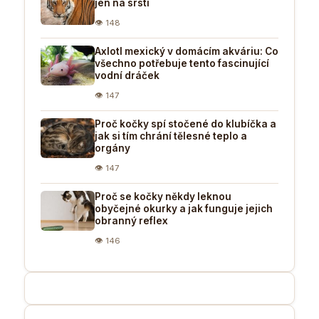
jen na srsti
👁 148
Axlotl mexický v domácím akváriu: Co
všechno potřebuje tento fascinující
vodní dráček
👁 147
Proč kočky spí stočené do klubíčka a
jak si tím chrání tělesné teplo a
orgány
👁 147
Proč se kočky někdy leknou
obyčejné okurky a jak funguje jejich
obranný reflex
👁 146