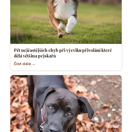
Pět nejčastějších chyb při výcviku přivolání které
dělá většina pejskařů
Číst dále →