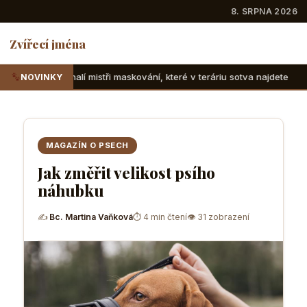
8. SRPNA 2026
Zvířecí jména
tři maskování, které v teráriu sotva najdete
Suchozemské ž
NOVINKY
MAGAZÍN O PSECH
Jak změřit velikost psího
náhubku
✍
Bc. Martina Vaňková
⏱ 4 min čtení
👁 31 zobrazení