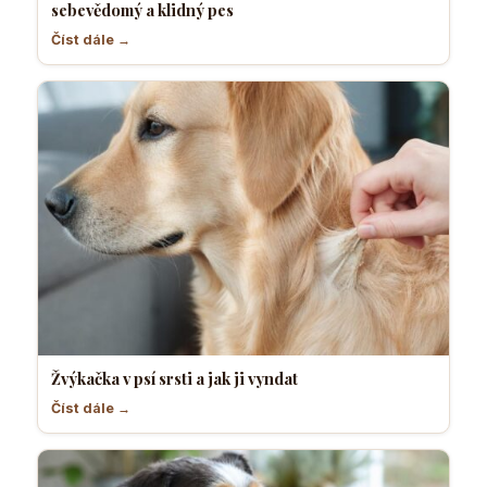
sebevědomý a klidný pes
Číst dále →
Žvýkačka v psí srsti a jak ji vyndat
Číst dále →