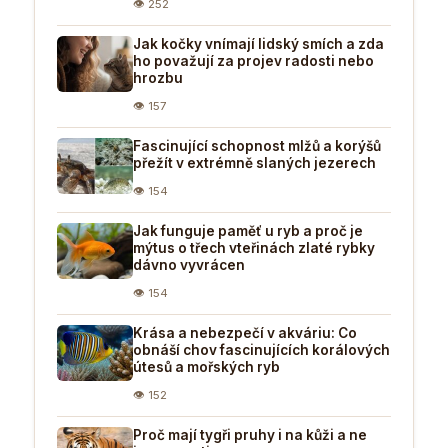
👁 252
Jak kočky vnímají lidský smích a zda
ho považují za projev radosti nebo
hrozbu
👁 157
Fascinující schopnost mlžů a korýšů
přežít v extrémně slaných jezerech
👁 154
Jak funguje paměť u ryb a proč je
mýtus o třech vteřinách zlaté rybky
dávno vyvrácen
👁 154
Krása a nebezpečí v akváriu: Co
obnáší chov fascinujících korálových
útesů a mořských ryb
👁 152
Proč mají tygři pruhy i na kůži a ne