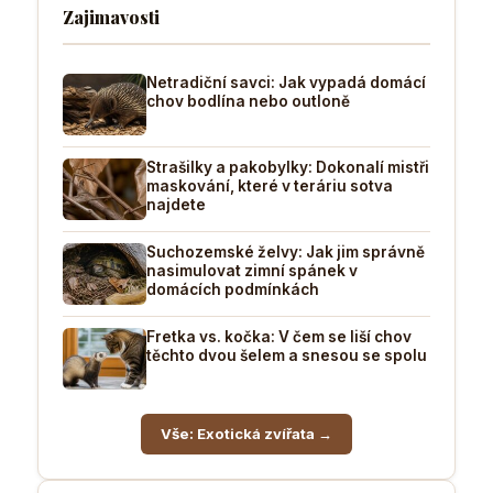
Zajimavosti
Netradiční savci: Jak vypadá domácí
chov bodlína nebo outloně
Strašilky a pakobylky: Dokonalí mistři
maskování, které v teráriu sotva
najdete
Suchozemské želvy: Jak jim správně
nasimulovat zimní spánek v
domácích podmínkách
Fretka vs. kočka: V čem se liší chov
těchto dvou šelem a snesou se spolu
Vše: Exotická zvířata →