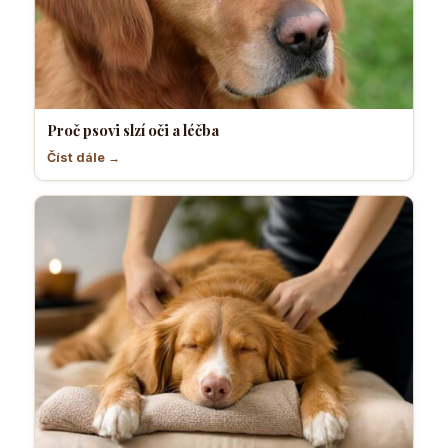
Proč psovi slzí oči a léčba
Číst dále →