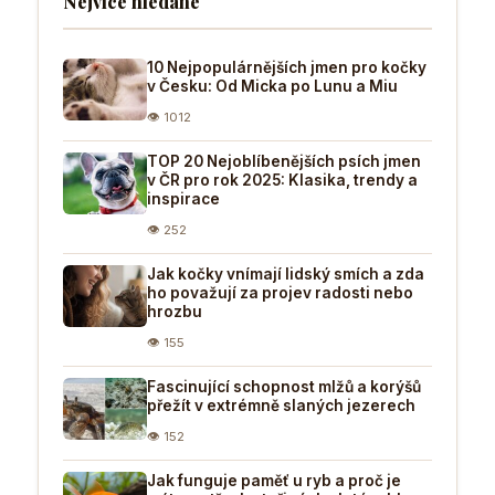
Nejvíce hledané
10 Nejpopulárnějších jmen pro kočky
v Česku: Od Micka po Lunu a Miu
👁 1012
TOP 20 Nejoblíbenějších psích jmen
v ČR pro rok 2025: Klasika, trendy a
inspirace
👁 252
Jak kočky vnímají lidský smích a zda
ho považují za projev radosti nebo
hrozbu
👁 155
Fascinující schopnost mlžů a korýšů
přežít v extrémně slaných jezerech
👁 152
Jak funguje paměť u ryb a proč je