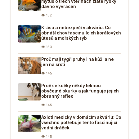
mýtus o třech vteřinách zlaté rybky
dávno vyvrácen
👁 152
Krása a nebezpečí v akváriu: Co
obnáší chov fascinujících korálových
útesů a mořských ryb
👁 150
Proč mají tygři pruhy i na kůži a ne
jen na srsti
👁 145
Proč se kočky někdy leknou
obyčejné okurky a jak funguje jejich
obranný reflex
👁 145
Axlotl mexický v domácím akváriu: Co
všechno potřebuje tento fascinující
vodní dráček
👁 145