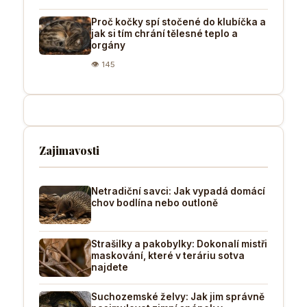
Proč kočky spí stočené do klubíčka a
jak si tím chrání tělesné teplo a
orgány
👁 145
Zajimavosti
Netradiční savci: Jak vypadá domácí
chov bodlína nebo outloně
Strašilky a pakobylky: Dokonalí mistři
maskování, které v teráriu sotva
najdete
Suchozemské želvy: Jak jim správně