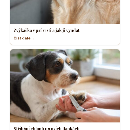
Žvýkačka v psí srsti a jak ji vyndat
Číst dále →
Stříhání chlupů na psích tlapkách