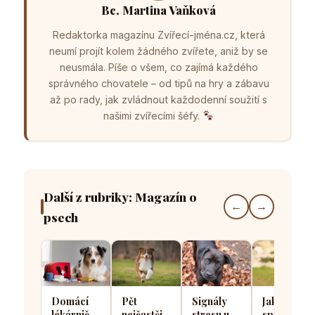
Bc. Martina Vaňková
Redaktorka magazínu Zvířecí-jména.cz, která
neumí projít kolem žádného zvířete, aniž by se
neusmála. Píše o všem, co zajímá každého
správného chovatele – od tipů na hry a zábavu
až po rady, jak zvládnout každodenní soužití s
našimi zvířecími šéfy.
Další z rubriky: Magazín o
←
→
psech
Domácí
Pět
Signály
Jak
lékárnička
nejčastějších
stresu u
správně