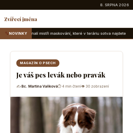
8. SRPNA 2026
Zvířecí jména
tři maskování, které v teráriu sotva najdete
Suchozemské 
NOVINKY
MAGAZÍN O PSECH
Je váš pes levák nebo pravák
✍
Bc. Martina Vaňková
⏱ 4 min čtení
👁 30 zobrazení