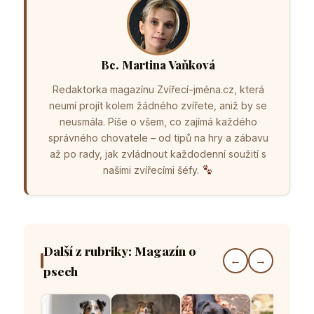
Bc. Martina Vaňková
Redaktorka magazínu Zvířecí-jména.cz, která
neumí projít kolem žádného zvířete, aniž by se
neusmála. Píše o všem, co zajímá každého
správného chovatele – od tipů na hry a zábavu
až po rady, jak zvládnout každodenní soužití s
našimi zvířecími šéfy.
Další z rubriky: Magazín o
←
→
psech