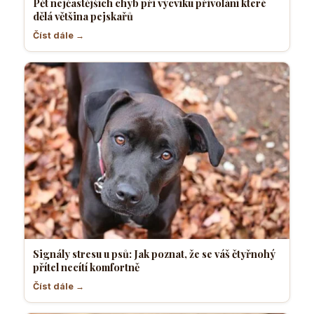
Pět nejčastějších chyb při výcviku přivolání které
dělá většina pejskařů
Číst dále →
Signály stresu u psů: Jak poznat, že se váš čtyřnohý
přítel necítí komfortně
Číst dále →