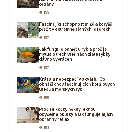
orgány
👁 159
Fascinující schopnost mlžů a korýšů
přežít v extrémně slaných jezerech
👁 157
Jak funguje paměť u ryb a proč je
mýtus o třech vteřinách zlaté rybky
dávno vyvrácen
👁 157
Krása a nebezpečí v akváriu: Co
obnáší chov fascinujících korálových
útesů a mořských ryb
👁 155
Proč se kočky někdy leknou
obyčejné okurky a jak funguje jejich
obranný reflex
👁 153