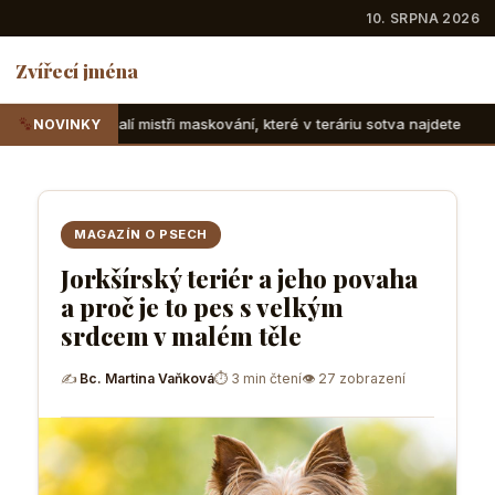
10. SRPNA 2026
Zvířecí jména
tři maskování, které v teráriu sotva najdete
Suchozemské 
NOVINKY
MAGAZÍN O PSECH
Jorkšírský teriér a jeho povaha
a proč je to pes s velkým
srdcem v malém těle
✍
Bc. Martina Vaňková
⏱ 3 min čtení
👁 27 zobrazení