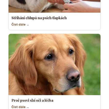
Stříhání chlupů na psích tlapkách
Číst dále →
Proč psovi slzí oči a léčba
Číst dále →