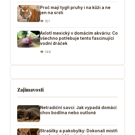
Proč mají tygři pruhy i na kůži a ne
jen na srsti
👁 151
Axlotl mexický v domácím akváriu: Co
všechno potřebuje tento fascinující
vodní dráček
👁 149
Zajimavosti
Netradiční savci: Jak vypadá domácí
chov bodlína nebo outloně
Strašilky a pakobylky: Dokonalí mistři