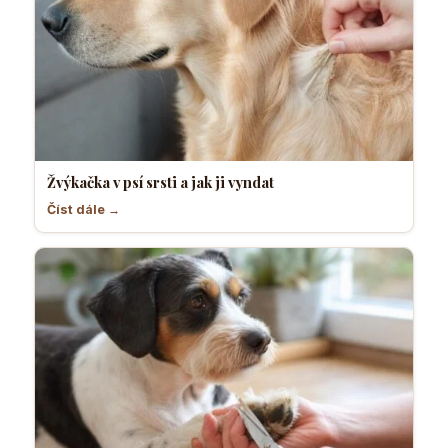
Žvýkačka v psí srsti a jak ji vyndat
Číst dále →