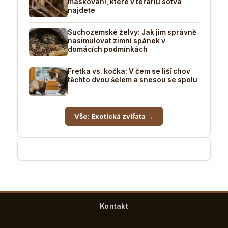
maskování, které v teráriu sotva
najdete
Suchozemské želvy: Jak jim správně
nasimulovat zimní spánek v
domácích podmínkách
Fretka vs. kočka: V čem se liší chov
těchto dvou šelem a snesou se spolu
Vše: Exotická zvířata →
Kontakt