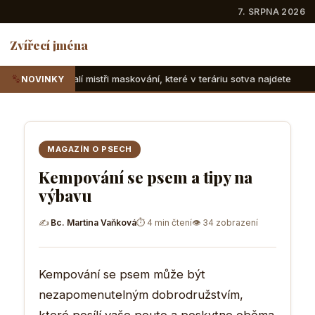
7. SRPNA 2026
Zvířecí jména
tři maskování, které v teráriu sotva najdete
Suchozemské ž
NOVINKY
MAGAZÍN O PSECH
Kempování se psem a tipy na
výbavu
✍
Bc. Martina Vaňková
⏱ 4 min čtení
👁 34 zobrazení
Kempování se psem může být
nezapomenutelným dobrodružstvím,