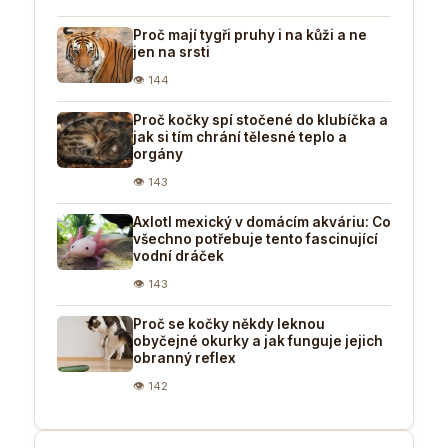
Proč mají tygři pruhy i na kůži a ne
jen na srsti
👁 144
Proč kočky spí stočené do klubíčka a
jak si tím chrání tělesné teplo a
orgány
👁 143
Axlotl mexický v domácím akváriu: Co
všechno potřebuje tento fascinující
vodní dráček
👁 143
Proč se kočky někdy leknou
obyčejné okurky a jak funguje jejich
obranný reflex
👁 142