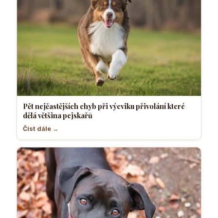
Pět nejčastějších chyb při výcviku přivolání které
dělá většina pejskařů
Číst dále →