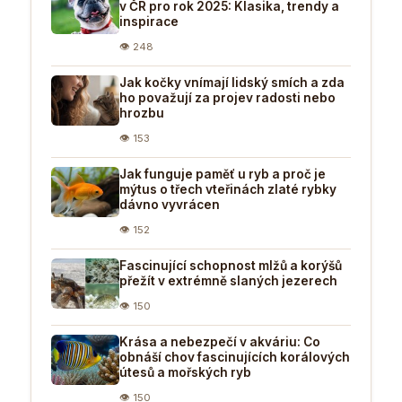
v ČR pro rok 2025: Klasika, trendy a
inspirace
👁 248
Jak kočky vnímají lidský smích a zda
ho považují za projev radosti nebo
hrozbu
👁 153
Jak funguje paměť u ryb a proč je
mýtus o třech vteřinách zlaté rybky
dávno vyvrácen
👁 152
Fascinující schopnost mlžů a korýšů
přežít v extrémně slaných jezerech
👁 150
Krása a nebezpečí v akváriu: Co
obnáší chov fascinujících korálových
útesů a mořských ryb
👁 150