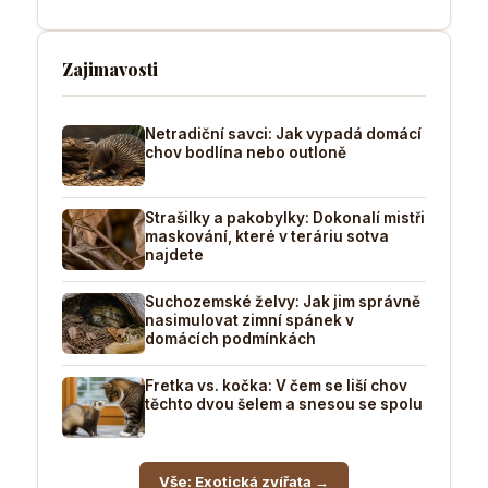
Zajimavosti
Netradiční savci: Jak vypadá domácí
chov bodlína nebo outloně
Strašilky a pakobylky: Dokonalí mistři
maskování, které v teráriu sotva
najdete
Suchozemské želvy: Jak jim správně
nasimulovat zimní spánek v
domácích podmínkách
Fretka vs. kočka: V čem se liší chov
těchto dvou šelem a snesou se spolu
Vše: Exotická zvířata →