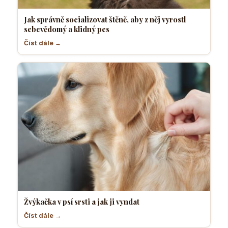
Jak správně socializovat štěně, aby z něj vyrostl
sebevědomý a klidný pes
Číst dále →
Žvýkačka v psí srsti a jak ji vyndat
Číst dále →