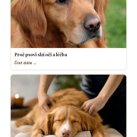
Proč psovi slzí oči a léčba
Číst dále →