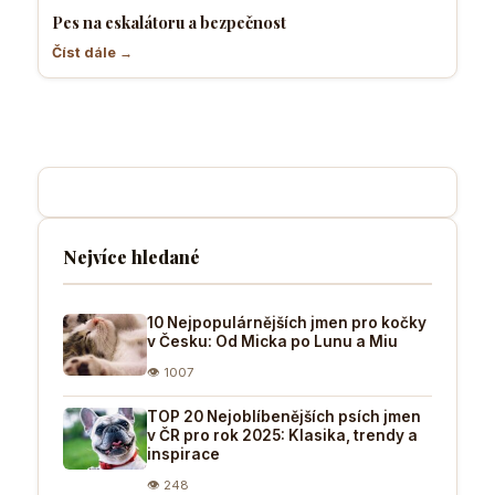
Pes na eskalátoru a bezpečnost
Číst dále →
Nejvíce hledané
10 Nejpopulárnějších jmen pro kočky
v Česku: Od Micka po Lunu a Miu
👁 1007
TOP 20 Nejoblíbenějších psích jmen
v ČR pro rok 2025: Klasika, trendy a
inspirace
👁 248