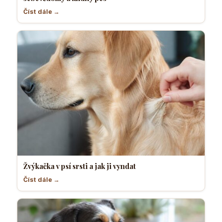
Číst dále →
Žvýkačka v psí srsti a jak ji vyndat
Číst dále →