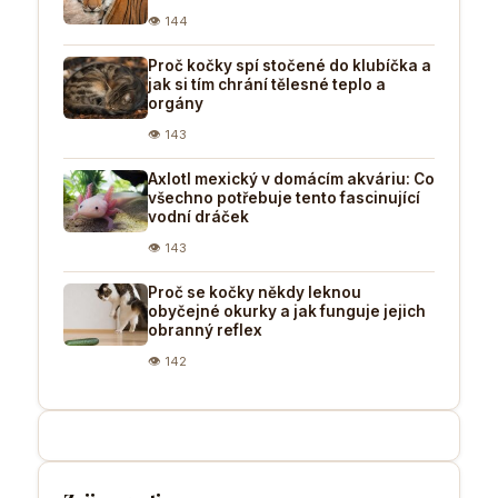
👁 144
Proč kočky spí stočené do klubíčka a
jak si tím chrání tělesné teplo a
orgány
👁 143
Axlotl mexický v domácím akváriu: Co
všechno potřebuje tento fascinující
vodní dráček
👁 143
Proč se kočky někdy leknou
obyčejné okurky a jak funguje jejich
obranný reflex
👁 142