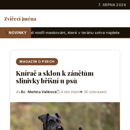
7. SRPNA 2026
Zvířecí jména
i maskování, které v teráriu sotva najdete
Suchozemské žel
NOVINKY
MAGAZÍN O PSECH
Knírač a sklon k zánětům
slinivky břišní u psů
✍
Bc. Martina Vaňková
⏱ 4 min čtení
👁 30 zobrazení