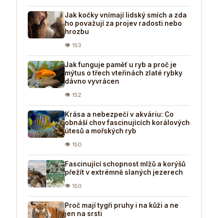
Jak kočky vnímají lidský smích a zda
ho považují za projev radosti nebo
hrozbu
👁 153
Jak funguje paměť u ryb a proč je
mýtus o třech vteřinách zlaté rybky
dávno vyvrácen
👁 152
Krása a nebezpečí v akváriu: Co
obnáší chov fascinujících korálových
útesů a mořských ryb
👁 150
Fascinující schopnost mlžů a korýšů
přežít v extrémně slaných jezerech
👁 150
Proč mají tygři pruhy i na kůži a ne
jen na srsti