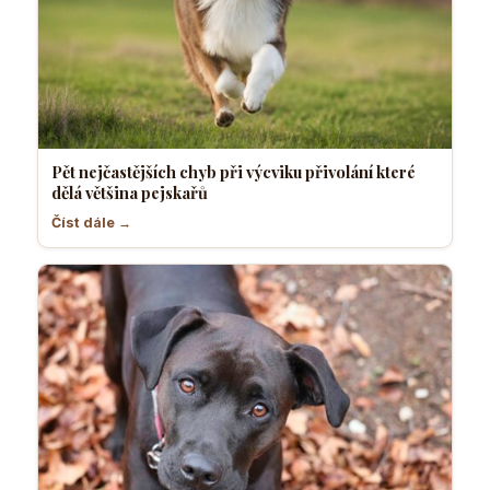
Pět nejčastějších chyb při výcviku přivolání které
dělá většina pejskařů
Číst dále →