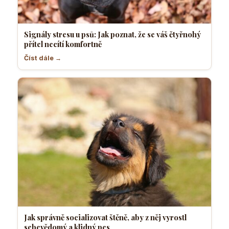
Signály stresu u psů: Jak poznat, že se váš čtyřnohý
přítel necítí komfortně
Číst dále →
Jak správně socializovat štěně, aby z něj vyrostl
sebevědomý a klidný pes