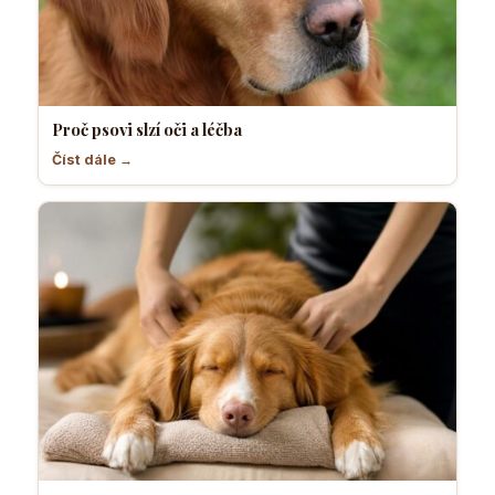
Proč psovi slzí oči a léčba
Číst dále →