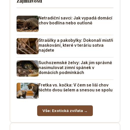
Zajimavosti
Netradiční savci: Jak vypadá domácí
chov bodlína nebo outloně
Strašilky a pakobylky: Dokonalí mistři
maskování, které v teráriu sotva
najdete
Suchozemské želvy: Jak jim správně
nasimulovat zimní spánek v
domácích podmínkách
Fretka vs. kočka: V čem se liší chov
těchto dvou šelem a snesou se spolu
Vše: Exotická zvířata →