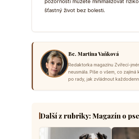
pozorností můžete minimalizovat riziko 
šťastný život bez bolesti.
Bc. Martina Vaňková
Redaktorka magazínu Zvířecí-jména
neusmála. Píše o všem, co zajímá
po rady, jak zvládnout každodenní 
Další z rubriky: Magazín o ps