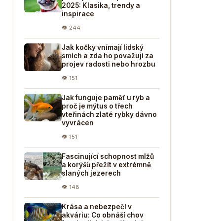
2025: Klasika, trendy a
inspirace
👁 244
Jak kočky vnímají lidský
smích a zda ho považují za
projev radosti nebo hrozbu
👁 151
Jak funguje paměť u ryb a
proč je mýtus o třech
vteřinách zlaté rybky dávno
vyvrácen
👁 151
Fascinující schopnost mlžů
a korýšů přežít v extrémně
slaných jezerech
👁 148
Krása a nebezpečí v
akváriu: Co obnáší chov