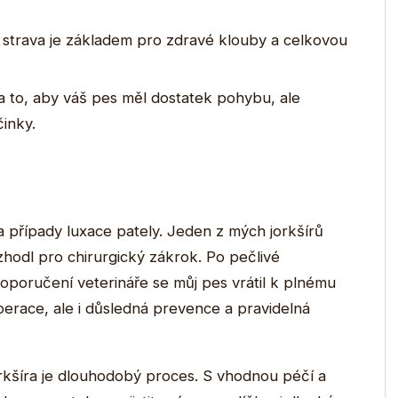
 strava je základem pro zdravé klouby a celkovou
 to, aby váš pes měl dostatek pohybu, ale
inky.
a případy luxace pately. Jeden z mých jorkšírů
zhodl pro chirurgický zákrok. Po pečlivé
poručení veterináře se můj pes vrátil k plnému
perace, ale i důsledná prevence a pravidelná
rkšíra je dlouhodobý proces. S vhodnou péčí a