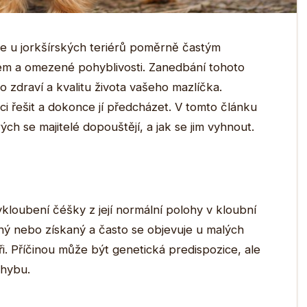
 je u jorkšírských teriérů poměrně častým
em a omezené pohyblivosti. Zanedbání tohoto
zdraví a kvalitu života vašeho mazlíčka.
uaci řešit a dokonce jí předcházet. V tomto článku
ch se majitelé dopouštějí, a jak se jim vyhnout.
ykloubení čéšky z její normální polohy v kloubní
ý nebo získaný a často se objevuje u malých
éři. Příčinou může být genetická predispozice, ale
ohybu.