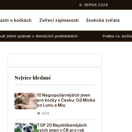
6. SRPNA 2026
azín o kočkách
Zvířecí zajímavosti
Exotická zvířata
v domácích podmínkách
Fretka vs. kočka: V čem se liší ch
Nejvíce hledané
10 Nejpopulárnějších jmen
pro kočky v Česku: Od Micka
po Lunu a Miu
👁 1005
TOP 20 Nejoblíbenějších
psích jmen v ČR pro rok