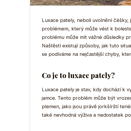
Luxace pately, neboli uvolnění čéšky,
problémem, který může vést k bolest
problému může mít vážné důsledky pro 
Naštěstí existují způsoby, jak tuto sit
se podíváme na nejčastější chyby, který
Co je to luxace pately?
Luxace pately je stav, kdy dochází k v
jamce. Tento problém může být vrozen
plemen, jako jsou právě jorkšírští teri
také nevhodná výživa a nedostatek p