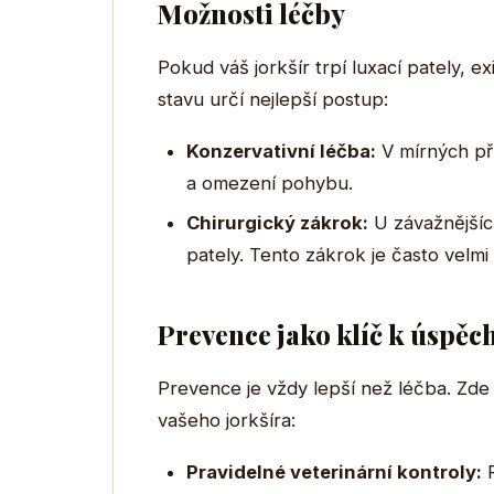
Možnosti léčby
Pokud váš jorkšír trpí luxací pately, 
stavu určí nejlepší postup:
Konzervativní léčba:
V mírných př
a omezení pohybu.
Chirurgický zákrok:
U závažnějšíc
pately. Tento zákrok je často velm
Prevence jako klíč k úspěc
Prevence je vždy lepší než léčba. Zde j
vašeho jorkšíra:
Pravidelné veterinární kontroly:
P