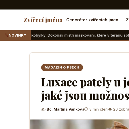
Zvířecí jména
Generátor zvířecích jmen
Z
obylky: Dokonalí mistři maskování, které v teráriu sotva najdete
NOVINKY
MAGAZÍN O PSECH
Luxace pately u j
jaké jsou možnos
✍
Bc. Martina Vaňková
⏱ 3 min čtení
👁 26 zobra