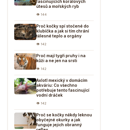
fascinujících korálových
útesů a mořských ryb
👁 144
Proč kočky spí stočené do
klubíčka a jak si tím chrání
tělesné teplo a orgány
👁 142
Proč mají tygři pruhy i na
kůži a ne jen na srsti
👁 142
Axlotl mexický v domácím
akváriu: Co všechno
potřebuje tento fascinující
vodní dráček
👁 142
Proč se kočky někdy leknou
obyčejné okurky a jak
funguje jejich obranný
reflex