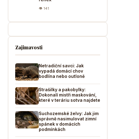
👁 141
Zajimavosti
Netradiční savci: Jak
vypadá domácí chov
bodlína nebo outloně
Strašilky a pakobylky:
Dokonalí mistři maskování,
které v teráriu sotva najdete
Suchozemské želvy: Jak jim
správně nasimulovat zimní
spánek v domácích
podmínkách