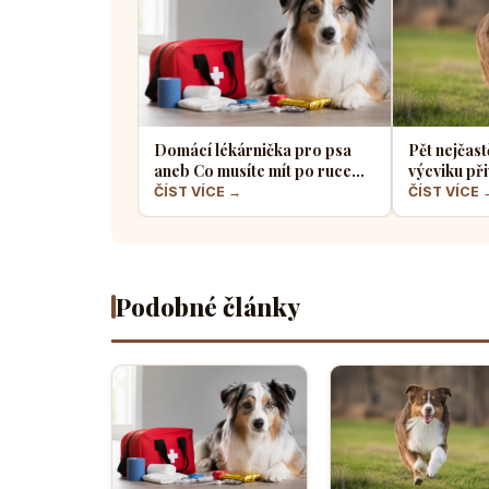
Domácí lékárnička pro psa
Pět nejčast
aneb Co musíte mít po ruce
výcviku při
pro případ nouze
většina pe
ČÍST VÍCE →
ČÍST VÍCE 
Podobné články