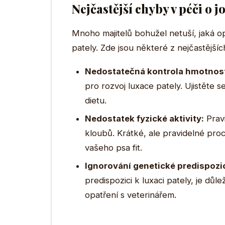
Nejčastější chyby v péči o j
Mnoho majitelů bohužel netuší, jaká opa
pately. Zde jsou některé z nejčastějšíc
Nedostatečná kontrola hmotnost
pro rozvoj luxace pately. Ujistěte 
dietu.
Nedostatek fyzické aktivity:
Pravi
kloubů. Krátké, ale pravidelné pr
vašeho psa fit.
Ignorování genetické predispozi
predispozici k luxaci pately, je důl
opatření s veterinářem.