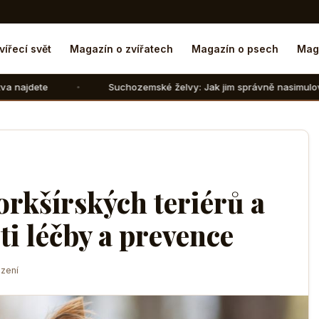
vířecí svět
Magazín o zvířatech
Magazín o psech
Mag
Suchozemské želvy: Jak jim správně nasimulovat zimní spánek 
orkšírských teriérů a
ti léčby a prevence
zení