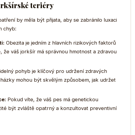
orkšírské teriéry
tření by měla být přijata, aby se zabránilo luxaci
h chyb:
i:
Obezita je jedním z hlavních rizikových faktorů
se, že váš jorkšír má správnou hmotnost a zdravou
delný pohyb je klíčový pro udržení zdravých
ocházky mohou být skvělým způsobem, jak udržet
ce:
Pokud víte, že váš pes má genetickou
ežité být zvláště opatrný a konzultovat preventivní