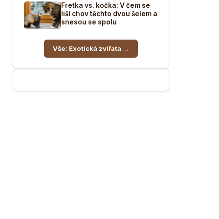
Fretka vs. kočka: V čem se
liší chov těchto dvou šelem a
snesou se spolu
Vše: Exotická zvířata →