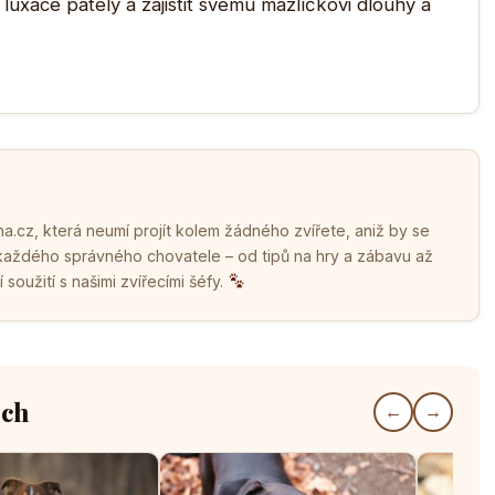
luxace pately a zajistit svému mazlíčkovi dlouhý a
.cz, která neumí projít kolem žádného zvířete, aniž by se
 každého správného chovatele – od tipů na hry a zábavu až
soužití s našimi zvířecími šéfy.
ech
←
→