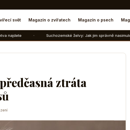
vířecí svět
Magazín o zvířatech
Magazín o psech
Mag
Suchozemské želvy: Jak jim správně nasimulovat zimní spáne
 předčasná ztráta
sů
zení