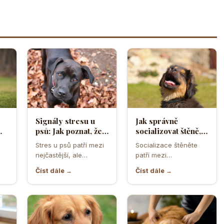
Signály stresu u
Jak správně
psů: Jak poznat, že
socializovat štěně,
ělá
se váš čtyřnohý
aby z něj vyrostl
Stres u psů patří mezi
Socializace štěněte
přítel necítí
sebevědomý a
nejčastější, ale
patří mezi
komfortně
klidný pes
zároveň
nejdůležitější úkoly
Číst dále →
Číst dále →
nejpodceňovanější
prvních měsíců života.
problémy každodenní
Právě v tomto období
péče. Může se…
se…