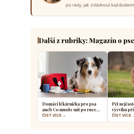
po rady, jak zvládnout každodenní 
Další z rubriky: Magazín o ps
Domácí lékárnička pro psa
Pět nejčast
aneb Co musíte mít po ruce
výcviku při
pro případ nouze
většina pe
ČÍST VÍCE →
ČÍST VÍCE 