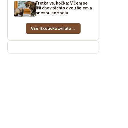
Fretka vs. kočka: V čem se
liší chov těchto dvou šelem a
snesou se spolu
Vše: Exotická zvířata →