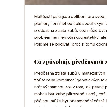
Maltézští psíci jsou oblíbení pro svou
plemen, i oni mohou čelit specifickým
předčasná ztráta zubů, což může být st
problém není jen otázkou estetiky, al
Pojďme se podívat, proč k tomu docház
Co způsobuje předčasnou 
Předčasná ztráta zubů u maltézských p
způsobena kombinací genetických fak
hrát významnou roli v tom, jak pevně j
mohou být zuby přirozeně slabší, což v
příčinou může být onemocnění dásní, kt