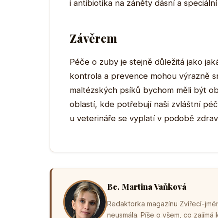
i antibiotika na záněty dásní a speciáln
Závěrem
Péče o zuby je stejně důležitá jako jak
kontrola a prevence mohou výrazně sní
maltézských psíků bychom měli být obz
oblastí, kde potřebují naši zvláštní pé
u veterináře se vyplatí v podobě zdra
Bc. Martina Vaňková
Redaktorka magazínu Zvířecí-jména
neusmála. Píše o všem, co zajímá