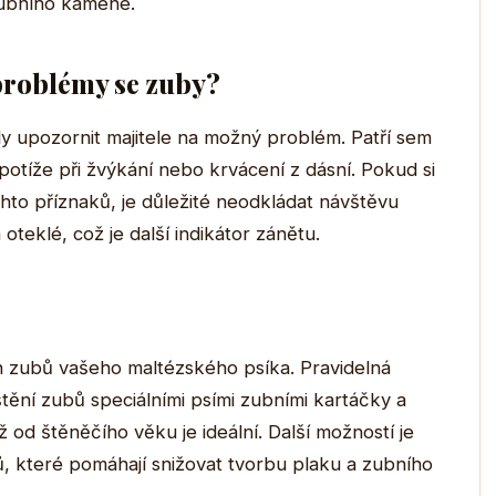
zubního kamene.
 problémy se zuby?
ly upozornit majitele na možný problém. Patří sem
 potíže při žvýkání nebo krvácení z dásní. Pokud si
hto příznaků, je důležité neodkládat návštěvu
teklé, což je další indikátor zánětu.
h zubů vašeho maltézského psíka. Pravidelná
tění zubů speciálními psími zubními kartáčky a
 od štěněčího věku je ideální. Další možností je
, které pomáhají snižovat tvorbu plaku a zubního