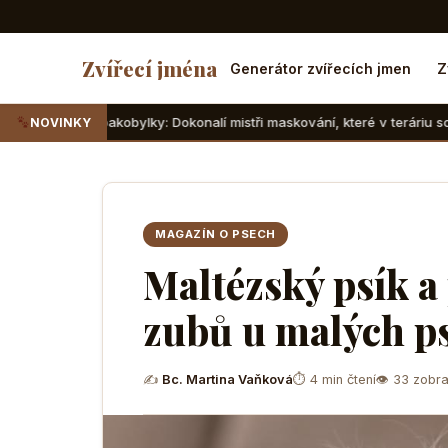
Zvířecí jména
Generátor zvířecích jmen
Z
akobylky: Dokonalí mistři maskování, které v teráriu sotva najdete
NOVINKY
MAGAZÍN O PSECH
Maltézský psík a
zubů u malých p
✍
Bc. Martina Vaňková
⏱ 4 min čtení
👁 33 zobra