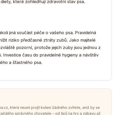
í diety, které zohledňují zdravotní stav psa.
ákoli jiná součást péče o vašeho psa. Pravidelná
žit riziko předčasné ztráty zubů. Jako majitelé
vláště pozorní, protože jejich zuby jsou jednou z
či. Investice času do pravidelné hygieny a návštěv
vého a šťastného psa.
.cz, která neumí projít kolem žádného zvířete, aniž by se
 každého správného chovatele – od tipů na hry a zábavu až