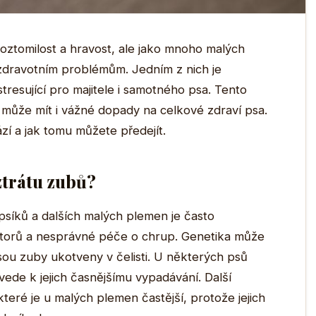
 roztomilost a hravost, ale jako mnoho malých
 zdravotním problémům. Jedním z nich je
resující pro majitele i samotného psa. Tento
e může mít i vážné dopady na celkové zdraví psa.
í a jak tomu můžete předejít.
ztrátu zubů?
síků a dalších malých plemen je často
torů a nesprávné péče o chrup. Genetika může
sou zuby ukotveny v čelisti. U některých psů
ede k jejich časnějšímu vypadávání. Další
eré je u malých plemen častější, protože jejich