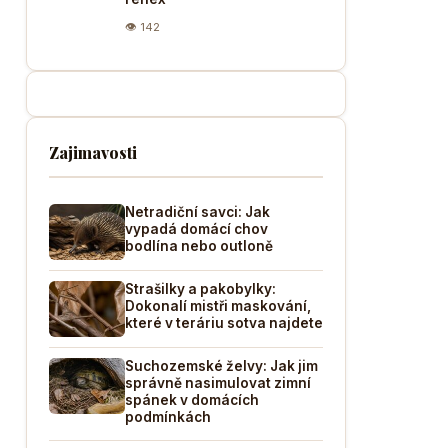
👁 142
Zajimavosti
Netradiční savci: Jak
vypadá domácí chov
bodlína nebo outloně
Strašilky a pakobylky:
Dokonalí mistři maskování,
které v teráriu sotva najdete
Suchozemské želvy: Jak jim
správně nasimulovat zimní
spánek v domácích
podmínkách