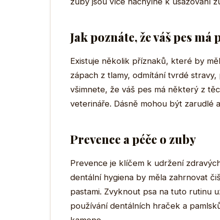
zuby jsou více náchylné k usazování 
Jak poznáte, že váš pes má
Existuje několik příznaků, které by mě
zápach z tlamy, odmítání tvrdé stravy,
všimnete, že váš pes má některý z těc
veterináře. Dásně mohou být zarudlé a o
Prevence a péče o zuby
Prevence je klíčem k udržení zdravýc
dentální hygiena by měla zahrnovat čiš
pastami. Zvyknout psa na tuto rutinu už
používání dentálních hraček a pamlsků