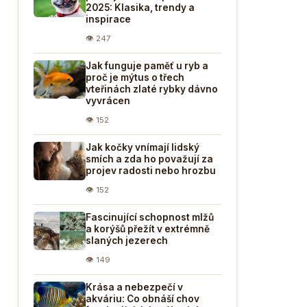
2025: Klasika, trendy a
inspirace
👁 247
Jak funguje paměť u ryb a
proč je mýtus o třech
vteřinách zlaté rybky dávno
vyvrácen
👁 152
Jak kočky vnímají lidský
smích a zda ho považují za
projev radosti nebo hrozbu
👁 152
Fascinující schopnost mlžů
a korýšů přežít v extrémně
slaných jezerech
👁 149
Krása a nebezpečí v
akváriu: Co obnáší chov