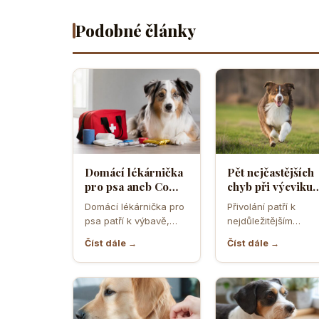
Podobné články
Domácí lékárnička
Pět nejčastějších
pro psa aneb Co
chyb při výcviku
musíte mít po ruce
přivolání které d
Domácí lékárnička pro
Přivolání patří k
pro případ nouze
většina pejskařů
psa patří k výbavě,
nejdůležitějším
která může v
dovednostem psa,
Číst dále →
Číst dále →
rozhodující chvíli
protože rozhoduje o
ušetřit čas,…
bezpečí, pohodě i o
tom,…