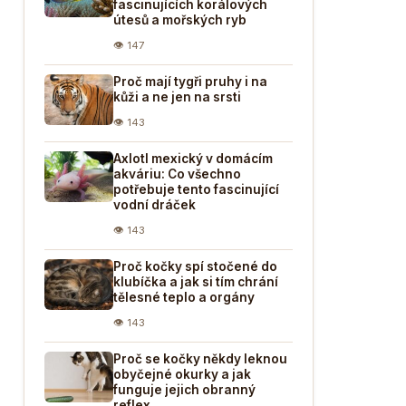
fascinujících korálových
útesů a mořských ryb
👁 147
Proč mají tygři pruhy i na
kůži a ne jen na srsti
👁 143
Axlotl mexický v domácím
akváriu: Co všechno
potřebuje tento fascinující
vodní dráček
👁 143
Proč kočky spí stočené do
klubíčka a jak si tím chrání
tělesné teplo a orgány
👁 143
Proč se kočky někdy leknou
obyčejné okurky a jak
funguje jejich obranný
reflex