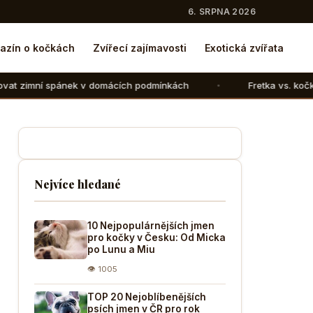
6. SRPNA 2026
azín o kočkách
Zvířecí zajímavosti
Exotická zvířata
k v domácích podmínkách
Fretka vs. kočka: V čem se liší 
Nejvíce hledané
10 Nejpopulárnějších jmen
pro kočky v Česku: Od Micka
po Lunu a Miu
👁 1005
TOP 20 Nejoblíbenějších
psích jmen v ČR pro rok