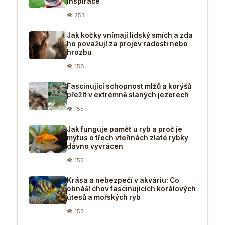
inspirace
👁 253
Jak kočky vnímají lidský smích a zda
ho považují za projev radosti nebo
hrozbu
👁 158
Fascinující schopnost mlžů a korýšů
přežít v extrémně slaných jezerech
👁 155
Jak funguje paměť u ryb a proč je
mýtus o třech vteřinách zlaté rybky
dávno vyvrácen
👁 155
Krása a nebezpečí v akváriu: Co
obnáší chov fascinujících korálových
útesů a mořských ryb
👁 153