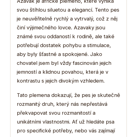
Azavak je africké plemeno, které vyniká
svou štíhlou siluetou a elegancí. Tento pes
je neuvěřitelně rychlý a vytrvalý, což z něj
činí výjimečného lovce. Azavaky jsou
známé svou oddaností k rodině, ale také
potřebují dostatek pohybu a stimulace,
aby byly šťastné a spokojené. Jako
chovatel jsem byl vždy fascinován jejich
jemností a klidnou povahou, která je v
kontrastu s jejich divokým vzhledem.
Tato plemena dokazují, že pes je skutečně
rozmanitý druh, který nás nepřestává
překvapovat svou rozmanitostí a
unikátními vlastnostmi. Ať už hledáte psa
pro specifické potřeby, nebo vás zajímají