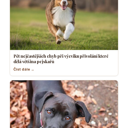
Pět nejčastějších chyb při výcviku přivolání které
dělá většina pejskařů
Číst dále →