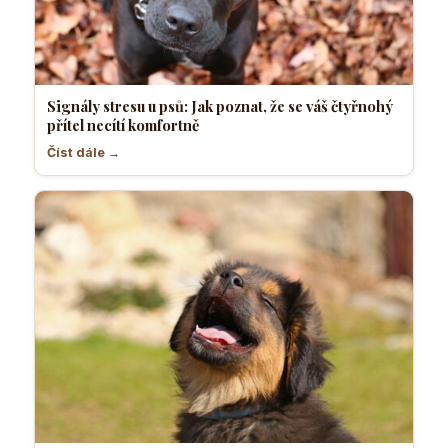
Signály stresu u psů: Jak poznat, že se váš čtyřnohý
přítel necítí komfortně
Číst dále →