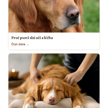
Proč psovi slzí oči a léčba
Číst dále →