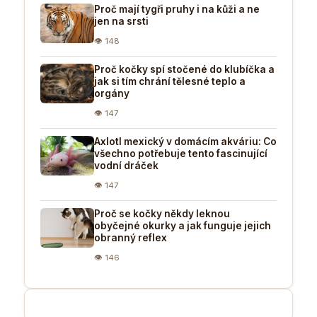
Proč mají tygři pruhy i na kůži a ne
jen na srsti
👁 148
Proč kočky spí stočené do klubíčka a
jak si tím chrání tělesné teplo a
orgány
👁 147
Axlotl mexický v domácím akváriu: Co
všechno potřebuje tento fascinující
vodní dráček
👁 147
Proč se kočky někdy leknou
obyčejné okurky a jak funguje jejich
obranný reflex
👁 146