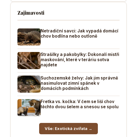
Zajimavosti
Netradiční savci: Jak vypadá domácí
chov bodlína nebo outloně
Strašilky a pakobylky: Dokonalí mistři
maskování, které v teráriu sotva
najdete
Suchozemské želvy: Jak jim správně
nasimulovat zimní spánek v
domácích podmínkách
Fretka vs. kočka: V čem se liší chov
těchto dvou šelem a snesou se spolu
Vše: Exotická zvířata →