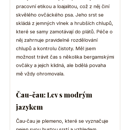
pracovní etikou a loajalitou, což z něj činí
skvělého ovčáckého psa. Jeho srst se
skládá z jemných vlnek a hrubších chlupů,
které se samy zamotávají do plátů. Péče o
něj zahrnuje pravidelné rozdělování
chlupů a kontrolu čistoty. Měl jsem
možnost trávit čas s několika bergamskými
ovčáky a jejich klidná, ale bdělá povaha
mě vždy ohromovala.
Čau-čau: Lev s modrým
jazykem
Čau-čau je plemeno, které se vyznačuje
nejen svou hustou srstí a vzhledem