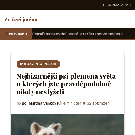
9. SRPNA 2026
Zvířecí jména
i maskování, které v teráriu sotva najdete
Suchozemské žel
NOVINKY
MAGAZÍN O PSECH
Nejbizarnější psí plemena světa
o kterých jste pravděpodobně
nikdy neslyšeli
✍
Bc. Martina Vaňková
⏱ 4 min čtení
👁 32 zobrazení