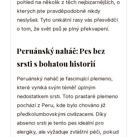
pohled na několik z těch nejbizarnějších, o
kterých jste pravděpodobně nikdy
neslyšeli. Tyto unikátní rasy vás přesvědčí
o tom, že svět psů je plný překvapení.
Peruánský naháč: Pes bez
srsti s bohatou historií
Peruánský naháč je fascinující plemeno,
které vyniká svým téměř úplným
nedostatkem srsti. Toto prastaré plemeno
pochází z Peru, kde bylo chováno již
předkolumbovskými civilizacemi. Díky
absenci srsti je tento pes ideální pro
alergiky, ale vyžaduje zvláštní péči, pokud