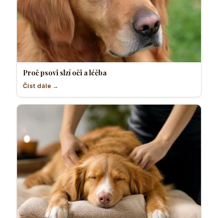
Proč psovi slzí oči a léčba
Číst dále →