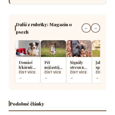
Další z rubriky: Magazín o
←
→
psech
Domácí
Pět
Signály
Jak
lékárnička
nejčastějších
stresu u
správně
pro psa
chyb při
psů: Jak
socializova
ČÍST VÍCE
ČÍST VÍCE
ČÍST VÍCE
ČÍST VÍCE
aneb Co
výcviku
poznat, že
štěně, aby
→
→
→
→
musíte mít
přivolání
se váš
z něj
po ruce
které dělá
čtyřnohý
vyrostl
pro
většina
přítel
sebevědo
případ
pejskařů
necítí
a klidný
nouze
komfortně
pes
Podobné články