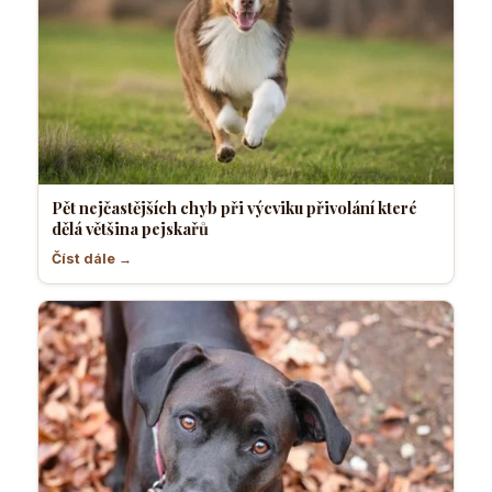
Pět nejčastějších chyb při výcviku přivolání které
dělá většina pejskařů
Číst dále →