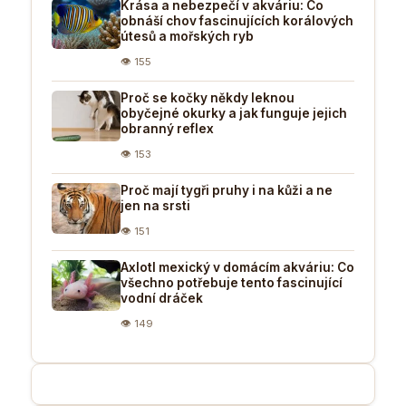
Krása a nebezpečí v akváriu: Co
obnáší chov fascinujících korálových
útesů a mořských ryb
👁 155
Proč se kočky někdy leknou
obyčejné okurky a jak funguje jejich
obranný reflex
👁 153
Proč mají tygři pruhy i na kůži a ne
jen na srsti
👁 151
Axlotl mexický v domácím akváriu: Co
všechno potřebuje tento fascinující
vodní dráček
👁 149