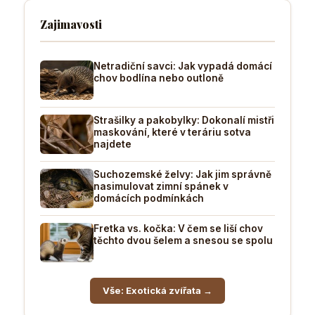
Zajimavosti
Netradiční savci: Jak vypadá domácí
chov bodlína nebo outloně
Strašilky a pakobylky: Dokonalí mistři
maskování, které v teráriu sotva
najdete
Suchozemské želvy: Jak jim správně
nasimulovat zimní spánek v
domácích podmínkách
Fretka vs. kočka: V čem se liší chov
těchto dvou šelem a snesou se spolu
Vše: Exotická zvířata →