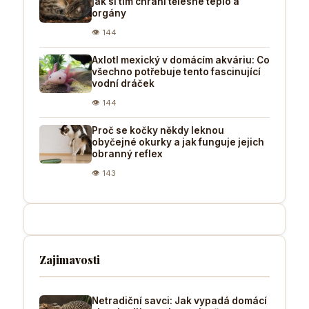
jak si tím chrání tělesné teplo a
orgány
👁 144
Axlotl mexický v domácím akváriu: Co
všechno potřebuje tento fascinující
vodní dráček
👁 144
Proč se kočky někdy leknou
obyčejné okurky a jak funguje jejich
obranný reflex
👁 143
Zajimavosti
Netradiční savci: Jak vypadá domácí