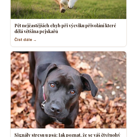
Pět nejčastějších chyb při výcviku přivolání které
dělá většina pejskařů
Číst dále →
Signály stresu u psů: Jak poznat, že se váš čtyřnohý