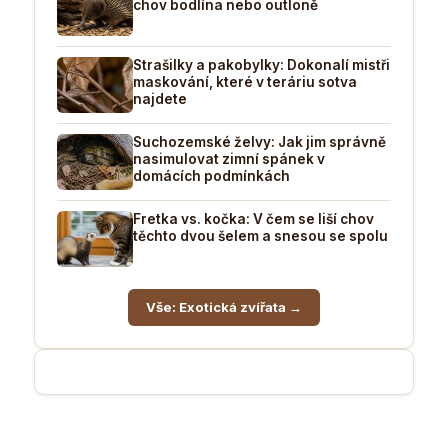
chov bodlína nebo outloně
Strašilky a pakobylky: Dokonalí mistři
maskování, které v teráriu sotva
najdete
Suchozemské želvy: Jak jim správně
nasimulovat zimní spánek v
domácích podmínkách
Fretka vs. kočka: V čem se liší chov
těchto dvou šelem a snesou se spolu
Vše: Exotická zvířata →