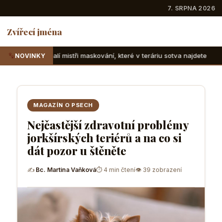
7. SRPNA 2026
Zvířecí jména
ři maskování, které v teráriu sotva najdete
Suchozemské ž
NOVINKY
MAGAZÍN O PSECH
Nejčastější zdravotní problémy
jorkšírských teriérů a na co si
dát pozor u štěněte
✍
Bc. Martina Vaňková
⏱ 4 min čtení
👁 39 zobrazení