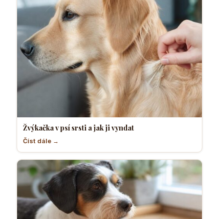
Žvýkačka v psí srsti a jak ji vyndat
Číst dále →