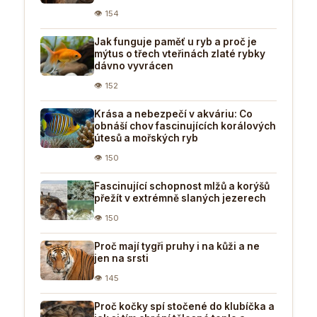
👁 154
Jak funguje paměť u ryb a proč je
mýtus o třech vteřinách zlaté rybky
dávno vyvrácen
👁 152
Krása a nebezpečí v akváriu: Co
obnáší chov fascinujících korálových
útesů a mořských ryb
👁 150
Fascinující schopnost mlžů a korýšů
přežít v extrémně slaných jezerech
👁 150
Proč mají tygři pruhy i na kůži a ne
jen na srsti
👁 145
Proč kočky spí stočené do klubíčka a