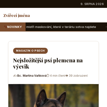
9. SRPNA 2026
Zvířecí jména
 maskování, které v teráriu sotva najdete
Suchozemské želv
NOVINKY
MAGAZÍN O PSECH
Nejsložitější psí plemena na
výcvik
✍
Bc. Martina Vaňková
⏱ 4 min čtení
👁 39 zobrazení