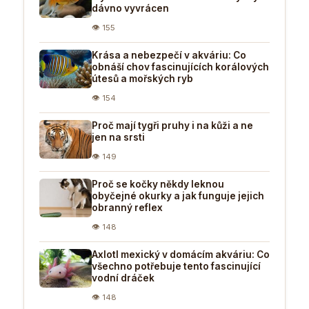
dávno vyvrácen
👁 155
Krása a nebezpečí v akváriu: Co
obnáší chov fascinujících korálových
útesů a mořských ryb
👁 154
Proč mají tygři pruhy i na kůži a ne
jen na srsti
👁 149
Proč se kočky někdy leknou
obyčejné okurky a jak funguje jejich
obranný reflex
👁 148
Axlotl mexický v domácím akváriu: Co
všechno potřebuje tento fascinující
vodní dráček
👁 148