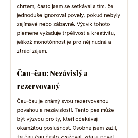
chrtem, často jsem se setkával s tím, že
jednoduše ignoroval povely, pokud nebyly
zajímavé nebo zábavné. Výcvik tohoto
plemene vyžaduje trpělivost a kreativitu,
jelikož monotónnost je pro něj nudná a
ztrácí zájem.
Čau-čau: Nezávislý a
rezervovaný
Čau-čau je známý svou rezervovanou
povahou a nezávislostí. Tento pes může
být výzvou pro ty, kteří očekávají
okamžitou poslušnost. Osobně jsem zažil,
že čau-čau často zvažoval, zda je povel