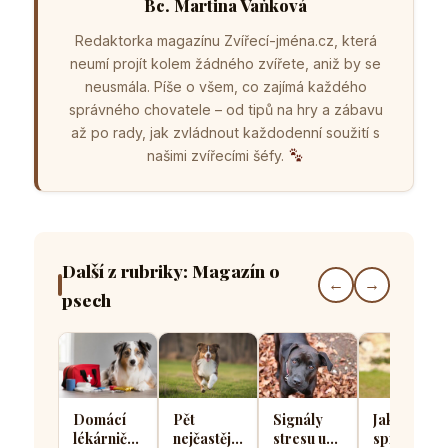
Bc. Martina Vaňková
Redaktorka magazínu Zvířecí-jména.cz, která
neumí projít kolem žádného zvířete, aniž by se
neusmála. Píše o všem, co zajímá každého
správného chovatele – od tipů na hry a zábavu
až po rady, jak zvládnout každodenní soužití s
našimi zvířecími šéfy.
Další z rubriky: Magazín o
←
→
psech
Domácí
Pět
Signály
Jak
lékárnička
nejčastějších
stresu u
správně