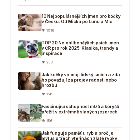
10 Nejpopulárnějších jmen pro kočky
v Česku: Od Micka po Lunu a Miu
👁 1016
TOP 20 Nejoblíbenějších psích jmen
v ČR pro rok 2025: Klasika, trendy a
inspirace
👁 253
Jak kočky vnímají lidský smích a zda
ho považují za projev radosti nebo
hrozbu
👁 158
Fascinující schopnost mlžů a korýšů
přežít v extrémně slaných jezerech
👁 156
Jak funguje paměť u ryb a proč je
mýtus o třech vteřinách zlaté rybky