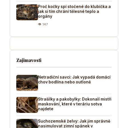
Proč kočky spí stočené do klubíčka a
jak si tím chrání tělesné teplo a
orgány
👁 147
Zajimavosti
Netradiční savci: Jak vypadá domácí
chov bodlína nebo outloně
Strašilky a pakobylky: Dokonalí mistři
maskování, které v teráriu sotva
najdete
Suchozemské želvy: Jak jim správně
nasimulovat zimní spánek v