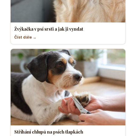
Žvýkačka v psí srsti a jak ji vyndat
Číst dále →
Stříhání chlupů na psích tlapkách