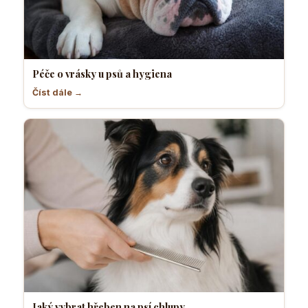
Péče o vrásky u psů a hygiena
Číst dále →
Jaký vybrat hřeben na psí chlupy