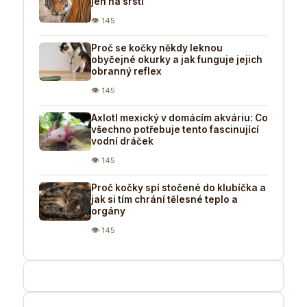
jen na srsti
👁 145
Proč se kočky někdy leknou
obyčejné okurky a jak funguje jejich
obranný reflex
👁 145
Axlotl mexický v domácím akváriu: Co
všechno potřebuje tento fascinující
vodní dráček
👁 145
Proč kočky spí stočené do klubíčka a
jak si tím chrání tělesné teplo a
orgány
👁 145