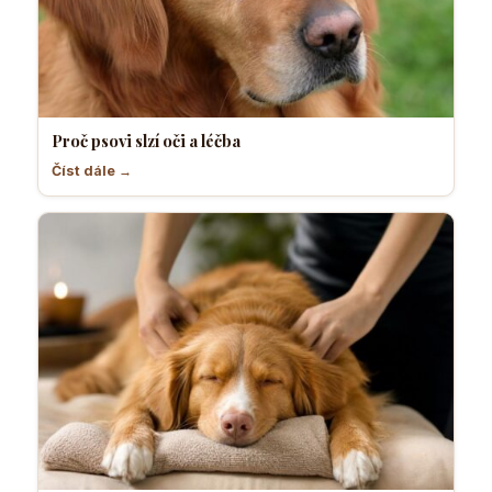
Proč psovi slzí oči a léčba
Číst dále →