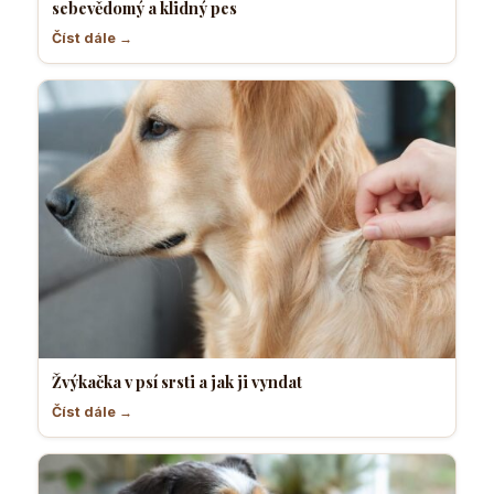
sebevědomý a klidný pes
Číst dále →
Žvýkačka v psí srsti a jak ji vyndat
Číst dále →