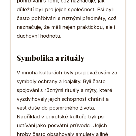
pohřbíváni s lidmi, což naznačuje, jak
důležití byli pro jejich společnost. Psi byli
často pohřbíváni s různými předměty, což
naznačuje, že měli nejen praktickou, ale i
duchovní hodnotu.
Symbolika a rituály
V mnoha kulturách byly psi považováni za
symboly ochrany a loajality. Byli často
spojováni s různými rituály a mýty, které
vyzdvihovaly jejich schopnost chránit a
vést duše do posmrtného života.
Například v egyptské kultuře byli psi
uctíváni jako posvátní průvodci. Jejich
hroby často obsahovaly amulety a jiné