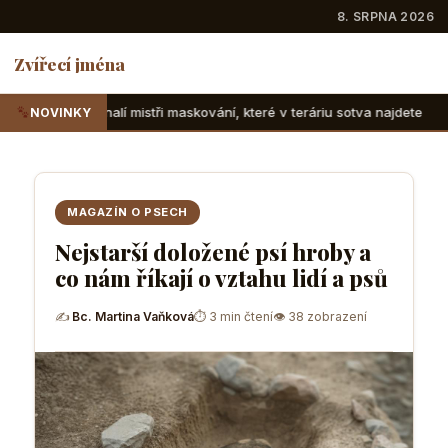
8. SRPNA 2026
Zvířecí jména
ři maskování, které v teráriu sotva najdete
Suchozemské ž
NOVINKY
MAGAZÍN O PSECH
Nejstarší doložené psí hroby a
co nám říkají o vztahu lidí a psů
✍
Bc. Martina Vaňková
⏱ 3 min čtení
👁 38 zobrazení