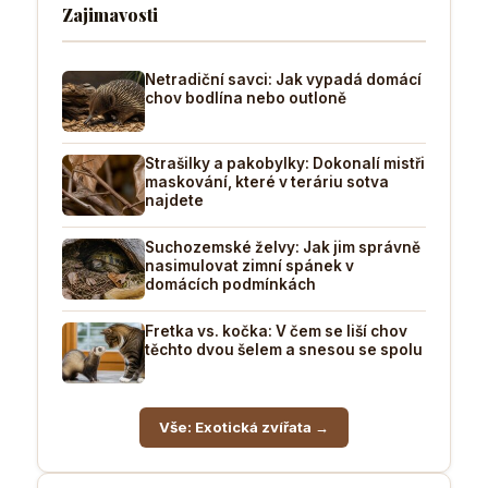
Zajimavosti
Netradiční savci: Jak vypadá domácí
chov bodlína nebo outloně
Strašilky a pakobylky: Dokonalí mistři
maskování, které v teráriu sotva
najdete
Suchozemské želvy: Jak jim správně
nasimulovat zimní spánek v
domácích podmínkách
Fretka vs. kočka: V čem se liší chov
těchto dvou šelem a snesou se spolu
Vše: Exotická zvířata →