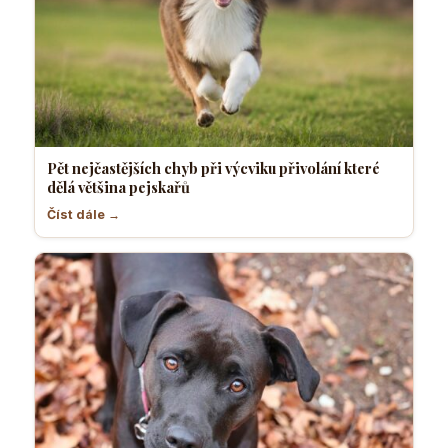
Pět nejčastějších chyb při výcviku přivolání které
dělá většina pejskařů
Číst dále →