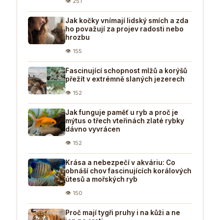
👁 251
Jak kočky vnímají lidský smích a zda
ho považují za projev radosti nebo
hrozbu
👁 155
Fascinující schopnost mlžů a korýšů
přežít v extrémně slaných jezerech
👁 152
Jak funguje paměť u ryb a proč je
mýtus o třech vteřinách zlaté rybky
dávno vyvrácen
👁 152
Krása a nebezpečí v akváriu: Co
obnáší chov fascinujících korálových
útesů a mořských ryb
👁 150
Proč mají tygři pruhy i na kůži a ne