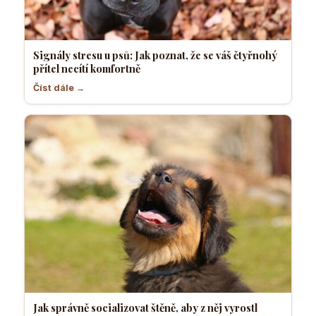
Signály stresu u psů: Jak poznat, že se váš čtyřnohý
přítel necítí komfortně
Číst dále →
Jak správně socializovat štěně, aby z něj vyrostl