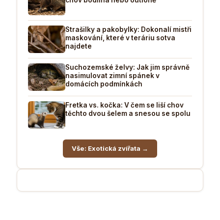
Strašilky a pakobylky: Dokonalí mistři
maskování, které v teráriu sotva
najdete
Suchozemské želvy: Jak jim správně
nasimulovat zimní spánek v
domácích podmínkách
Fretka vs. kočka: V čem se liší chov
těchto dvou šelem a snesou se spolu
Vše: Exotická zvířata →