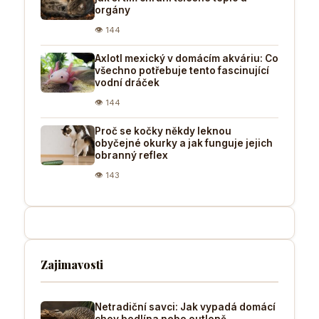
orgány
👁 144
Axlotl mexický v domácím akváriu: Co
všechno potřebuje tento fascinující
vodní dráček
👁 144
Proč se kočky někdy leknou
obyčejné okurky a jak funguje jejich
obranný reflex
👁 143
Zajimavosti
Netradiční savci: Jak vypadá domácí
chov bodlína nebo outloně