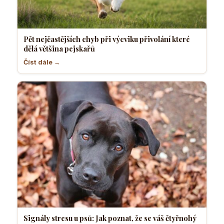
Pět nejčastějších chyb při výcviku přivolání které
dělá většina pejskařů
Číst dále →
Signály stresu u psů: Jak poznat, že se váš čtyřnohý