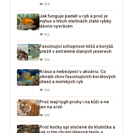
👁 154
Jak funguje paměť u ryb a proč je
mýtus o třech vteřinách zlaté rybky
dávno vyvrácen
👁 152
Fascinující schopnost mlžů a korýšů
přežít v extrémně slaných jezerech
👁 150
Krása a nebezpečí v akváriu: Co
obnáší chov fascinujících korálových
útesů a mořských ryb
👁 150
Proč mají tygři pruhy i na kůži a ne
jen na srsti
👁 145
Proč kočky spí stočené do klubíčka a
jak si tím chrání tělesné teplo a