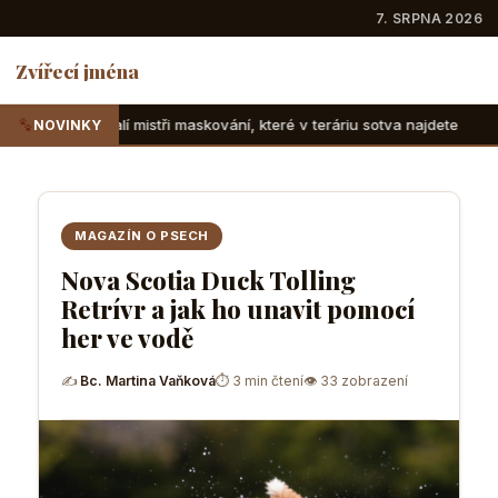
7. SRPNA 2026
Zvířecí jména
ři maskování, které v teráriu sotva najdete
Suchozemské že
NOVINKY
MAGAZÍN O PSECH
Nova Scotia Duck Tolling
Retrívr a jak ho unavit pomocí
her ve vodě
✍
Bc. Martina Vaňková
⏱ 3 min čtení
👁 33 zobrazení