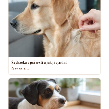
Žvýkačka v psí srsti a jak ji vyndat
Číst dále →